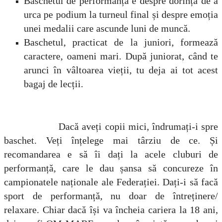
Baschetul de performanță e despre dorința de a
urca pe podium la turneul final și despre emoția
unei medalii care ascunde luni de muncă.
Baschetul, practicat de la juniori, formează
caractere, oameni mari. După juniorat, când te
arunci în vâltoarea vieții, tu deja ai tot acest
bagaj de lecții.
Dacă aveți copii mici, îndrumați-i spre
baschet. Veți înțelege mai târziu de ce. Și
recomandarea e să îi dați la acele cluburi de
performanță, care le dau șansa să concureze în
campionatele naționale ale Federației. Dați-i să facă
sport de performanță, nu doar de întreținere/
relaxare. Chiar dacă își va încheia cariera la 18 ani,