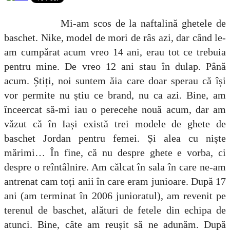
Mi-am scos de la naftalină ghetele de
baschet. Nike, model de mori de râs azi, dar când le-
am cumpărat acum vreo 14 ani, erau tot ce trebuia
pentru mine. De vreo 12 ani stau în dulap. Până
acum. Știți, noi suntem ăia care doar sperau că își
vor permite nu știu ce brand, nu ca azi. Bine, am
înceercat să-mi iau o perecehe nouă acum, dar am
văzut că în Iași există trei modele de ghete de
baschet Jordan pentru femei. Și alea cu niște
mărimi…
În fine, că nu despre ghete e vorba, ci
despre o reîntâlnire. Am călcat în sala în care ne-am
antrenat cam toți anii în care eram junioare. După 17
ani (am terminat în 2006 junioratul), am revenit pe
terenul de baschet, alături de fetele din echipa de
atunci. Bine, câte am reușit să ne adunăm. După