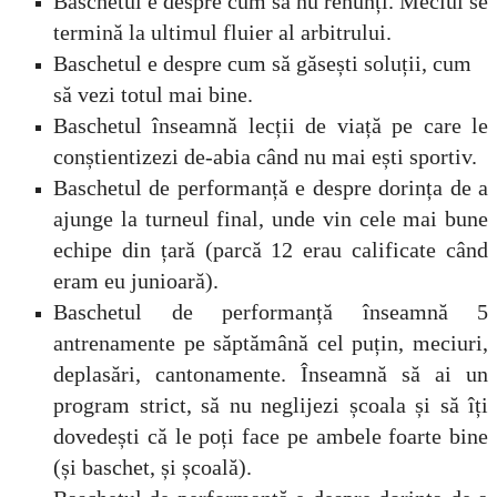
Baschetul e despre cum să nu renunți. Meciul se
termină la ultimul fluier al arbitrului.
Baschetul e despre cum să găsești soluții, cum
să vezi totul mai bine.
Baschetul înseamnă lecții de viață pe care le
conștientizezi de-abia când nu mai ești sportiv.
Baschetul de performanță e despre dorința de a
ajunge la turneul final, unde vin cele mai bune
echipe din țară (parcă 12 erau calificate când
eram eu junioară).
Baschetul de performanță înseamnă 5
antrenamente pe săptămână cel puțin, meciuri,
deplasări, cantonamente. Înseamnă să ai un
program strict, să nu neglijezi școala și să îți
dovedești că le poți face pe ambele foarte bine
(și baschet, și școală).