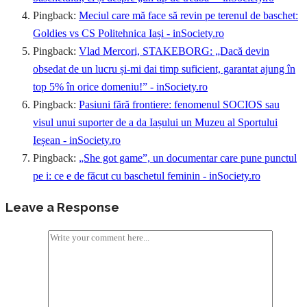
Pingback:
Meciul care mă face să revin pe terenul de baschet:
Goldies vs CS Politehnica Iași - inSociety.ro
Pingback:
Vlad Mercori, STAKEBORG: „Dacă devin
obsedat de un lucru și-mi dai timp suficient, garantat ajung în
top 5% în orice domeniu!” - inSociety.ro
Pingback:
Pasiuni fără frontiere: fenomenul SOCIOS sau
visul unui suporter de a da Iașului un Muzeu al Sportului
Ieșean - inSociety.ro
Pingback:
„She got game”, un documentar care pune punctul
pe i: ce e de făcut cu baschetul feminin - inSociety.ro
Leave a Response