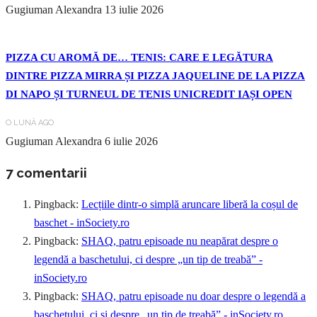
Gugiuman Alexandra
13 iulie 2026
PIZZA CU AROMĂ DE… TENIS: CARE E LEGĂTURA
DINTRE PIZZA MIRRA ȘI PIZZA JAQUELINE DE LA PIZZA
DI NAPO ȘI TURNEUL DE TENIS UNICREDIT IAȘI OPEN
O LUNĂ AGO
Gugiuman Alexandra
6 iulie 2026
7 comentarii
Pingback:
Lecțiile dintr-o simplă aruncare liberă la coșul de
baschet - inSociety.ro
Pingback:
SHAQ, patru episoade nu neapărat despre o
legendă a baschetului, ci despre „un tip de treabă” -
inSociety.ro
Pingback:
SHAQ, patru episoade nu doar despre o legendă a
baschetului, ci și despre „un tip de treabă” - inSociety.ro