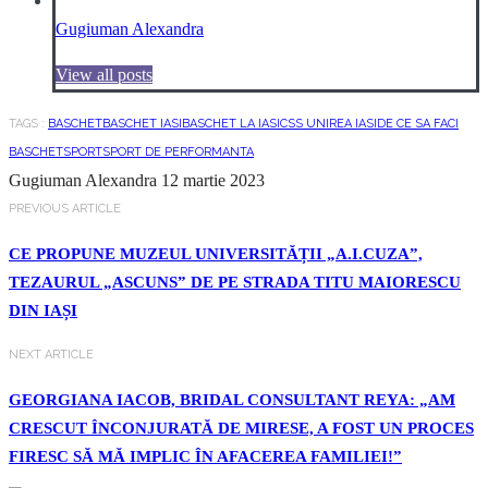
Gugiuman Alexandra
View all posts
TAGS :
BASCHET
BASCHET IASI
BASCHET LA IASI
CSS UNIREA IASI
DE CE SA FACI
BASCHET
SPORT
SPORT DE PERFORMANTA
Gugiuman Alexandra
12 martie 2023
PREVIOUS ARTICLE
CE PROPUNE MUZEUL UNIVERSITĂȚII „A.I.CUZA”,
TEZAURUL „ASCUNS” DE PE STRADA TITU MAIORESCU
DIN IAȘI
NEXT ARTICLE
GEORGIANA IACOB, BRIDAL CONSULTANT REYA: „AM
CRESCUT ÎNCONJURATĂ DE MIRESE, A FOST UN PROCES
FIRESC SĂ MĂ IMPLIC ÎN AFACEREA FAMILIEI!”