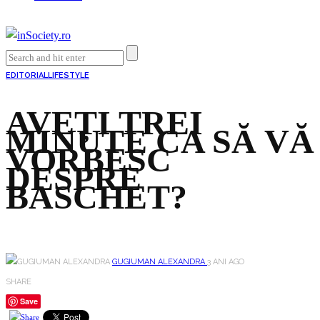
EDITORIAL
LIFESTYLE
AVEȚI TREI
MINUTE CA SĂ VĂ
VORBESC
DESPRE
BASCHET?
GUGIUMAN ALEXANDRA
3 ANI AGO
SHARE
Save