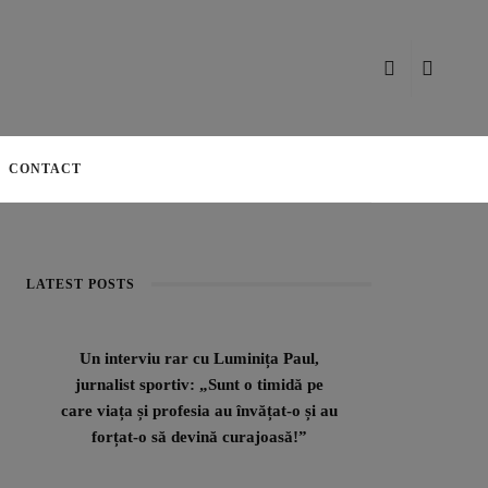
CONTACT
LATEST POSTS
Un interviu rar cu Luminița Paul,
jurnalist sportiv: „Sunt o timidă pe
care viața și profesia au învățat-o și au
forțat-o să devină curajoasă!”