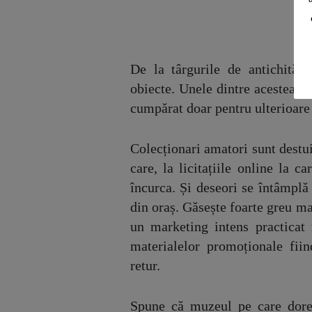
De la târgurile de antichităț
obiecte. Unele dintre acestea, c
cumpărat doar pentru ulterioare
Colecționari amatori sunt destui
care, la licitațiile online la c
încurca. Și deseori se întâmplă 
din oraș. Găsește foarte greu ma
un marketing intens practicat 
materialelor promoționale fiin
retur.
Spune că muzeul pe care doreș