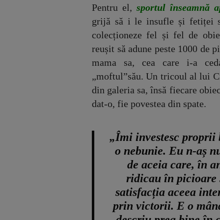
Pentru el,
sportul înseamnă ap
grijă să i le insufle și fetițe
colecționeze fel și fel de obi
reușit să adune peste 1000 de pi
mama sa, cea care i-a ceda
„moftul”său. Un tricoul al lui C
din galeria sa, însă fiecare obie
dat-o, fie povestea din spate.
„Îmi investesc proprii
o nebunie. Eu n-aș nu
de aceia care, în an
ridicau în picioare 
satisfacția aceea int
prin victorii. E o mân
descriu prea bine în c