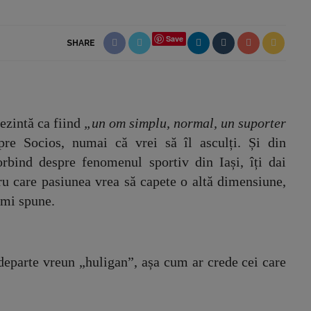
Save
SHARE
rezintă ca fiind
„un om simplu, normal, un suporter
spre Socios, numai că vrei să îl asculți. Și din
rbind despre fenomenul sportiv din Iași, îți dai
u care pasiunea vrea să capete o altă dimensiune,
 îmi spune.
departe vreun „huligan”, așa cum ar crede cei care