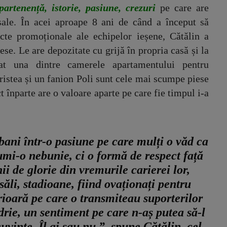
artenență, istorie, pasiune, crezuri
pe care are
i sale. În acei aproape 8 ani de când a început să
ecte promoționale ale echipelor ieșene, Cătălin a
ese. Le are depozitate cu grijă în propria casă și la
t una dintre camerele apartamentului pentru
ristea și un fanion Poli sunt cele mai scumpe piese
ct înparte are o valoare aparte pe care fie timpul i-a
 bani într-o pasiune pe care mulți o văd ca
mi-o nebunie, ci o formă de respect față
ii de glorie din vremurile carierei lor,
săli, stadioane, fiind ovaționați pentru
erioară pe care o transmiteau suporterilor
drie, un sentiment pe care n-aș putea să-l
uvinte. Îl ai sau nu.”,
spune Cătălin, cel