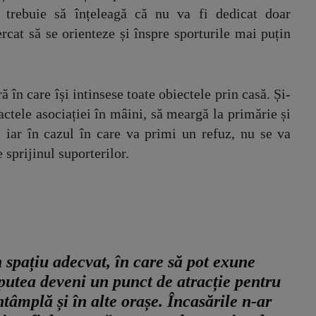
i trebuie să înțeleagă că nu va fi dedicat doar
ercat să se orienteze și înspre sporturile mai puțin
ă în care își intinsese toate obiectele prin casă. Și-
ctele asociației în mâini, să meargă la primărie și
, iar în cazul în care va primi un refuz, nu se va
e sprijinul suporterilor.
spațiu adecvat, în care să pot exune
putea deveni un punct de atracție pentru
ntâmplă și în alte orașe. Încasările n-ar