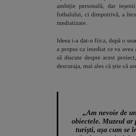
ambiție personală, dar ieșeni
fotbalului, ci dimpotrivă, a înc
mediatizate.
Ideea i-a dat-o fiica, după o sear
a propus ca imediat ce va avea a
să discute despre acest proiect
descuraja, mai ales că știe că ar
„Am nevoie de un 
obiectele. Muzeul ar 
turiști, așa cum se î