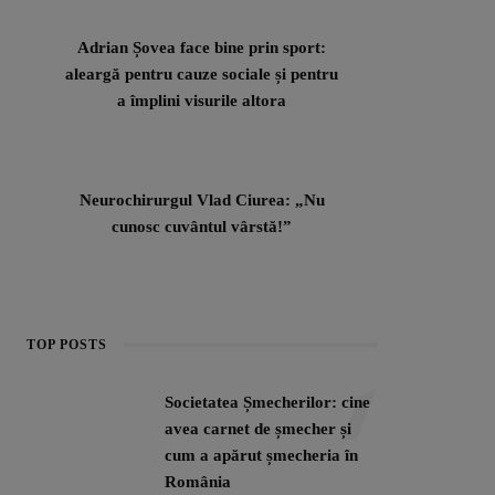
Adrian Șovea face bine prin sport:
aleargă pentru cauze sociale și pentru
a împlini visurile altora
Neurochirurgul Vlad Ciurea: „Nu
cunosc cuvântul vârstă!”
1
TOP POSTS
Societatea Șmecherilor: cine
avea carnet de șmecher și
cum a apărut șmecheria în
România