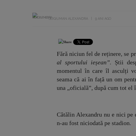
GUGIUMAN ALEXANDRA
9 ANI AGO
Fără niciun fel de reținere, se p
al sportului ieșean”.
Știi de
momentul în care îl asculți vo
seama că ai în față un om pentr
una „oficială”, după cum tot el
Cătălin Alexandru nu e nici pe 
n-au fost niciodată pe stadion.