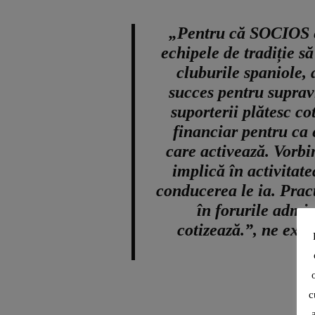
„Pentru că SOCIOS es
echipele de tradiție s
cluburile spaniole, 
succes pentru supravi
suporterii plătesc co
financiar pentru ca 
care activează. Vorbi
implică în activitate
conducerea le ia. Pract
în forurile admin
cotizează.”
, ne exp
c