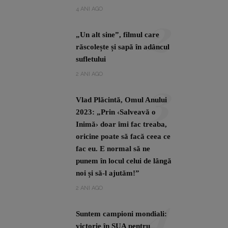
2
4 ANI AGO
„Un alt sine”, filmul care
răscolește și sapă în adâncul
sufletului
3
2 ANI AGO
Vlad Plăcintă, Omul Anului
2023: „Prin ‹Salveavă o
Inimă› doar îmi fac treaba,
oricine poate să facă ceea ce
fac eu. E normal să ne
punem în locul celui de lângă
noi și să-l ajutăm!”
4
2 ANI AGO
Suntem campioni mondiali:
victorie în SUA pentru