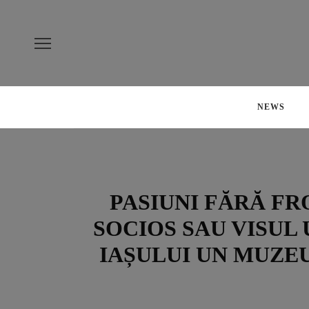
NEWS
PASIUNI FĂRĂ F
SOCIOS SAU VISUL 
IAȘULUI UN MUZEU