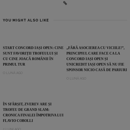
YOU MIGHT ALSO LIKE
START CONCORD IAȘI OPEN: CINE
„FĂRĂ ASOCIEREA CU VICIILE!”,
SUNT FAVORIȚII TROFEULUI ȘI
PRINCIPIUL CARE FACE CA LA
CU CINE JOACĂ ROMÂNII ÎN
CONCORD IAȘI OPEN ȘI
PRIMUL TUR
UNICREDIT IAȘI OPEN SĂ NU FIE
SPONSOR NICIO CASĂ DE PARIURI
O LUNĂ AGO
O LUNĂ AGO
ÎN SFÂRȘIT, ZVEREV ARE ȘI
TROFEU DE GRAND SLAM:
CRONICA FINALEI ÎMPOTRIVA LUI
FLAVIO COBOLLI
2 LUNI AGO