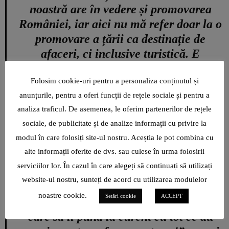
noastră are în vedere și promovarea
României, iar aici nu mă refer doar la o
promovare a țării ca destinație de
afaceri, ci inclusive turistică. E
important să arătăm și celorlalți cultura
și oportunitățile din România, astfel
Folosim cookie-uri pentru a personaliza conținutul și
anunțurile, pentru a oferi funcții de rețele sociale și pentru a
încât România să devină cu adevărat o
analiza traficul. De asemenea, le oferim partenerilor de rețele
opțiune pentru investitori. De asemenea,
sociale, de publicitate și de analize informații cu privire la
n-am cum să nu remarc interesul
modul în care folosiți site-ul nostru. Aceștia le pot combina cu
românilor pentru a deschide afaceri
alte informații oferite de dvs. sau culese în urma folosirii
acolo. Noi îi putem ajuta. Pe de altă
serviciilor lor. În cazul în care alegeți să continuați să utilizați
parte, mai sunt și românii stabiliți în
website-ul nostru, sunteți de acord cu utilizarea modulelor
Emirate, care vor să revină acasă măcar
noastre cookie.
Setări cookie
ACCEPT
pentru afaceri și au nevoie de cineva
care să îi pună la curent cu tot ce au