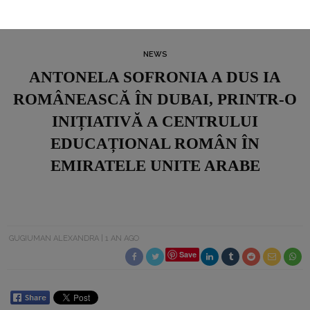
NEWS
ANTONELA SOFRONIA A DUS IA
ROMÂNEASCĂ ÎN DUBAI, PRINTR-O
INIȚIATIVĂ A CENTRULUI
EDUCAȚIONAL ROMÂN ÎN
EMIRATELE UNITE ARABE
GUGIUMAN ALEXANDRA
1 AN AGO
Save