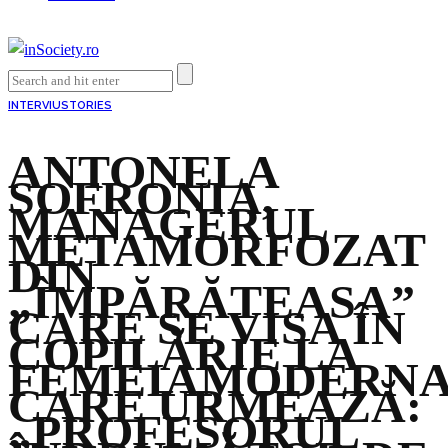
INTERVIU
STORIES
ANTONELA
SOFRONIA,
MANAGERUL
METAMORFOZAT
DIN
„ÎMPĂRĂTEASA”
CARE SE VISA ÎN
COPILĂRIE LA
FEMEIAMODERNA
CARE URMEAZĂ:
„PROFESORUL