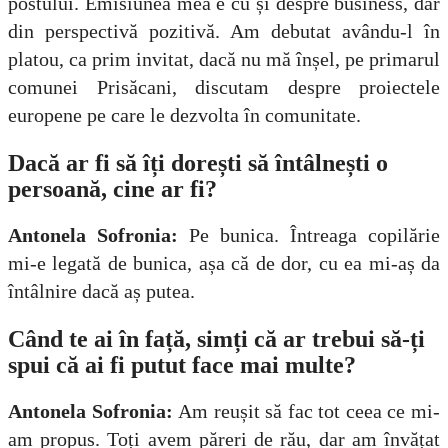
postului. Emisiunea mea e cu și despre business, dar
din perspectivă pozitivă. Am debutat avându-l în
platou, ca prim invitat, dacă nu mă înșel, pe primarul
comunei Prisăcani, discutam despre proiectele
europene pe care le dezvolta în comunitate.
Dacă ar fi să îți dorești să întâlnești o
persoană, cine ar fi?
Antonela Sofronia:
Pe bunica. Întreaga copilărie
mi-e legată de bunica, așa că de dor, cu ea mi-aș da
întâlnire dacă aș putea.
Când te ai în față, simți că ar trebui să-ți
spui că ai fi putut face mai multe?
Antonela Sofronia:
Am reușit să fac tot ceea ce mi-
am propus. Toți avem păreri de rău, dar am învățat