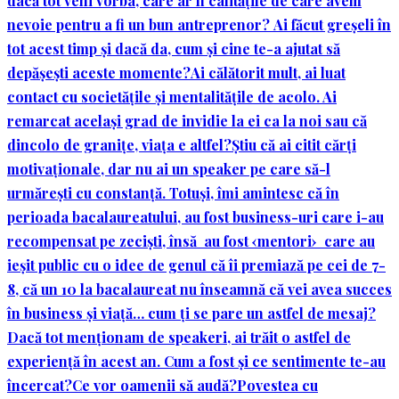
dacă tot veni vorba, care ar fi calitățile de care avem
nevoie pentru a fi un bun antreprenor?
Ai făcut greșeli în
tot acest timp și dacă da, cum și cine te-a ajutat să
depășești aceste momente?
Ai călătorit mult, ai luat
contact cu societățile și mentalitățile de acolo. Ai
remarcat același grad de invidie la ei ca la noi sau că
dincolo de granițe, viața e altfel?
Știu că ai citit cărți
motivaționale, dar nu ai un speaker pe care să-l
urmărești cu constanță. Totuși, îmi amintesc că în
perioada bacalaureatului, au fost business-uri care i-au
recompensat pe zeciști, însă au fost ‹mentori› care au
ieșit public cu o idee de genul că îi premiază pe cei de 7-
8, că un 10 la bacalaureat nu înseamnă că vei avea succes
în business și viață… cum ți se pare un astfel de mesaj?
Dacă tot menționam de speakeri, ai trăit o astfel de
experiență în acest an. Cum a fost și ce sentimente te-au
încercat?
Ce vor oamenii să audă?
Povestea cu