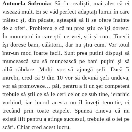
Antonela Sofronia:
Să fie realiști, mai ales că ei
visează mult. Ei se văd perfect adaptați lumii în care
trăiesc și, din păcate, așteaptă să li se ofere înainte
de a oferi. Problema e că nu prea știu ce își doresc.
În momentul în care știi ce vrei, știi și cum. Tinerii
își doresc bani, călătorii, dar nu știu cum. Vor totul
într-un mod foarte facil. Sunt prea puțini dispuși să
muncească sau să muncească pe bani puțini și să
aibă răbdare. Mulți vor să ajungă șefi. Dacă îi
intrebi, cred că 9 din 10 vor să devină șefi undeva,
vor să promoveze… păi, pentru a fi un șef competent
trebuie să știi ce să le ceri celor de sub tine, ierarhic
vorbind, iar lucrul acesta nu îl înveți teoretic, ci
trecând prin toate etapele. Spunea cineva că nu
există lift pentru a atinge succesul, trebuie să o iei pe
scări. Chiar cred acest lucru.