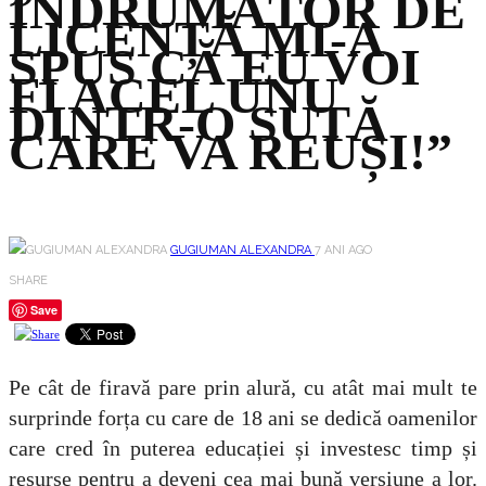
ÎNDRUMĂTOR DE
LICENȚĂ MI-A
SPUS CĂ EU VOI
FI ACEL UNU
DINTR-O SUTĂ
CARE VA REUȘI!”
GUGIUMAN ALEXANDRA
7 ANI AGO
SHARE
Save
Pe cât de firavă pare prin alură, cu atât mai mult te
surprinde forța cu care de 18 ani se dedică oamenilor
care cred în puterea educației și investesc timp și
resurse pentru a deveni cea mai bună versiune a lor.