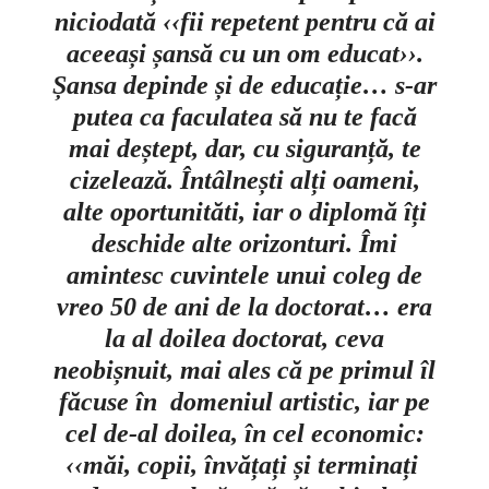
niciodată ‹‹fii repetent pentru că ai
aceeași șansă cu un om educat››.
Șansa depinde și de educație… s-ar
putea ca faculatea să nu te facă
mai deștept, dar, cu siguranță, te
cizelează. Întâlnești alți oameni,
alte oportunităti, iar o diplomă îți
deschide alte orizonturi. Îmi
amintesc cuvintele unui coleg de
vreo 50 de ani de la doctorat… era
la al doilea doctorat, ceva
neobișnuit, mai ales că pe primul îl
făcuse în domeniul artistic, iar pe
cel de-al doilea, în cel economic:
‹‹măi, copii, învățați și terminați