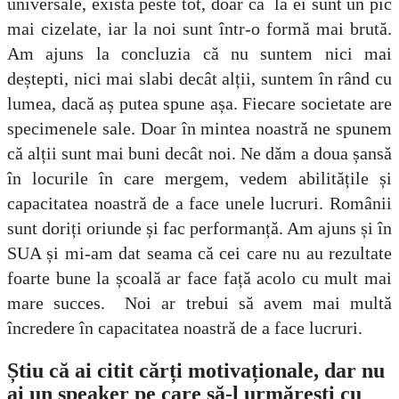
universale, există peste tot, doar că la ei sunt un pic
mai cizelate, iar la noi sunt într-o formă mai brută.
Am ajuns la concluzia că nu suntem nici mai
deștepti, nici mai slabi decât alții, suntem în rând cu
lumea, dacă aș putea spune așa. Fiecare societate are
specimenele sale. Doar în mintea noastră ne spunem
că alții sunt mai buni decât noi. Ne dăm a doua șansă
în locurile în care mergem, vedem abilitățile și
capacitatea noastră de a face unele lucruri. Românii
sunt doriți oriunde și fac performanță. Am ajuns și în
SUA și mi-am dat seama că cei care nu au rezultate
foarte bune la școală ar face față acolo cu mult mai
mare succes. Noi ar trebui să avem mai multă
încredere în capacitatea noastră de a face lucruri.
Știu că ai citit cărți motivaționale, dar nu
ai un speaker pe care să-l urmărești cu