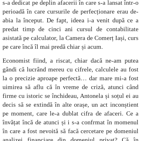
s-a dedicat pe deplin afacerii în care s-a lansat într-o
perioadă în care cursurile de perfecționare erau de-
abia la început. De fapt, ideea i-a venit după ce a
predat timp de cinci ani cursul de contabilitate
asistată pe calculator, la Camera de Comerț Iași, curs
pe care încă îl mai predă chiar și acum.
Economist fiind, a riscat, chiar dacă ne-am putea
gândi că lucrând mereu cu cifrele, calculele au fost
la o precizie aproape perfectă… dar mare mi-a fost
uimirea să aflu că în vreme de criză, atunci când
firme cu istoric se închideau, Antonela și soțul ei au
decis să se extindă în alte orașe, un act inconștient
pe moment, care le-a dublat cifra de afaceri. Ce a
învățat încă de atunci și i s-a confrmat în momenul
în care a fost nevoită să facă cercetare pe domeniul
analizei financiare din domeniul privat? Că în