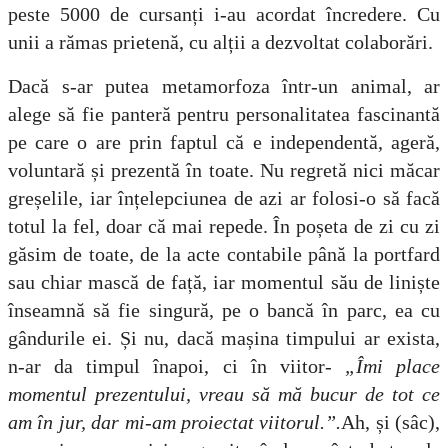
peste 5000 de cursanți i-au acordat încredere. Cu
unii a rămas prietenă, cu alții a dezvoltat colaborări.
Dacă s-ar putea metamorfoza într-un animal, ar
alege să fie panteră pentru personalitatea fascinantă
pe care o are prin faptul că e independentă, ageră,
voluntară și prezentă în toate. Nu regretă nici măcar
greșelile, iar înțelepciunea de azi ar folosi-o să facă
totul la fel, doar că mai repede. În poșeta de zi cu zi
găsim de toate, de la acte contabile până la portfard
sau chiar mască de față, iar momentul său de liniște
înseamnă să fie singură, pe o bancă în parc, ea cu
gândurile ei. Și nu, dacă mașina timpului ar exista,
n-ar da timpul înapoi, ci în viitor-
„Îmi place
momentul prezentului, vreau să mă bucur de tot ce
am în jur, dar mi-am proiectat viitorul.”.
Ah, și (sâc),