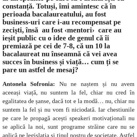
constanță. Totuși, îmi amintesc că în
perioada bacalaureatului, au fost
business-uri care i-au recompensat pe
zeciști, însă au fost ‹mentori› care au
ieșit public cu o idee de genul că îi
premiază pe cei de 7-8, că un 10 la
bacalaureat nu înseamnă că vei avea
succes în business și viață… cum ți se
pare un astfel de mesaj?
Antonela Sofronia:
Nu ne naștem și nu avem
aceeași viață, nu suntem la fel, chiar nu cred în
egalitatea de șanse, dacă tot e la modă… nu, chiar nu
suntem la fel și nu vom fi niciodată. Iar chestiunile
pe care le propagă acești speakeri motivaționali nu
se aplică la noi, sunt programe străine care nu se
aplică pe legislația și tipul nostru de societate. Astfel