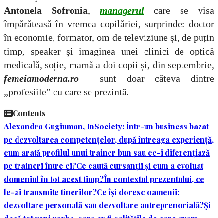
Antonela Sofronia
,
managerul
care se visa
împărăteasă în vremea copilăriei, surprinde: doctor
în economie, formator, om de televiziune și, de puțin
timp, speaker și imaginea unei clinici de optică
medicală, soție, mamă a doi copii și, din septembrie,
femeiamoderna.ro
sunt doar câteva dintre
„profesiile” cu care se prezintă.
Contents
Alexandra Gugiuman, InSociety: Într-un business bazat
pe dezvoltarea competențelor, după întreaga experiență,
cum arată profilul unui trainer bun sau ce-i diferențiază
pe traineri între ei?
Ce caută cursanții și cum a evoluat
domeniul în tot acest timp?
În contextul prezentului, ce
le-ai transmite tinerilor?
Ce își doresc oamenii:
dezvoltare personală sau dezvoltare antreprenorială?
Și