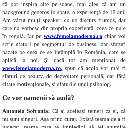
că pot inspira alte persoane, mai ales că am un
background generos în spate, o experiență de 18 ani.
Am văzut mulți speakeri cu un discurs frumos, dar
care nu vorbesc din propria experiență, ceea ce nu e
în regulă. Iar pe
www.femeiamoderna.ro
chiar voi
scrie sfaturi pe segmentul de business, dar sfaturi
bazate pe ceea ce se întâmplă în România, care se
aplică la noi. Și dacă tot am menționat de
www.femeiamoderna.ro
,
spun că acolo vor mai fi
sfaturi de beauty, de dezvoltare personală, dar fără
citate motivaționale, și sfaturile unui psiholog.
Ce vor oamenii să audă?
Antonela Sofronia:
Că ai aceleași temeri ca ei, că
nu sunt singuri. Așa prind curaj. Există teama de a fi
judecat, teama care te impiedică să iei anumite