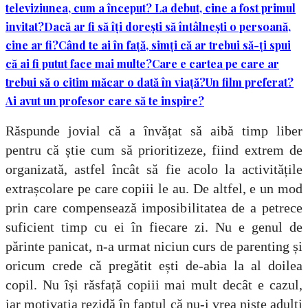
televiziunea, cum a început? La debut, cine a fost primul
invitat?
Dacă ar fi să îți dorești să întâlnești o persoană,
cine ar fi?
Când te ai în față, simți că ar trebui să-ți spui
că ai fi putut face mai multe?
Care e cartea pe care ar
trebui să o citim măcar o dată în viață?
Un film preferat?
Ai avut un profesor care să te inspire?
Răspunde jovial că a învățat să aibă timp liber
pentru că știe cum să prioritizeze, fiind extrem de
organizată, astfel încât să fie acolo la activitățile
extrașcolare pe care copiii le au. De altfel, e un mod
prin care compensează imposibilitatea de a petrece
suficient timp cu ei în fiecare zi. Nu e genul de
părinte panicat, n-a urmat niciun curs de parenting și
oricum crede că pregătit ești de-abia la al doilea
copil. Nu își răsfață copiii mai mult decât e cazul,
iar motivația rezidă în faptul că nu-i vrea niște adulți