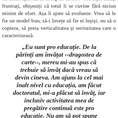
frustrați, obișnuiți că totul li se cuvine fără niciun
minim de efort. Așa îi ajute să evolueze. Vrea să le
fie un model bun, să-i învețe să fie ei înșiși, nu să o
copieze, să preia verticalitatea și seriozitatea care o
caracterizează.
„Eu sunt pro educație. De la
părinți am învățat ‹‹dragostea de
carte››, mereu mi-au spus că
trebuie să învăț dacă vreau să
devin cineva. Am ajuns la cel mai
înalt nivel cu educația, am făcut
doctoratul, mi-a plăcut să învăț, iar
inclusiv activitatea mea de
pregătire continuă este pro
educație. Nu am să pot spune