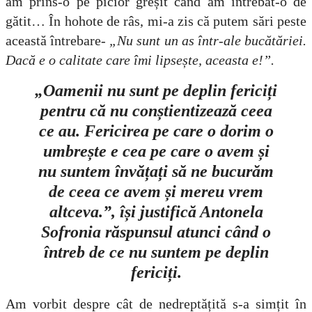
am prins-o pe picior greșit când am întrebat-o de
gătit… În hohote de râs, mi-a zis că putem sări peste
această întrebare-
„Nu sunt un as într-ale bucătăriei.
Dacă e o calitate care îmi lipsește, aceasta e!”.
„Oamenii nu sunt pe deplin fericiți
pentru că nu conștientizează ceea
ce au. Fericirea pe care o dorim o
umbrește e cea pe care o avem și
nu suntem învățați să ne bucurăm
de ceea ce avem și mereu vrem
altceva.”, își justifică Antonela
Sofronia răspunsul atunci când o
întreb de ce nu suntem pe deplin
fericiți.
Am vorbit despre cât de nedreptățită s-a simțit în