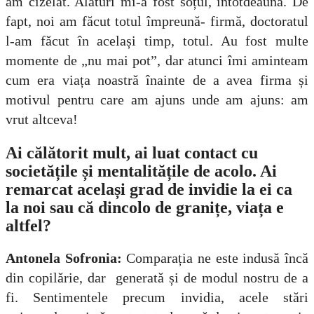
am cizelat. Alături mi-a fost soțul, întotdeauna. De
fapt, noi am făcut totul împreună- firmă, doctoratul
l-am făcut în același timp, totul. Au fost multe
momente de „nu mai pot”, dar atunci îmi aminteam
cum era viața noastră înainte de a avea firma și
motivul pentru care am ajuns unde am ajuns: am
vrut altceva!
Ai călătorit mult, ai luat contact cu
societățile și mentalitățile de acolo. Ai
remarcat același grad de invidie la ei ca
la noi sau că dincolo de granițe, viața e
altfel?
Antonela Sofronia:
Comparația ne este indusă încă
din copilărie, dar generată și de modul nostru de a
fi. Sentimentele precum invidia, acele stări