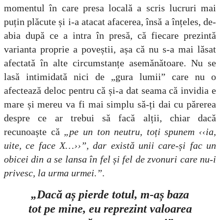
momentul în care presa locală a scris lucruri mai
puțin plăcute și i-a atacat afacerea, însă a înțeles, de-
abia după ce a intra în presă, că fiecare prezintă
varianta proprie a poveștii, așa că nu s-a mai lăsat
afectată în alte circumstanțe asemănătoare. Nu se
lasă intimidată nici de „gura lumii” care nu o
afectează deloc pentru că și-a dat seama că invidia e
mare și mereu va fi mai simplu să-ți dai cu părerea
despre ce ar trebui să facă alții, chiar dacă
recunoaște că
„pe un ton neutru, toți spunem ‹‹ia,
uite, ce face X…››”, dar există unii care-și fac un
obicei din a se lansa în fel și fel de zvonuri care nu-i
privesc, la urma urmei.”
.
„Dacă aș pierde totul, m-aș baza
tot pe mine, eu reprezint valoarea