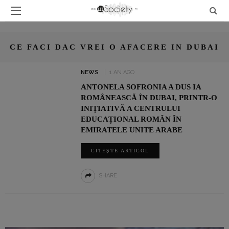
CE FACI DAC VREI O AFACERE IN DUBAI
NEWS
1 AN AGO
ANTONELA SOFRONIA A DUS IA
ROMÂNEASCĂ ÎN DUBAI, PRINTR-O
INIȚIATIVĂ A CENTRULUI
EDUCAȚIONAL ROMÂN ÎN
EMIRATELE UNITE ARABE
CITEȘTE ARTICOL
SHARE