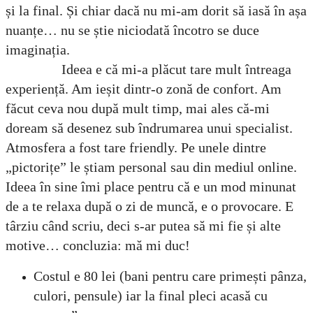
și la final. Și chiar dacă nu mi-am dorit să iasă în așa
nuanțe… nu se știe niciodată încotro se duce
imaginația.
Ideea e că mi-a plăcut tare mult întreaga
experiență. Am ieșit dintr-o zonă de confort. Am
făcut ceva nou după mult timp, mai ales că-mi
doream să desenez sub îndrumarea unui specialist.
Atmosfera a fost tare friendly. Pe unele dintre
„pictorițe” le știam personal sau din mediul online.
Ideea în sine îmi place pentru că e un mod minunat
de a te relaxa după o zi de muncă, e o provocare. E
târziu când scriu, deci s-ar putea să mi fie și alte
motive… concluzia: mă mi duc!
Costul e 80 lei (bani pentru care primești pânza,
culori, pensule) iar la final pleci acasă cu