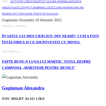
TAGS :
ACTIVITATI CREATIVE
ARTIST CEZARA MORARU
ASOCIATIA
KREATIVIS
ATELIER PICTURĂ
BRANCUSI
CEZZARA MORARU
MAURA
ANGHEL
PICTURA IASI
SE POATE PICTA IN IASI
Gugiuman Alexandra
18 februarie 2022
PREVIOUS ARTICLE
ÎN SATUL LUI MOȘ CRĂCIUN, DIN NEAMȚ: CUM A FOST
ÎNTÂLNIREA ȘI CE AM POVESTIT CU MOȘUL
NEXT ARTICLE
FAPTE BUNE-N LUNA LUI MARTIE: TOTUL DESPRE
CAMPANIA „MĂRȚIȘOR PENTRU BUNICI”
Gugiuman Alexandra
YOU MIGHT ALSO LIKE