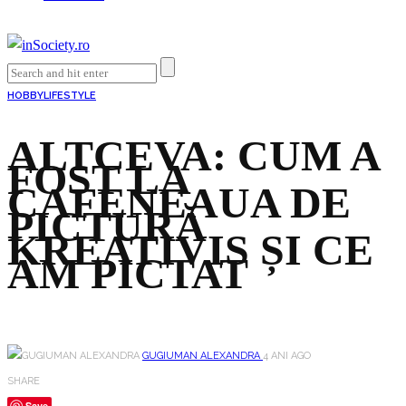
HOBBY
LIFESTYLE
ALTCEVA: CUM A
FOST LA
CAFENEAUA DE
PICTURĂ
KREATIVIS ȘI CE
AM PICTAT
GUGIUMAN ALEXANDRA
4 ANI AGO
SHARE
Save