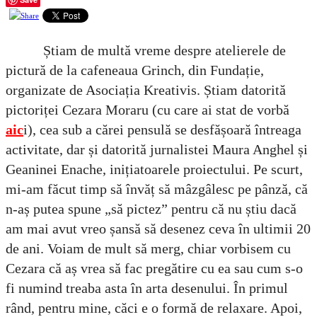
Știam de multă vreme despre atelierele de
pictură de la cafeneaua Grinch, din Fundație,
organizate de Asociația Kreativis. Știam datorită
pictoriței Cezara Moraru (cu care ai stat de vorbă
aic
i), cea sub a cărei pensulă se desfășoară întreaga
activitate, dar și datorită jurnalistei Maura Anghel și
Geaninei Enache, inițiatoarele proiectului. Pe scurt,
mi-am făcut timp să învăț să mâzgâlesc pe pânză, că
n-aș putea spune „să pictez” pentru că nu știu dacă
am mai avut vreo șansă să desenez ceva în ultimii 20
de ani. Voiam de mult să merg, chiar vorbisem cu
Cezara că aș vrea să fac pregătire cu ea sau cum s-o
fi numind treaba asta în arta desenului. În primul
rând, pentru mine, căci e o formă de relaxare. Apoi,