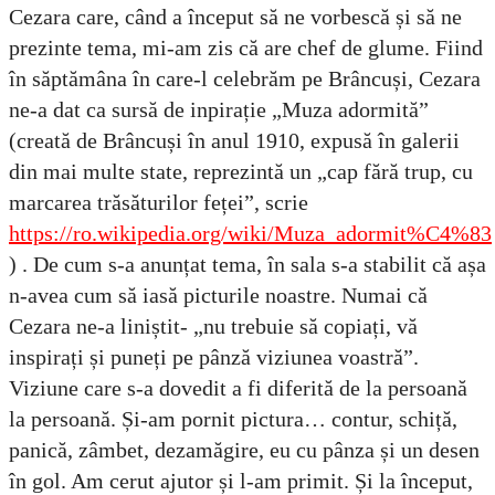
Cezara care, când a început să ne vorbescă și să ne
prezinte tema, mi-am zis că are chef de glume. Fiind
în săptămâna în care-l celebrăm pe Brâncuși, Cezara
ne-a dat ca sursă de inpirație „Muza adormită”
(creată de Brâncuși în anul 1910, expusă în galerii
din mai multe state, reprezintă un „cap fără trup, cu
marcarea trăsăturilor feței”, scrie
https://ro.wikipedia.org/wiki/Muza_adormit%C4%83
) . De cum s-a anunțat tema, în sala s-a stabilit că așa
n-avea cum să iasă picturile noastre. Numai că
Cezara ne-a liniștit- „nu trebuie să copiați, vă
inspirați și puneți pe pânză viziunea voastră”.
Viziune care s-a dovedit a fi diferită de la persoană
la persoană. Și-am pornit pictura… contur, schiță,
panică, zâmbet, dezamăgire, eu cu pânza și un desen
în gol. Am cerut ajutor și l-am primit. Și la început,