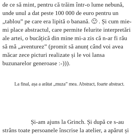
de ce să mint, pentru că trăim într-o lume nebună,
unde unul a dat peste 100 000 de euro pentru un
„tablou” pe care era lipită o banană. 🙂 . Și cum mie-
mi place abstractul, care permite felurite interpretări
ale artei, o bucățică din mine mi-a zis că n-ar fi rău
să mă „aventurez” (promit să anunț când voi avea
măcar zece picturi realizate și le voi lansa
buzunarelor generoase :-))).
La final, așa a arătat „muza” mea. Abstract, foarte abstract.
Și-am ajuns la Grinch. Și după ce s-au
strâns toate persoanele înscrise la atelier, a apărut și