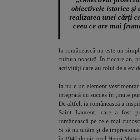
obiectivele istorice și
realizarea unei cărți c
ceea ce are mai frumo
Ia românească nu este un simplu
cultura noastră. În fiecare an,
activități care au rolul de a evid
Ia nu e un element vestimentar s
integrată cu succes în ținute pu
De altfel, ia românească a inspi
Saint Laurent, care a fost pr
românească pe cele mai cunoscut
Și să nu uităm și de impresiona
în 1940 de pictorul Henri Matis