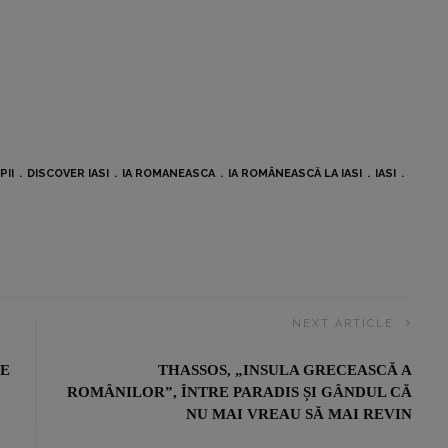
PII
DISCOVER IASI
IA ROMANEASCA
IA ROMÂNEASCĂ LA IASI
IASI
NEXT ARTICLE
TE
THASSOS, „INSULA GRECEASCĂ A
ROMÂNILOR”, ÎNTRE PARADIS ȘI GÂNDUL CĂ
NU MAI VREAU SĂ MAI REVIN