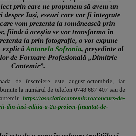
roiect prin care ne propunem să avem un
 despre Iași, eseuri care vor fi integrate
 care vom prezenta ia românească prin
r, fiindcă aceștia se vor transforma în
rezenta ia prin fotografie, o vor expune
, explică
Antonela Sofronia
, președinte al
ilor de Formare Profesională „Dimitrie
Cantemir”.
oada de înscreiere este august-octombrie, iar
obținute la numărul de telefon 0748 687 407 sau de
Cantemir-
https://asociatiacantemir.ro/concurs-de-
ii-din-iasi-editia-a-2a-proiect-finantat-de-
ui este de a pune în valoare tradițiile și