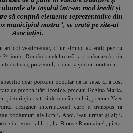
 culturale ale Iașului într-un mod inedit și
are să conțină elemente reprezentative din
s municipiul nostru”, se arată pe site-ul
Asociației.
 articol vestimentar, ci un simbol autentic pentru
 pe 24 iunie, România celebrează ia românească prin
enția istoria, prezentul, trăinicia și continuitatea.
pecific doar portului popular de la sate, ci a fost
rtate de prsonalități iconice, precum Regina Maria.
rat pictori și creatori de modă celebri, precum Yves
imul designer international care a transpus ia
e podiumuri ale lumii. Apoi, i-au urmat și alții.
ntul și eternul tablou „La Blouse Roumaine”, pictat
se.