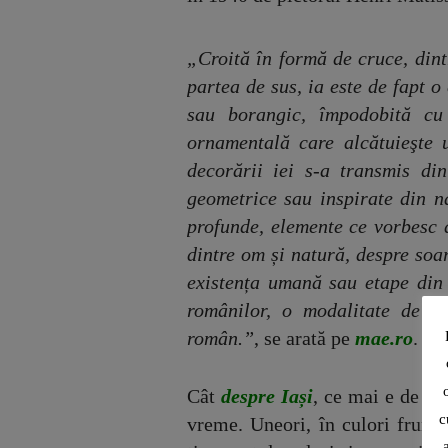
„Croită în formă de cruce, dint
partea de sus, ia este de fapt 
sau borangic, împodobită cu 
ornamentală care alcătuieşte 
decorării iei s-a transmis din
geometrice sau inspirate din n
profunde, elemente ce vorbesc d
dintre om și natură, despre soar
existența umană sau etape din 
românilor, o modalitate de evi
român.”
, se arată pe
mae.ro
.
Cât
despre Iași
, ce mai e de sp
c
vreme. Uneori, în culori frumoa