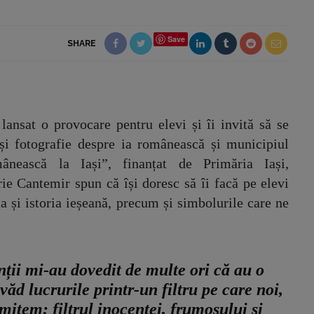
Save
SHARE
ansat o provocare pentru elevi și îi invită să se
 și fotografie despre ia românească și municipiul
mânească la Iași”, finanțat de Primăria Iași,
rie Cantemir spun că își doresc să îi facă pe elevi
a și istoria ieșeană, precum și simbolurile care ne
nții mi-au dovedit de multe ori că au o
văd lucrurile printr-un filtru pe care noi,
omitem: filtrul inocenței, frumosului și