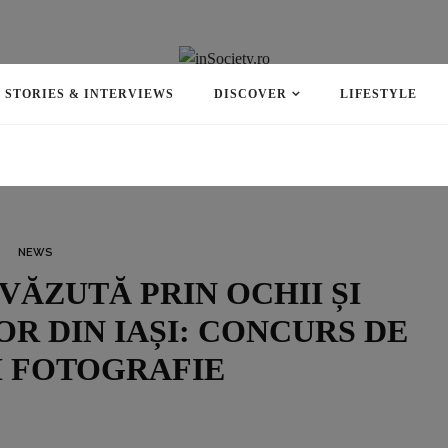
STORIES & INTERVIEWS
DISCOVER
LIFESTYLE
NEWS
VĂZUTĂ PRIN OCHII ȘI
R DIN IAȘI: CONCURS DE
I FOTOGRAFIE