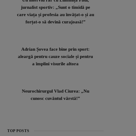
jurnalist sportiv: „Sunt o timidă pe
care viața și profesia au învățat-o și au
forțat-o să devină curajoasă!”
Adrian Șovea face bine prin sport:
aleargă pentru cauze sociale și pentru
a împlini visurile altora
Neurochirurgul Vlad Ciurea: „Nu
cunosc cuvântul vârstă!”
TOP POSTS