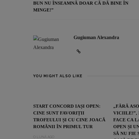
BUN NU ÎNSEAMNĂ DOAR CĂ DĂ BINE ÎN
MINGE!”
Gugiuman Alexandra
YOU MIGHT ALSO LIKE
START CONCORD IAȘI OPEN:
„FĂRĂ AS
CINE SUNT FAVORIȚII
VICIILE!”
TROFEULUI ȘI CU CINE JOACĂ
FACE CA L
ROMÂNII ÎN PRIMUL TUR
OPEN ȘI U
SĂ NU FIE
O LUNĂ AGO