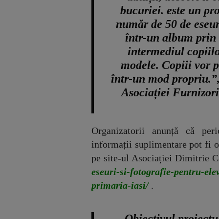
bucuriei. este un p
număr de 50 de eseuri
într-un album prin
intermediul copiilo
modele. Copiii vor p
într-un mod propriu.”
Asociației Furnizor
Organizatorii anunță că peri
informații suplimentare pot fi 
pe site-ul Asociației Dimitrie 
eseuri-si-fotografie-pentru-elev
primaria-iasi/
.
„Obiectivul proiectul