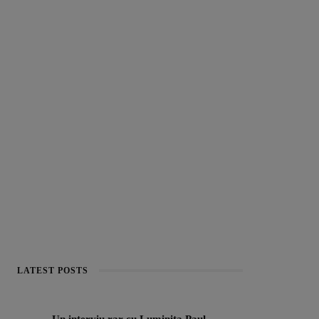
LATEST POSTS
Un interviu rar cu Luminița Paul,