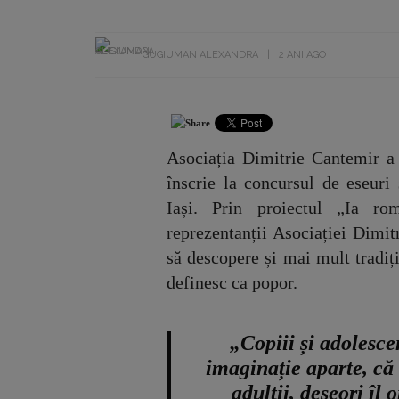
GUGIUMAN ALEXANDRA
2 ANI AGO
Asociația Dimitrie Cantemir a l
înscrie la concursul de eseuri
Iași. Prin proiectul „Ia ro
reprezentanții Asociației Dimit
să descopere și mai mult tradiți
definesc ca popor.
„Copiii și adolesce
imaginație aparte, că 
adulții, deseori îl 