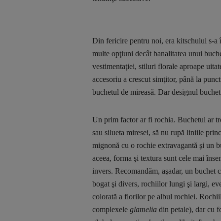
Din fericire pentru noi, era kitschului s-
multe opţiuni decât banalitatea unui buche
vestimentaţiei, stiluri florale aproape uit
accesoriu a crescut simţitor, până la punct
buchetul de mireasă. Dar designul buchetu
Un prim factor ar fi rochia. Buchetul ar tr
sau silueta miresei, să nu rupă liniile pri
mignonă cu o rochie extravagantă şi un bu
aceea, forma şi textura sunt cele mai înse
invers. Recomandăm, aşadar, un buchet curg
bogat şi divers, rochiilor lungi şi largi,
colorată a florilor pe albul rochiei. Rochii
complexele
glamelia
din petale), dar cu f