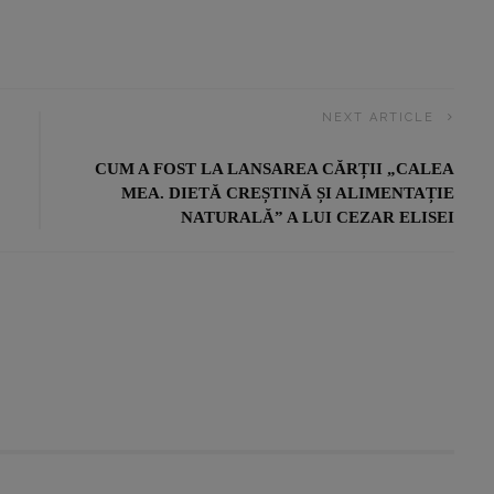
NEXT ARTICLE
CUM A FOST LA LANSAREA CĂRȚII „CALEA
MEA. DIETĂ CREȘTINĂ ȘI ALIMENTAȚIE
NATURALĂ” A LUI CEZAR ELISEI