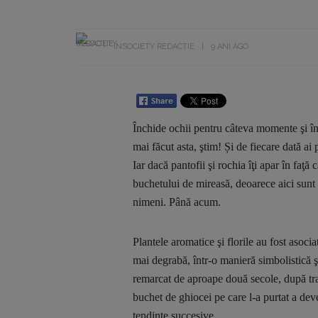
INSOCIETY REDACȚIE
9 ANI AGO
Închide ochii pentru câteva momente şi înc
mai făcut asta, ştim! Și de fiecare dată ai 
Iar dacă pantofii şi rochia îţi apar în faţă 
buchetului de mireasă, deoarece aici sunt c
nimeni. Până acum.
Plantele aromatice şi florile au fost asoci
mai degrabă, într-o manieră simbolistică ş
remarcat de aproape două secole, după tra
buchet de ghiocei pe care l-a purtat a deven
tendinţe succesive.