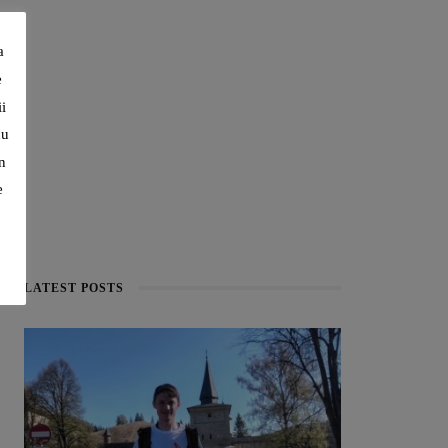
a
e
i
cu
n
e
LATEST POSTS