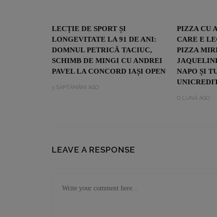
LECȚIE DE SPORT ȘI
PIZZA CU 
LONGEVITATE LA 91 DE ANI:
CARE E L
DOMNUL PETRICĂ TACIUC,
PIZZA MIR
SCHIMB DE MINGI CU ANDREI
JAQUELINE
PAVEL LA CONCORD IAȘI OPEN
NAPO ȘI T
UNICREDIT
3 SĂPTĂMÂNI AGO
O LUNĂ AGO
LEAVE A RESPONSE