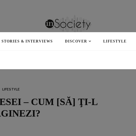
STORIES & INTERVIEWS
DISCOVER
LIFESTYLE
LIFESTYLE
EI – CUM [SĂ] ŢI-L
GINEZI?