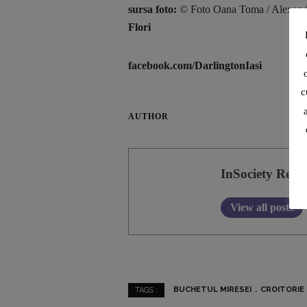
sursa foto:
© Foto Oana Toma / Alexand
Flori
facebook.com/DarlingtonIasi
c
AUTHOR
InSociety Redac
View all posts
BUCHETUL MIRESEI
CROITORIE 
TAGS :