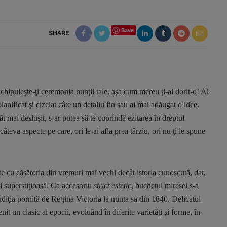
Save
SHARE
hipuiește-ţi ceremonia nunţii tale, aşa cum mereu ţi-ai dorit-o! Ai
planificat şi cizelat câte un detaliu fin sau ai mai adăugat o idee.
cât mai desluşit, s-ar putea să te cuprindă ezitarea în dreptul
âteva aspecte pe care, ori le-ai afla prea târziu, ori nu ţi le spune
ate cu căsătoria din vremuri mai vechi decât istoria cunoscută, dar,
i superstiţioasă. Ca accesoriu
strict estetic
, buchetul miresei s-a
diţia pornită de Regina Victoria la nunta sa din 1840. Delicatul
it un clasic al epocii, evoluând în diferite varietăţi şi forme, în