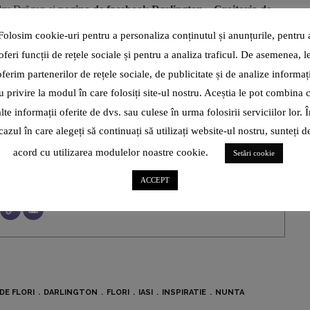
ru Drăgan și
pagina de facebook
Darlington – Croitoria de
Folosim cookie-uri pentru a personaliza conținutul și anunțurile, pentru 
oferi funcții de rețele sociale și pentru a analiza traficul. De asemenea, l
oferim partenerilor de rețele sociale, de publicitate și de analize informați
u privire la modul în care folosiți site-ul nostru. Aceștia le pot combina 
alte informații oferite de dvs. sau culese în urma folosirii serviciilor lor. Î
cazul în care alegeți să continuați să utilizați website-ul nostru, sunteți d
acord cu utilizarea modulelor noastre cookie.
Setări cookie
ție
ACCEPT
DE FLORI
DARLINGTON
FLORI
IASI
INSPIRATIE
NUNTA