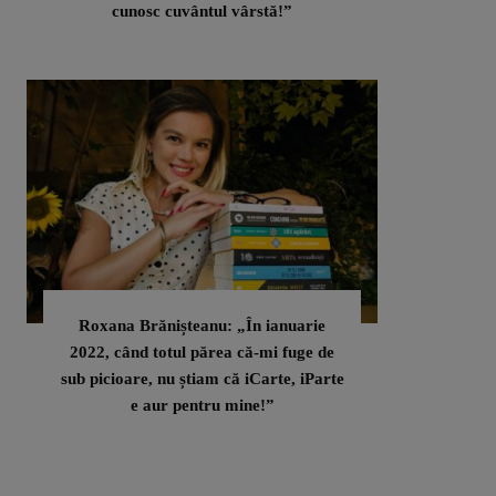
cunosc cuvântul vârstă!”
Roxana Brănișteanu: „În ianuarie
2022, când totul părea că-mi fuge de
sub picioare, nu știam că iCarte, iParte
e aur pentru mine!”