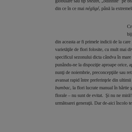
globulare sau tip
sheath
, „odihnite” pe b
din ce în ce mai
négligé
, până la extreme
Cr
bi
din aceasta ar fi primele indicii de la car
varietăţile de flori folosite, cu mult mai 
specificul sezonului dicta cândva în mare 
punându-ne la dispoziţie aproape orice, ap
nunţi de noiembrie, preconcepţiile sau re
avansat rapid între preferinţele din ultimi
bumbac
, la flori lucrate manual în hârtie
florale – nu sunt de evitat. Şi nu ne mir
următoarei generaţii. Dar de-aici încolo 