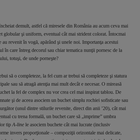
a încheiat demult, astfel că miresele din România au acum ceva mai
t globular şi uniform, eventual cât mai strident colorat. Întocmai
ate au revenit în vogă, apărând şi unele noi. Importanţa acestui
ul în care întreg decorul sau chiar tematica nunţii pornesc de la
lui, totuşi, de unde porneşte?
ebui să o completeze, la fel cum ar trebui să completeze şi statura
ncipale sau să atragă atenţia mai mult decât e necesar. O mireasă
chet la fel de complex nu vor crea cel mai inspirat tablou. De
mnate şi de aceea asociem un buchet simplu rochiei sofisticate sau
ător (unul dintre stilurile revenite, direct din anii ’20), cât mai
 eventual cu trena formală, un buchet care să „imprime” umbra
lor tip
A-line
le asociem buchete cât mai lucrate (inclusiv
orme invers proporţionale – compoziţii orizontale mai delicate,