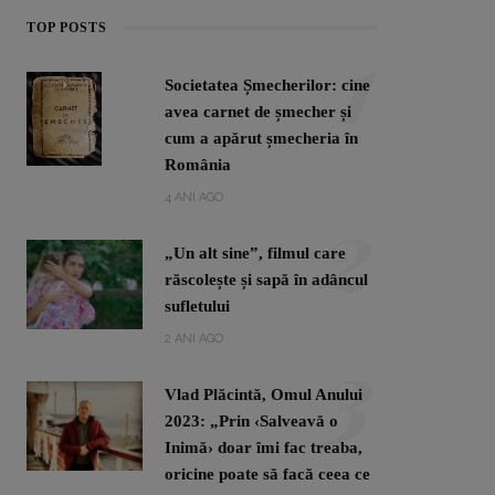
1
TOP POSTS
Societatea Șmecherilor: cine
avea carnet de șmecher și
cum a apărut șmecheria în
România
2
4 ANI AGO
„Un alt sine”, filmul care
răscolește și sapă în adâncul
sufletului
3
2 ANI AGO
Vlad Plăcintă, Omul Anului
2023: „Prin ‹Salveavă o
Inimă› doar îmi fac treaba,
oricine poate să facă ceea ce