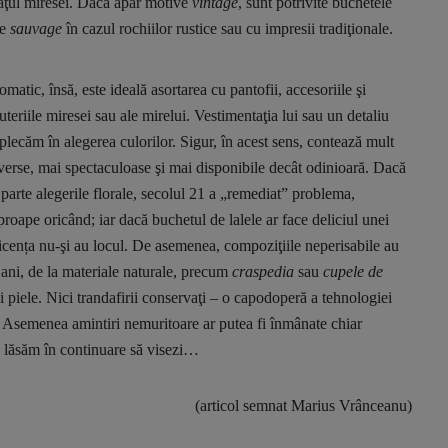
raţul miresei. Dacă apar motive
vintage
, sunt potrivite buchetele
le
sauvage
în cazul rochiilor rustice sau cu impresii tradiţionale.
omatic, însă, este ideală asortarea cu pantofii, accesoriile şi
juteriile miresei sau ale mirelui. Vestimentaţia lui sau un detaliu
e plecăm în alegerea culorilor. Sigur, în acest sens, contează mult
diverse, mai spectaculoase şi mai disponibile decât odinioară. Dacă
parte alegerile florale, secolul 21 a „remediat” problema,
roape oricând; iar dacă buchetul de lalele ar face deliciul unei
ticența nu-şi au locul. De asemenea, compoziţiile neperisabile au
i ani, de la materiale naturale, precum
craspedia
sau
cupele de
 şi piele. Nici trandafirii conservaţi – o capodoperă a tehnologiei
ă! Asemenea amintiri nemuritoare ar putea fi înmânate chiar
te lăsăm în continuare să visezi…
(articol semnat Marius Vrânceanu)