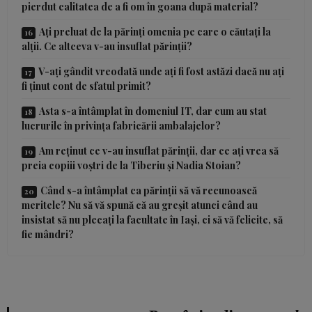
pierdut calitatea de a fi om în goana după material?
Ați preluat de la părinți omenia pe care o căutați la
alții. Ce altceva v-au insuflat părinții?
V-ați gândit vreodată unde ați fi fost astăzi dacă nu ați
fi ținut cont de sfatul primit?
Asta s-a întâmplat în domeniul IT, dar cum au stat
lucrurile în privința fabricării ambalajelor?
Am reținut ce v-au insuflat părinții, dar ce ați vrea să
preia copiii voștri de la Tiberiu și Nadia Stoian?
Când s-a întâmplat ca părinții să vă recunoască
meritele? Nu să vă spună că au greșit atunci când au
insistat să nu plecați la facultate în Iași, ci să vă felicite, să
fie mândri?