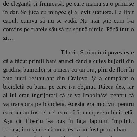
de elegantă și frumoasă, pe care mama sa o primise
în dar. Se juca cu mingea și a lovit statueta. I-a lipit
capul, cumva să nu se vadă. Nu mai știe cum l-a
convins pe fratele său să nu spună nimic. Până într-o
zi…
Tiberiu Stoian îmi poveșteste
că a făcut primii bani atunci când a cules bujorii din
grădina bunicilor și a mers cu un braț plin de flori în
fața unui restaurant din Craiova. Și-a cumpărat o
bicicletă cu banii pe care i-a obținut. Răcea des, iar
ai lui erau îngrijorați că se va îmbolnăvi pentru că
va transpira pe bicicletă. Acesta era motivul pentru
care nu au fost ei cei care să îi cumpere o bicicletă.
Așa că Tiberiu i-a pus în fața faptului împlinit.
Totuși, îmi spune că nu aceștia au fost primii bani…