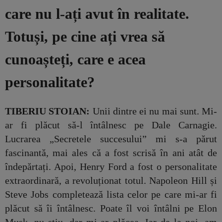
care nu l-ați avut în realitate.
Totuși, pe cine ați vrea să
cunoașteți, care e acea
personalitate?
TIBERIU STOIAN:
Unii dintre ei nu mai sunt. Mi-
ar fi plăcut să-l întâlnesc pe Dale Carnagie.
Lucrarea „Secretele succesului” mi s-a părut
fascinantă, mai ales că a fost scrisă în ani atât de
îndepărtați. Apoi, Henry Ford a fost o personalitate
extraordinară, a revoluționat totul. Napoleon Hill și
Steve Jobs completează lista celor pe care mi-ar fi
plăcut să îi întâlnesc. Poate îl voi întâlni pe Elon
Musk, nu știu, dar mi-ar plăcea. Iar de la noi, am