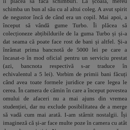
îi plăcea să facă schimburi. La școală, mereu
schimba un bun al său cu al altui coleg. A avut spirit
de negustor încă de când era un copil. Mai apoi, a
început să vândă gume Turbo. Îi plăcea să
colecționeze abțibildurile de la guma Turbo și și-a
dat seama că poate face rost de bani și altfel. Și-a
înrămat prima bancnotă de 5000 lei pe care a
încasat-o în mod oficial pentru un serviciu prestat
(azi, bancnota respectivă s-ar traduce în
echivalentul a 5 lei). Vorbim de primii bani făcuți
când avea toate formele juridice pe care legea le
cerea. În camera de cămin în care a început povestea
omului de afaceri nu a mai ajuns din vremea
studenției, dar nu exclude posibilitatea de a merge
să vadă cum mai arată. I-am stârnit nostalgii. Își
imagineză că și-ar face multe poze în camera cu atât