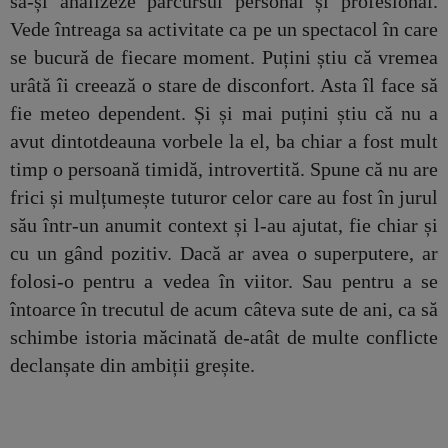
să-și analizeze parcursul personal și profesional.
Vede întreaga sa activitate ca pe un spectacol în care
se bucură de fiecare moment. Puțini știu că vremea
urâtă îi creează o stare de disconfort. Asta îl face să
fie meteo dependent. Și și mai puțini știu că nu a
avut dintotdeauna vorbele la el, ba chiar a fost mult
timp o persoană timidă, introvertită. Spune că nu are
frici și mulțumește tuturor celor care au fost în jurul
său într-un anumit context și l-au ajutat, fie chiar și
cu un gând pozitiv. Dacă ar avea o superputere, ar
folosi-o pentru a vedea în viitor. Sau pentru a se
întoarce în trecutul de acum câteva sute de ani, ca să
schimbe istoria măcinată de-atât de multe conflicte
declanșate din ambiții greșite.