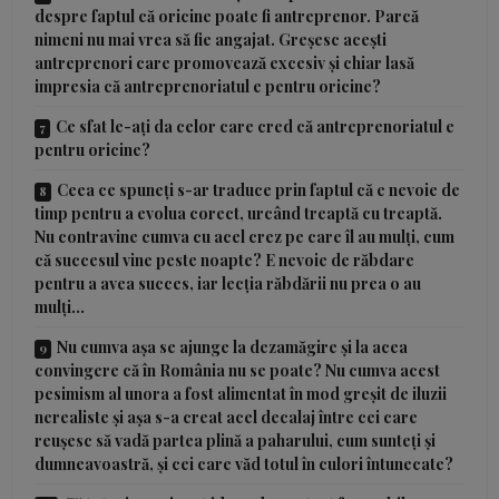
despre faptul că oricine poate fi antreprenor. Parcă
nimeni nu mai vrea să fie angajat. Greșesc acești
antreprenori care promovează excesiv și chiar lasă
impresia că antreprenoriatul e pentru oricine?
Ce sfat le-ați da celor care cred că antreprenoriatul e
pentru oricine?
Ceea ce spuneți s-ar traduce prin faptul că e nevoie de
timp pentru a evolua corect, urcând treaptă cu treaptă.
Nu contravine cumva cu acel crez pe care îl au mulți, cum
că succesul vine peste noapte? E nevoie de răbdare
pentru a avea succes, iar lecția răbdării nu prea o au
mulți…
Nu cumva așa se ajunge la dezamăgire și la acea
convingere că în România nu se poate? Nu cumva acest
pesimism al unora a fost alimentat în mod greșit de iluzii
nerealiste și așa s-a creat acel decalaj între cei care
reușesc să vadă partea plină a paharului, cum sunteți și
dumneavoastră, și cei care văd totul în culori întunecate?