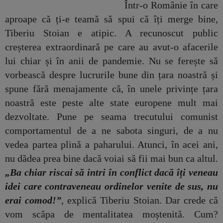
Într-o Românie în care
aproape că ți-e teamă să spui că îți merge bine,
Tiberiu Stoian e atipic. A recunoscut public
creșterea extraordinară pe care au avut-o afacerile
lui chiar și în anii de pandemie. Nu se ferește să
vorbească despre lucrurile bune din țara noastră și
spune fără menajamente că, în unele privințe țara
noastră este peste alte state europene mult mai
dezvoltate. Pune pe seama trecutului comunist
comportamentul de a ne sabota singuri, de a nu
vedea partea plină a paharului. Atunci, în acei ani,
nu dădea prea bine dacă voiai să fii mai bun ca altul.
„Ba chiar riscai să intri în conflict dacă îți veneau
idei care contraveneau ordinelor venite de sus, nu
erai comod!”
, explică Tiberiu Stoian. Dar crede că
vom scăpa de mentalitatea moștenită. Cum?