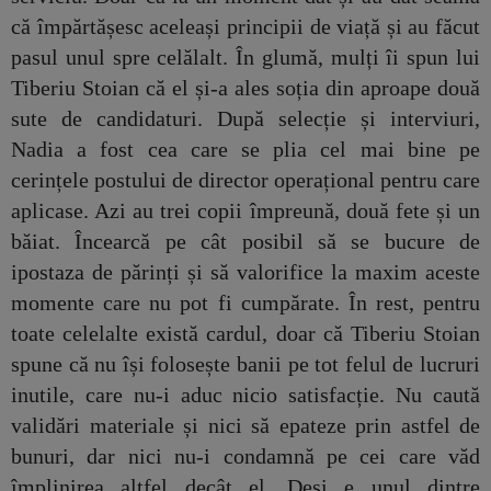
că împărtășesc aceleași principii de viață și au făcut
pasul unul spre celălalt. În glumă, mulți îi spun lui
Tiberiu Stoian că el și-a ales soția din aproape două
sute de candidaturi. După selecție și interviuri,
Nadia a fost cea care se plia cel mai bine pe
cerințele postului de director operațional pentru care
aplicase. Azi au trei copii împreună, două fete și un
băiat. Încearcă pe cât posibil să se bucure de
ipostaza de părinți și să valorifice la maxim aceste
momente care nu pot fi cumpărate. În rest, pentru
toate celelalte există cardul, doar că Tiberiu Stoian
spune că nu își folosește banii pe tot felul de lucruri
inutile, care nu-i aduc nicio satisfacție. Nu caută
validări materiale și nici să epateze prin astfel de
bunuri, dar nici nu-i condamnă pe cei care văd
împlinirea altfel decât el. Deși e unul dintre