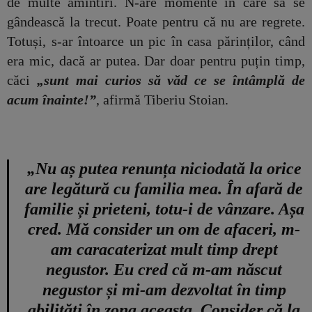
de multe amintiri. N-are momente în care să se
gândească la trecut. Poate pentru că nu are regrete.
Totuși, s-ar întoarce un pic în casa părinților, când
era mic, dacă ar putea. Dar doar pentru puțin timp,
căci
„sunt mai curios să văd ce se întâmplă de
acum înainte!”
, afirmă Tiberiu Stoian.
„Nu aș putea renunța niciodată la orice
are legătură cu familia mea. În afară de
familie și prieteni, totu-i de vânzare. Așa
cred. Mă consider un om de afaceri, m-
am caracaterizat mult timp drept
negustor. Eu cred că m-am născut
negustor și mi-am dezvoltat în timp
abilități în zona aceasta. Consider că la