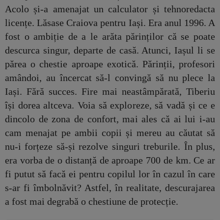
Acolo și-a amenajat un calculator și tehnoredacta
licențe. Lăsase Craiova pentru Iași. Era anul 1996. A
fost o ambiție de a le arăta părinților că se poate
descurca singur, departe de casă. Atunci, Iașul li se
părea o chestie aproape exotică. Părinții, profesori
amândoi, au încercat să-l convingă să nu plece la
Iași. Fără succes. Fire mai neastâmpărată, Tiberiu
își dorea altceva. Voia să exploreze, să vadă și ce e
dincolo de zona de confort, mai ales că ai lui i-au
cam menajat pe ambii copii și mereu au căutat să
nu-i forțeze să-și rezolve singuri treburile. În plus,
era vorba de o distanță de aproape 700 de km. Ce ar
fi putut să facă ei pentru copilul lor în cazul în care
s-ar fi îmbolnăvit? Astfel, în realitate, descurajarea
a fost mai degrabă o chestiune de protecție.