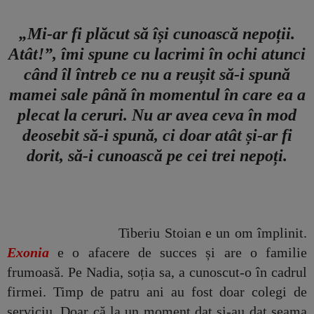
„Mi-ar fi plăcut să își cunoască nepoții.
Atât!”, îmi spune cu lacrimi în ochi atunci
când îl întreb ce nu a reușit să-i spună
mamei sale până în momentul în care ea a
plecat la ceruri. Nu ar avea ceva în mod
deosebit să-i spună, ci doar atât și-ar fi
dorit, să-i cunoască pe cei trei nepoți.
Tiberiu Stoian e un om împlinit.
Exonia
e o afacere de succes și are o familie
frumoasă. Pe Nadia, soția sa, a cunoscut-o în cadrul
firmei. Timp de patru ani au fost doar colegi de
serviciu. Doar că la un moment dat și-au dat seama