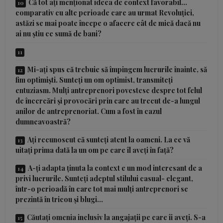
Că tot ați menționat ideea de context favorabil…
comparativ cu alte perioade care au urmat Revoluției,
astăzi se mai poate începe o afacere cât de mică dacă nu
ai nu știu ce sumă de bani?
Mi-ați spus că trebuie să împingem lucrurile înainte, să
fim optimiști. Sunteți un om optimist, transmiteți
entuziasm. Mulți antreprenori povestesc despre tot felul
de încercări și provocări prin care au trecut de-a lungul
anilor de antreprenoriat. Cum a fost în cazul
dumneavoastră?
Ați recunoscut că sunteți atent la oameni. La ce vă
uitați prima dată la un om pe care îl aveți în față?
A-ți adapta ținuta la context e un mod interesant de a
privi lucrurile. Sunteți adeptul stilului casual- elegant,
într-o perioadă în care tot mai mulți antreprenori se
prezintă în tricou și blugi…
Căutați omenia inclusiv la angajații pe care îi aveți. S-a