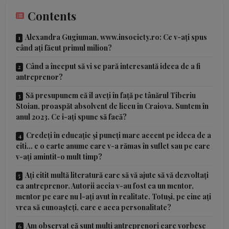
Contents
Alexandra Gugiuman, www.insociety.ro: Ce v-ați spus
când ați făcut primul milion?
Când a început să vi se pară interesantă ideea de a fi
antreprenor?
Să presupunem că îl aveți în față pe tânărul Tiberiu
Stoian, proaspăt absolvent de liceu în Craiova. Suntem în
anul 2023. Ce i-ați spune să facă?
Credeți în educație și puneți mare accent pe ideea de a
citi… e o carte anume care v-a rămas în suflet sau pe care
v-ați amintit-o mult timp?
Ați citit multă literatură care să vă ajute să vă dezvoltați
ca antreprenor. Autorii aceia v-au fost ca un mentor,
mentor pe care nu l-ați avut în realitate. Totuși, pe cine ați
vrea să cunoașteți, care e acea personalitate?
Am observat că sunt mulți antreprenori care vorbesc