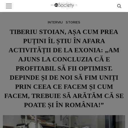
INTERVIU
STORIES
TIBERIU STOIAN, AȘA CUM PREA
PUȚINI ÎL ȘTIU ÎN AFARA
ACTIVITĂȚII DE LA EXONIA: „AM
AJUNS LA CONCLUZIA CĂ E
PROFITABIL SĂ FII OPTIMIST.
DEPINDE ȘI DE NOI SĂ FIM UNIȚI
PRIN CEEA CE FACEM ȘI CUM
FACEM, TREBUIE SĂ ARĂTĂM CĂ SE
POATE ȘI ÎN ROMÂNIA!”