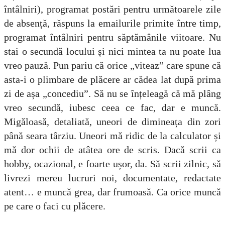
întâlniri), programat postări pentru următoarele zile
de absență, răspuns la emailurile primite între timp,
programat întâlniri pentru săptămânile viitoare. Nu
stai o secundă locului și nici mintea ta nu poate lua
vreo pauză.
Pun pariu că orice „viteaz” care spune că
asta-i o plimbare de plăcere ar cădea lat după prima
zi de așa „concediu”. Să nu se înțeleagă că mă plâng
vreo secundă, iubesc ceea ce fac, dar e muncă.
Migăloasă, detaliată, uneori de dimineața din zori
până seara târziu. Uneori mă ridic de la calculator și
mă dor ochii de atâtea ore de scris. Dacă scrii ca
hobby, ocazional, e foarte ușor, da. Să scrii zilnic, să
livrezi mereu lucruri noi, documentate, redactate
atent… e muncă grea, dar frumoasă. Ca orice muncă
pe care o faci cu plăcere.