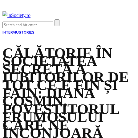
INTERVIU
STORIES
CĂLĂTORIE ÎN
SOCIETATEA
SECRETĂ A
IUBITORILOR DE
TOT CE E FIN ȘI
FAIN: DIANA
COSMIN,
POVESTITORUL
FRUMOSULUI
CARE NE
ÎNCONJOARĂ