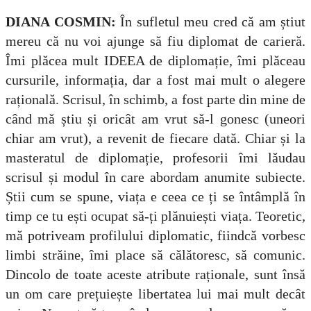
DIANA COSMIN:
În sufletul meu cred că am știut
mereu că nu voi ajunge să fiu diplomat de carieră.
Îmi plăcea mult IDEEA de diplomație, îmi plăceau
cursurile, informația, dar a fost mai mult o alegere
rațională. Scrisul, în schimb, a fost parte din mine de
când mă știu și oricât am vrut să-l gonesc (uneori
chiar am vrut), a revenit de fiecare dată. Chiar și la
masteratul de diplomație, profesorii îmi lăudau
scrisul și modul în care abordam anumite subiecte.
Știi cum se spune, viața e ceea ce ți se întâmplă în
timp ce tu ești ocupat să-ți plănuiești viața.
Teoretic,
mă potriveam profilului diplomatic, fiindcă vorbesc
limbi străine, îmi place să călătoresc, să comunic.
Dincolo de toate aceste atribute raționale, sunt însă
un om care prețuiește libertatea lui mai mult decât