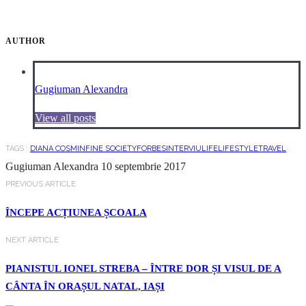
AUTHOR
Gugiuman Alexandra
View all posts
TAGS :
DIANA COSMIN
FINE SOCIETY
FORBES
INTERVIU
LIFE
LIFESTYLE
TRAVEL
Gugiuman Alexandra
10 septembrie 2017
PREVIOUS ARTICLE
ÎNCEPE ACȚIUNEA ȘCOALA
NEXT ARTICLE
PIANISTUL IONEL STREBA – ÎNTRE DOR ȘI VISUL DE A
CÂNTA ÎN ORAȘUL NATAL, IAȘI