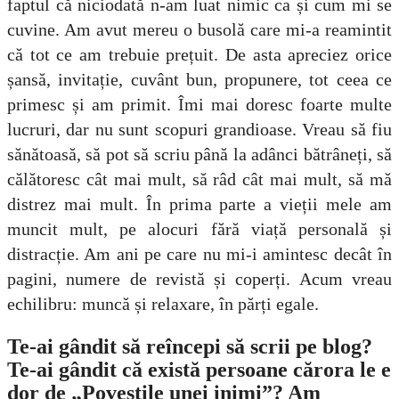
faptul că niciodată n-am luat nimic ca și cum mi se
cuvine. Am avut mereu o busolă care mi-a reamintit
că tot ce am trebuie prețuit. De asta apreciez orice
șansă, invitație, cuvânt bun, propunere, tot ceea ce
primesc și am primit. Îmi mai doresc foarte multe
lucruri, dar nu sunt scopuri grandioase. Vreau să fiu
sănătoasă, să pot să scriu până la adânci bătrâneți, să
călătoresc cât mai mult, să râd cât mai mult, să mă
distrez mai mult. În prima parte a vieții mele am
muncit mult, pe alocuri fără viață personală și
distracție. Am ani pe care nu mi-i amintesc decât în
pagini, numere de revistă și coperți. Acum vreau
echilibru: muncă și relaxare, în părți egale.
Te-ai gândit să reîncepi să scrii pe blog?
Te-ai gândit că există persoane cărora le e
dor de „Poveștile unei inimi”? Am