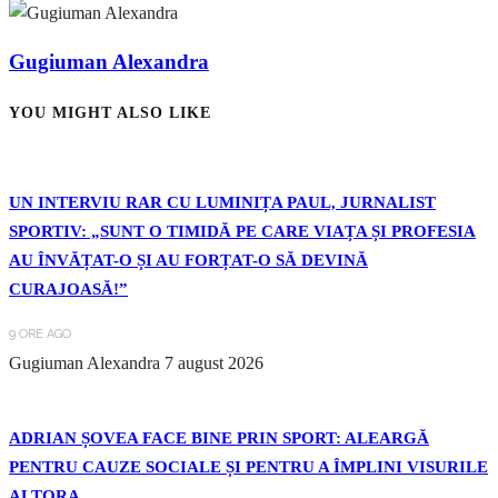
Gugiuman Alexandra
YOU MIGHT ALSO LIKE
UN INTERVIU RAR CU LUMINIȚA PAUL, JURNALIST
SPORTIV: „SUNT O TIMIDĂ PE CARE VIAȚA ȘI PROFESIA
AU ÎNVĂȚAT-O ȘI AU FORȚAT-O SĂ DEVINĂ
CURAJOASĂ!”
9 ORE AGO
Gugiuman Alexandra
7 august 2026
ADRIAN ȘOVEA FACE BINE PRIN SPORT: ALEARGĂ
PENTRU CAUZE SOCIALE ȘI PENTRU A ÎMPLINI VISURILE
ALTORA