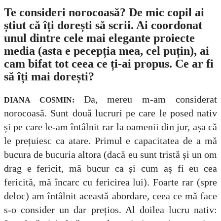
Te consideri norocoasă? De mic copil ai
știut că îți dorești să scrii. Ai coordonat
unul dintre cele mai elegante proiecte
media (asta e pecepția mea, cel puțin), ai
cam bifat tot ceea ce ți-ai propus. Ce ar fi
să îți mai dorești?
Da, mereu m-am considerat
DIANA COSMIN:
norocoasă. Sunt două lucruri pe care le posed nativ
și pe care le-am întâlnit rar la oamenii din jur, așa că
le prețuiesc ca atare. Primul e capacitatea de a mă
bucura de bucuria altora (dacă eu sunt tristă și un om
drag e fericit, mă bucur ca și cum aș fi eu cea
fericită, mă încarc cu fericirea lui). Foarte rar (spre
deloc) am întâlnit această abordare, ceea ce mă face
s-o consider un dar prețios. Al doilea lucru nativ: