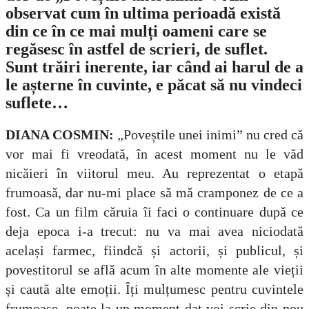
observat cum în ultima perioadă există
din ce în ce mai mulți oameni care se
regăsesc în astfel de scrieri, de suflet.
Sunt trăiri inerente, iar când ai harul de a
le așterne în cuvinte, e păcat să nu vindeci
suflete…
DIANA COSMIN:
„Poveștile unei inimi” nu cred că
vor mai fi vreodată, în acest moment nu le văd
nicăieri în viitorul meu. Au reprezentat o etapă
frumoasă, dar nu-mi place să mă cramponez de ce a
fost. Ca un film căruia îi faci o continuare după ce
deja epoca i-a trecut: nu va mai avea niciodată
același farmec, fiindcă și actorii, și publicul, și
povestitorul se află acum în alte momente ale vieții
și caută alte emoții. Îți mulțumesc pentru cuvintele
frumoase, poate la un moment dat voi scrie din nou