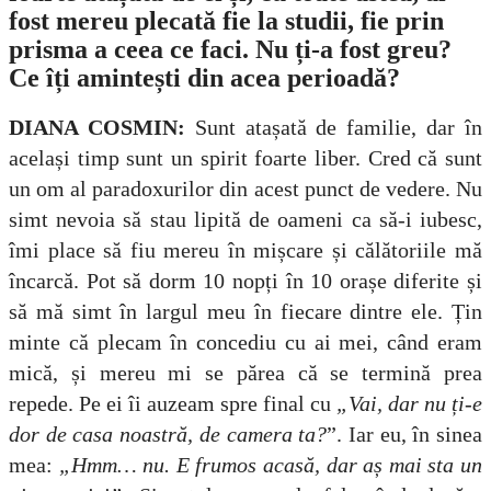
fost mereu plecată fie la studii, fie prin
prisma a ceea ce faci. Nu ți-a fost greu?
Ce îți amintești din acea perioadă?
DIANA COSMIN:
Sunt atașată de familie, dar în
același timp sunt un spirit foarte liber. Cred că sunt
un om al paradoxurilor din acest punct de vedere. Nu
simt nevoia să stau lipită de oameni ca să-i iubesc,
îmi place să fiu mereu în mișcare și călătoriile mă
încarcă. Pot să dorm 10 nopți în 10 orașe diferite și
să mă simt în largul meu în fiecare dintre ele. Țin
minte că plecam în concediu cu ai mei, când eram
mică, și mereu mi se părea că se termină prea
repede. Pe ei îi auzeam spre final cu
„Vai, dar nu ți-e
dor de casa noastră, de camera ta?
”. Iar eu, în sinea
mea:
„Hmm… nu. E frumos acasă, dar aș mai sta un