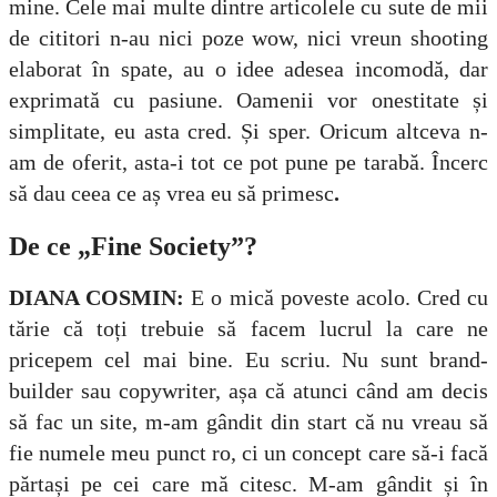
mine. Cele mai multe dintre articolele cu sute de mii
de cititori n-au nici poze wow, nici vreun shooting
elaborat în spate, au o idee adesea incomodă, dar
exprimată cu pasiune. Oamenii vor onestitate și
simplitate, eu asta cred. Și sper. Oricum altceva n-
am de oferit, asta-i tot ce pot pune pe tarabă. Încerc
să dau ceea ce aș vrea eu să primesc
.
De ce „Fine Society”?
DIANA COSMIN:
E o mică poveste acolo. Cred cu
tărie că toți trebuie să facem lucrul la care ne
pricepem cel mai bine. Eu scriu. Nu sunt brand-
builder sau copywriter, așa că atunci când am decis
să fac un site, m-am gândit din start că nu vreau să
fie numele meu punct ro, ci un concept care să-i facă
părtași pe cei care mă citesc. M-am gândit și în