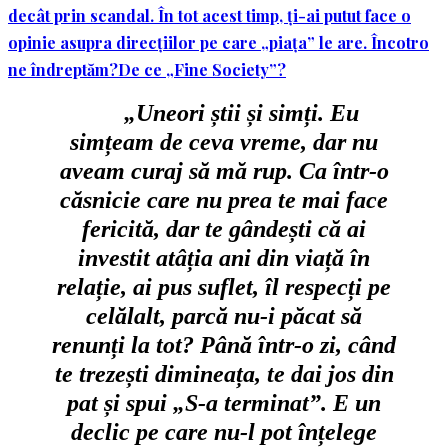
decât prin scandal. În tot acest timp, ți-ai putut face o
opinie asupra direcțiilor pe care „piața” le are. Încotro
ne îndreptăm?
De ce „Fine Society”?
„Uneori știi și simți. Eu
simțeam de ceva vreme, dar nu
aveam curaj să mă rup. Ca într-o
căsnicie care nu prea te mai face
fericită, dar te gândești că ai
investit atâția ani din viață în
relație, ai pus suflet, îl respecți pe
celălalt, parcă nu-i păcat să
renunți la tot? Până într-o zi, când
te trezești dimineața, te dai jos din
pat și spui „S-a terminat”. E un
declic pe care nu-l pot înțelege