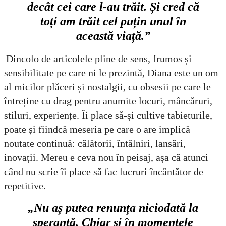
decât cei care l-au trăit. Și cred că
toți am trăit cel puțin unul în
această viață.”
Dincolo de articolele pline de sens, frumos și
sensibilitate pe care ni le prezintă, Diana este un om
al micilor plăceri și nostalgii, cu obsesii pe care le
întreține cu drag pentru anumite locuri, mâncăruri,
stiluri, experiențe. Îi place să-și cultive tabieturile,
poate și fiindcă meseria pe care o are implică
noutate continuă: călătorii, întâlniri, lansări,
inovații. Mereu e ceva nou în peisaj, așa că atunci
când nu scrie îi place să fac lucruri încântător de
repetitive.
„Nu aș putea renunța niciodată la
speranță. Chiar și în momentele