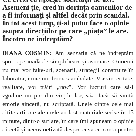
Asemeni ție, cred în dorința oamenilor de
a fi informați și altfel decât prin scandal.
În tot acest timp, ți-ai putut face o opinie
asupra direcțiilor pe care „piața” le are.
Încotro ne îndreptăm?
DIANA COSMIN:
Am senzația că ne îndreptăm
spre o perioadă de simplificare și asumare. Oamenii
nu mai vor fake-uri, scenarii, strategii construite în
laborator, minciuni frumos ambalate. Vor sinceritate,
realitate, vor trăiri „raw”. Vor lucruri care să-i
zguduie un pic din viețile lor, să-i facă să simtă
emoție sinceră, nu scriptată. Unele dintre cele mai
citite articole ale mele au fost materiale scrise în 15
minute, dintr-o suflare, în care îmi spuneam o opinie
directă și necosmetizată despre ceva ce conta pentru