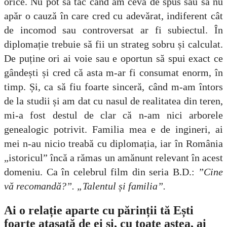
orice. Nu pot să tac când am ceva de spus sau să nu
apăr o cauză în care cred cu adevărat, indiferent cât
de incomod sau controversat ar fi subiectul. În
diplomație trebuie să fii un strateg sobru și calculat.
De puține ori ai voie sau e oportun să spui exact ce
gândești și cred că asta m-ar fi consumat enorm, în
timp.
Și, ca să fiu foarte sinceră, când m-am întors
de la studii și am dat cu nasul de realitatea din teren,
mi-a fost destul de clar că n-am nici arborele
genealogic potrivit. Familia mea e de ingineri, ai
mei n-au nicio treabă cu diplomația, iar în România
„istoricul” încă a rămas un amănunt relevant în acest
domeniu. Ca în celebrul film din seria B.D.:
”Cine
vă recomandă?”. „Talentul și familia”.
Ai o relație aparte cu părinții tă Ești
foarte atașată de ei și, cu toate astea, ai