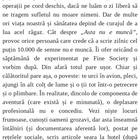
operații pe cord deschis, dacă ne luăm o zi liberă să
ne tragem sufletul nu moare nimeni. Dar de multe
ori viața noastră și sănătatea depind de curajul de a
lua acel răgaz.
Cât despre
„Asta nu e muncă”
,
provoc orice persoană care crede că a scrie zilnic cel
puțin 10.000 de semne nu e muncă. Îi ofer oricând o
săptămână de experimentat pe Fine Society și
vorbim după. Din afară totul pare ușor. Chiar și
călătoritul pare așa, o poveste: te urci în avion, pleci,
ajungi în alt colț de lume și o ții tot într-o petrecere
și o plimbare. În realitate, dincolo de componenta de
aventură (care există și e minunată), o deplasare
profesională nu e concediu. Vezi niște locuri
frumoase, cunoști oameni grozavi, dar asta înseamnă
întâlniri (și documentarea aferentă lor), postat pe
rețelele sociale, scris articole seara la hotel (după