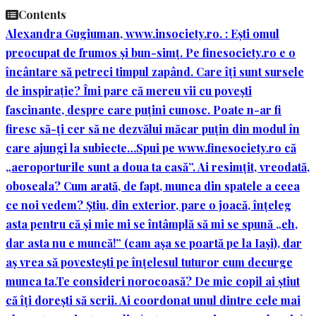
Contents
Alexandra Gugiuman, www.insociety.ro. : Ești omul
preocupat de frumos și bun-simț. Pe finesociety.ro e o
încântare să petreci timpul zapând. Care îți sunt sursele
de inspirație? Îmi pare că mereu vii cu povești
fascinante, despre care puțini cunosc. Poate n-ar fi
firesc să-ți cer să ne dezvălui măcar puțin din modul în
care ajungi la subiecte…
Spui pe www.finesociety.ro că
„aeroporturile sunt a doua ta casă”. Ai resimțit, vreodată,
oboseala? Cum arată, de fapt, munca din spatele a ceea
ce noi vedem? Știu, din exterior, pare o joacă, înțeleg
asta pentru că și mie mi se întâmplă să mi se spună „eh,
dar asta nu e muncă!” (cam așa se poartă pe la Iași), dar
aș vrea să povestești pe înțelesul tuturor cum decurge
munca ta.
Te consideri norocoasă? De mic copil ai știut
că îți dorești să scrii. Ai coordonat unul dintre cele mai