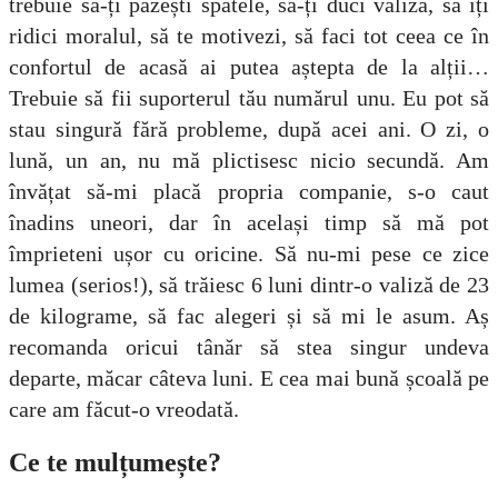
trebuie să-ți păzești spatele, să-ți duci valiza, să îți
ridici moralul, să te motivezi, să faci tot ceea ce în
confortul de acasă ai putea aștepta de la alții…
Trebuie să fii suporterul tău numărul unu.
Eu pot să
stau singură fără probleme, după acei ani. O zi, o
lună, un an, nu mă plictisesc nicio secundă. Am
învățat să-mi placă propria companie, s-o caut
înadins uneori, dar în același timp să mă pot
împrieteni ușor cu oricine. Să nu-mi pese ce zice
lumea (serios!), să trăiesc 6 luni dintr-o valiză de 23
de kilograme, să fac alegeri și să mi le asum. Aș
recomanda oricui tânăr să stea singur undeva
departe, măcar câteva luni. E cea mai bună școală pe
care am făcut-o vreodată.
Ce te mulțumește?