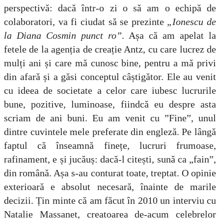
perspectivă: dacă într-o zi o să am o echipă de
colaboratori, va fi ciudat să se prezinte
„Ionescu de
la Diana Cosmin punct ro”
.
Așa că am apelat la
fetele de la agenția de creație Antz, cu care lucrez de
mulți ani și care mă cunosc bine, pentru a mă privi
din afară și a găsi conceptul câștigător. Ele au venit
cu ideea de societate a celor care iubesc lucrurile
bune, pozitive, luminoase, fiindcă eu despre asta
scriam de ani buni. Eu am venit cu ”Fine”, unul
dintre cuvintele mele preferate din engleză. Pe lângă
faptul că înseamnă finețe, lucruri frumoase,
rafinament, e și jucăuș: dacă-l citești, sună ca „fain”,
din română. Așa s-au conturat toate, treptat.
O opinie
exterioară e absolut necesară, înainte de marile
decizii. Țin minte că am făcut în 2010 un interviu cu
Natalie Massanet, creatoarea de-acum celebrelor