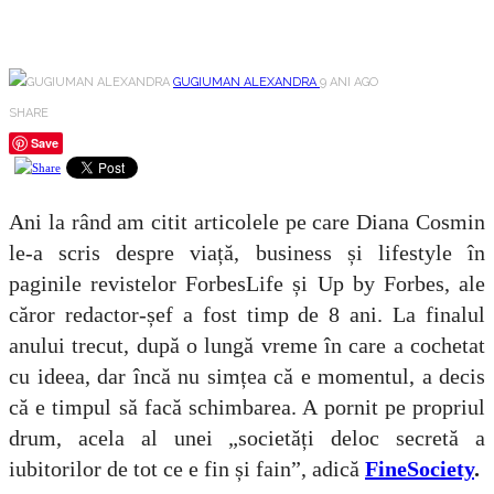
GUGIUMAN ALEXANDRA
9 ANI AGO
SHARE
Save
Ani la rând am citit articolele pe care Diana Cosmin
le-a scris despre viață, business și lifestyle în
paginile revistelor ForbesLife și Up by Forbes, ale
căror redactor-șef a fost timp de 8 ani. La finalul
anului trecut, după o lungă vreme în care a cochetat
cu ideea, dar încă nu simțea că e momentul, a decis
că e timpul să facă schimbarea. A pornit pe propriul
drum, acela al unei „societăți deloc secretă a
iubitorilor de tot ce e fin și fain”, adică
FineSociety
.