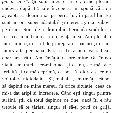
pic pe-aici”.
Și soțul meu e la fel, când plecăm
undeva, după 4-5 zile începe să-mi spună că abia
așteaptă să doarmă iar pe perna lui, în patul lui. Eu
sunt un om super-adaptabil și mereu aș mai zăbovi
pe drum. Sunt de-a drumului.
Perioada studiilor a
fost cea mai frumoasă din viața mea. Am plecat o
fată timidă și destul de protejată de părinți și m-am
întors altă persoană. Fără să fi făcut ceva radical,
doar am trăit. Am învățat despre mine cât într-o
viață, am înțeles ce-mi place și ce nu, ce mă face
fericită și ce mă deprimă, ce pot să tolerez și ce nu
voi tolera niciodată… Și, mai ales, am învățat că pot
să depind de mine mereu, în orice situație, ceea ce
mi-a dat aripi și încredere. Când ești singur printre
străini, știi că totul depinde de tine: dacă îți e rău
trebuie să te târăști singur și să-ți porți de grijă,