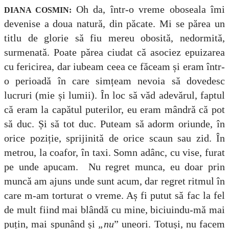
Oh da, într-o vreme oboseala îmi
DIANA COSMIN:
devenise a doua natură, din păcate. Mi se părea un
titlu de glorie să fiu mereu obosită, nedormită,
surmenată. Poate părea ciudat că asociez epuizarea
cu fericirea, dar iubeam ceea ce făceam și eram într-
o perioadă în care simțeam nevoia să dovedesc
lucruri (mie și lumii). În loc să văd adevărul, faptul
că eram la capătul puterilor, eu eram mândră că pot
să duc. Și să tot duc. Puteam să adorm oriunde, în
orice poziție, sprijinită de orice scaun sau zid. În
metrou, la coafor, în taxi. Somn adânc, cu vise, furat
pe unde apucam.
Nu regret munca, eu doar prin
muncă am ajuns unde sunt acum, dar regret ritmul în
care m-am torturat o vreme. Aș fi putut să fac la fel
de mult fiind mai blândă cu mine, biciuindu-mă mai
puțin, mai spunând și
„nu
” uneori. Totuși, nu facem