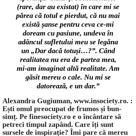
(rare, dar au existat) în care mi se
părea că totul e pierdut, că nu mai
există șanse pentru ceva ce-mi
doream cu pasiune, undeva în
adâncul sufletului meu se legăna
un „Dar dacă totuși…?”. Când
realitatea nu era de partea mea,
mi-am imaginat altă realitate. Am
găsit mereu o cale. Nu mi se
datorează, e un dar.”
Alexandra Gugiuman, www.insociety.ro. :
Ești omul preocupat de frumos și bun-
simț. Pe finesociety.ro e o încântare să
petreci timpul zapând. Care îți sunt
sursele de inspirație? Îmi pare că mereu