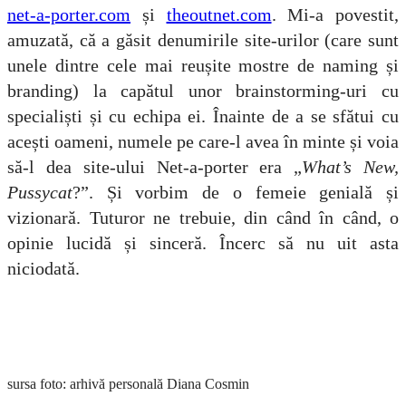
net-a-porter.com
și
theoutnet.com
. Mi-a povestit,
amuzată, că a găsit denumirile site-urilor (care sunt
unele dintre cele mai reușite mostre de naming și
branding) la capătul unor brainstorming-uri cu
specialiști și cu echipa ei. Înainte de a se sfătui cu
acești oameni, numele pe care-l avea în minte și voia
să-l dea site-ului Net-a-porter era „
What
’s New,
Pussycat
?”. Și vorbim de o femeie genială și
vizionară. Tuturor ne trebuie, din când în când, o
opinie lucidă și sinceră. Încerc să nu uit asta
niciodată.
sursa foto: arhivă personală Diana Cosmin