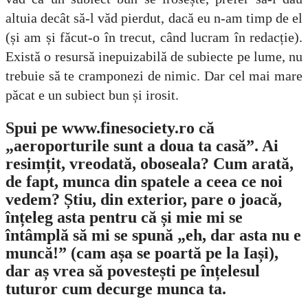
altuia decât să-l văd pierdut, dacă eu n-am timp de el
(și am și făcut-o în trecut, când lucram în redacție).
Există o resursă inepuizabilă de subiecte pe lume, nu
trebuie să te cramponezi de nimic. Dar cel mai mare
păcat e un subiect bun și irosit.
Spui pe www.finesociety.ro că
„aeroporturile sunt a doua ta casă”. Ai
resimțit, vreodată, oboseala? Cum arată,
de fapt, munca din spatele a ceea ce noi
vedem? Știu, din exterior, pare o joacă,
înțeleg asta pentru că și mie mi se
întâmplă să mi se spună „eh, dar asta nu e
muncă!” (cam așa se poartă pe la Iași),
dar aș vrea să povestești pe înțelesul
tuturor cum decurge munca ta.