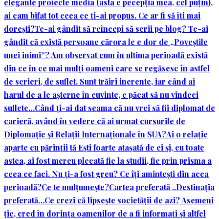
elegante proiecte media (asta e pecepția mea, cel puțin),
ai cam bifat tot ceea ce ți-ai propus. Ce ar fi să îți mai
dorești?
Te-ai gândit să reîncepi să scrii pe blog? Te-ai
gândit că există persoane cărora le e dor de „Poveștile
unei inimi”? Am observat cum în ultima perioadă există
din ce în ce mai mulți oameni care se regăsesc în astfel
de scrieri, de suflet. Sunt trăiri inerente, iar când ai
harul de a le așterne în cuvinte, e păcat să nu vindeci
suflete…
Când ți-ai dat seama că nu vrei să fii diplomat de
carieră, având în vedere că ai urmat cursurile de
Diplomație și Relații Internaționale în SUA?
Ai o relație
aparte cu părinții tă Ești foarte atașată de ei și, cu toate
astea, ai fost mereu plecată fie la studii, fie prin prisma a
ceea ce faci. Nu ți-a fost greu? Ce îți amintești din acea
perioadă?
Ce te mulțumește?
Cartea preferată ..
Destinația
preferată…
Ce crezi că lipsește societății de azi? Asemeni
ție, cred în dorința oamenilor de a fi informați și altfel