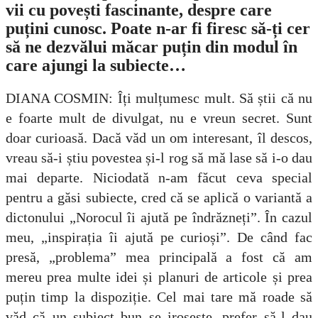
vii cu povești fascinante, despre care
puțini cunosc. Poate n-ar fi firesc să-ți cer
să ne dezvălui măcar puțin din modul în
care ajungi la subiecte…
DIANA COSMIN: Îți mulțumesc mult. Să știi că nu
e foarte mult de divulgat, nu e vreun secret. Sunt
doar curioasă. Dacă văd un om interesant, îl descos,
vreau să-i știu povestea și-l rog să mă lase să i-o dau
mai departe. Niciodată n-am făcut ceva special
pentru a găsi subiecte, cred că se aplică o variantă a
dictonului „Norocul îi ajută pe îndrăzneți”. În cazul
meu, „inspirația îi ajută pe curioși”. De când fac
presă, „problema” mea principală a fost că am
mereu prea multe idei și planuri de articole și prea
puțin timp la dispoziție. Cel mai tare mă roade să
văd că un subiect bun se irosește, prefer să-l dau