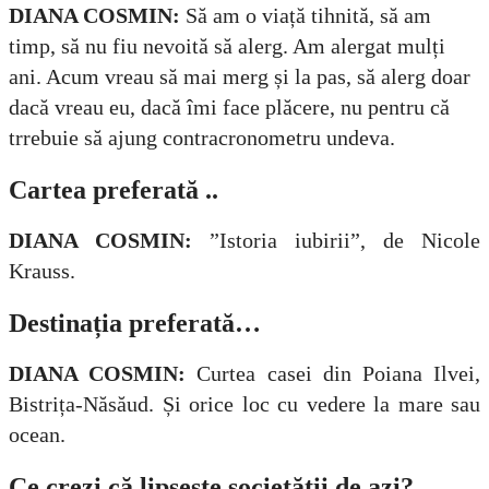
DIANA COSMIN:
Să am o viață tihnită, să am
timp, să nu fiu nevoită să alerg. Am alergat mulți
ani. Acum vreau să mai merg și la pas, să alerg doar
dacă vreau eu, dacă îmi face plăcere, nu pentru că
trrebuie să ajung contracronometru undeva.
Cartea preferată ..
DIANA COSMIN:
”Istoria iubirii”, de Nicole
Krauss.
Destinația preferată…
DIANA COSMIN:
Curtea casei din Poiana Ilvei,
Bistrița-Năsăud. Și orice loc cu vedere la mare sau
ocean.
Ce crezi că lipsește societății de azi?