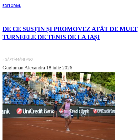
EDITORIAL
DE CE SUSȚIN ȘI PROMOVEZ ATÂT DE MULT
TURNEELE DE TENIS DE LA IAȘI
3 SĂPTĂMÂNI AGO
Gugiuman Alexandra
18 iulie 2026