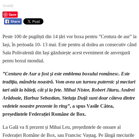
SHARE
Save
Peste 100 de pugiliști din 14 țări vor boxa pentru ”Centura de aur” la
Iași, în perioada 10- 13 mai. Este pentru al doilea an consecutiv când
Sala Polivalentă din Iași găzduiește acest eveniment de anvergură
penru boxul mondial.
”Centura de Aur a fost şi este emblema boxului românesc. Este
tradiţia, mândria noastră. Vom avea un turneu puternic şi meciuri
tari atât la băieţi, cât şi la fete. Mihai Nistor, Robert Jitaru, Andrei
Arădoaie, Harbuz Sebastian, Steluţa Duţă sunt doar câteva dintre
vedetele noastre prezente în ring”
,
a spus Vasile Câtea,
președintele Federației Române de Box.
La Gală va fi prezent și Mihai Leu, președintele de onoare al
Federației Române de Box, sau Francisc Vaștag. Pe lângă meciurile