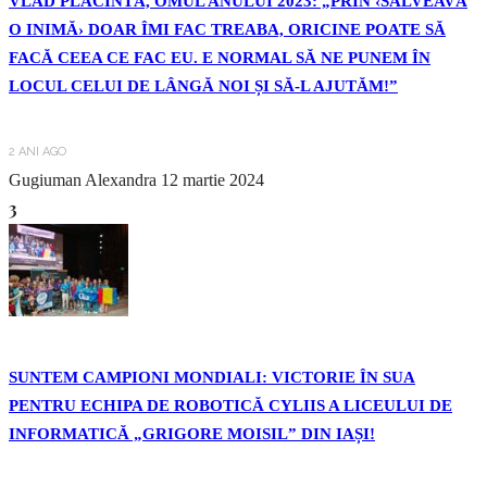
VLAD PLĂCINTĂ, OMUL ANULUI 2023: „PRIN ‹SALVEAVĂ
O INIMĂ› DOAR ÎMI FAC TREABA, ORICINE POATE SĂ
FACĂ CEEA CE FAC EU. E NORMAL SĂ NE PUNEM ÎN
LOCUL CELUI DE LÂNGĂ NOI ȘI SĂ-L AJUTĂM!”
2 ANI AGO
Gugiuman Alexandra
12 martie 2024
3
SUNTEM CAMPIONI MONDIALI: VICTORIE ÎN SUA
PENTRU ECHIPA DE ROBOTICĂ CYLIIS A LICEULUI DE
INFORMATICĂ „GRIGORE MOISIL” DIN IAȘI!