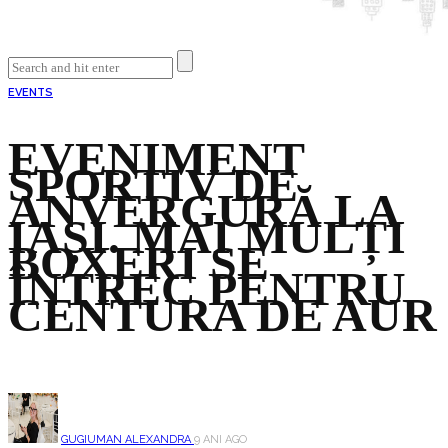
EVENTS
EVENIMENT
SPORTIV DE
ANVERGURĂ LA
IAȘI. MAI MULȚI
BOXERI SE
ÎNTREC PENTRU
CENTURA DE AUR
GUGIUMAN ALEXANDRA
9 ANI AGO