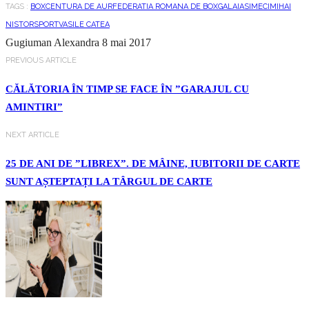
TAGS :
BOX
CENTURA DE AUR
FEDERATIA ROMANA DE BOX
GALA
IASI
MECI
MIHAI
NISTOR
SPORT
VASILE CATEA
Gugiuman Alexandra
8 mai 2017
PREVIOUS ARTICLE
CĂLĂTORIA ÎN TIMP SE FACE ÎN ”GARAJUL CU
AMINTIRI”
NEXT ARTICLE
25 DE ANI DE ”LIBREX”. DE MÂINE, IUBITORII DE CARTE
SUNT AȘTEPTAȚI LA TÂRGUL DE CARTE