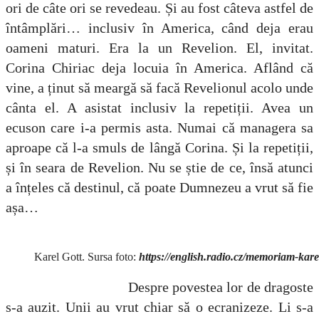
ori de câte ori se revedeau. Și au fost câteva astfel de
întâmplări… inclusiv în America, când deja erau
oameni maturi. Era la un Revelion. El, invitat.
Corina Chiriac deja locuia în America. Aflând că
vine, a ținut să meargă să facă Revelionul acolo unde
cânta el. A asistat inclusiv la repetiții. Avea un
ecuson care i-a permis asta. Numai că managera sa
aproape că l-a smuls de lângă Corina. Și la repetiții,
și în seara de Revelion. Nu se știe de ce, însă atunci
a înțeles că destinul, că poate Dumnezeu a vrut să fie
așa…
Karel Gott. Sursa foto:
https://english.radio.cz/memoriam-kar
Despre povestea lor de dragoste
s-a auzit. Unii au vrut chiar să o ecranizeze. Li s-a