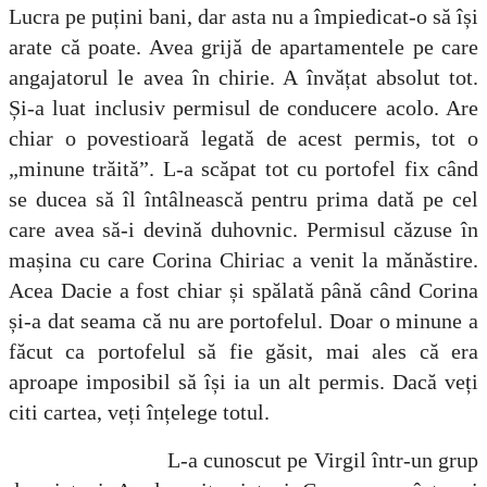
Lucra pe puțini bani, dar asta nu a împiedicat-o să își
arate că poate. Avea grijă de apartamentele pe care
angajatorul le avea în chirie. A învățat absolut tot.
Și-a luat inclusiv permisul de conducere acolo. Are
chiar o povestioară legată de acest permis, tot o
„minune trăită”. L-a scăpat tot cu portofel fix când
se ducea să îl întâlnească pentru prima dată pe cel
care avea să-i devină duhovnic. Permisul căzuse în
mașina cu care Corina Chiriac a venit la mănăstire.
Acea Dacie a fost chiar și spălată până când Corina
și-a dat seama că nu are portofelul. Doar o minune a
făcut ca portofelul să fie găsit, mai ales că era
aproape imposibil să își ia un alt permis. Dacă veți
citi cartea, veți înțelege totul.
L-a cunoscut pe Virgil într-un grup