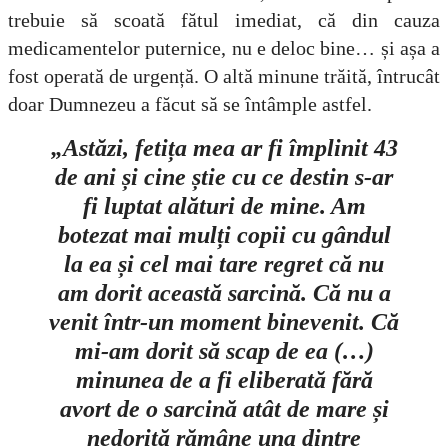
trebuie să scoată fătul imediat, că din cauza
medicamentelor puternice, nu e deloc bine… și așa a
fost operată de urgență. O altă minune trăită, întrucât
doar Dumnezeu a făcut să se întâmple astfel.
„Astăzi, fetița mea ar fi împlinit 43
de ani și cine știe cu ce destin s-ar
fi luptat alături de mine. Am
botezat mai mulți copii cu gândul
la ea și cel mai tare regret că nu
am dorit această sarcină. Că nu a
venit într-un moment binevenit. Că
mi-am dorit să scap de ea (…)
minunea de a fi eliberată fără
avort de o sarcină atât de mare și
nedorită rămâne una dintre