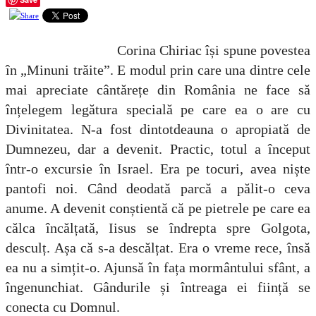
Corina Chiriac își spune povestea
în „Minuni trăite”. E modul prin care una dintre cele
mai apreciate cântărețe din România ne face să
înțelegem legătura specială pe care ea o are cu
Divinitatea. N-a fost dintotdeauna o apropiată de
Dumnezeu, dar a devenit. Practic, totul a început
într-o excursie în Israel. Era pe tocuri, avea niște
pantofi noi. Când deodată parcă a pălit-o ceva
anume. A devenit conștientă că pe pietrele pe care ea
călca încălțată, Iisus se îndrepta spre Golgota,
desculț. Așa că s-a descălțat. Era o vreme rece, însă
ea nu a simțit-o. Ajunsă în fața mormântului sfânt, a
îngenunchiat. Gândurile și întreaga ei ființă se
conecta cu Domnul.