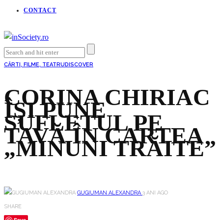
CONTACT
CĂRTI, FILME, TEATRU
DISCOVER
CORINA CHIRIAC
ÎȘI PUNE
SUFLETUL PE
TAVĂ ÎN CARTEA
„MINUNI TRĂITE”
GUGIUMAN ALEXANDRA
3 ANI AGO
SHARE
Save