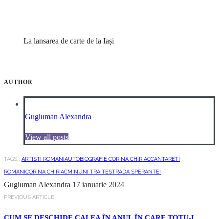
La lansarea de carte de la Iași
AUTHOR
Gugiuman Alexandra
View all posts
TAGS :
ARTISTI ROMANI
AUTOBIOGRAFIE CORINA CHIRIAC
CANTARETI
ROMANI
CORINA CHIRIAC
MINUNI TRAITE
STRADA SPERANTEI
Gugiuman Alexandra
17 ianuarie 2024
PREVIOUS ARTICLE
CUM SE DESCHIDE CALEA ÎN ANUL ÎN CARE TOTU-I