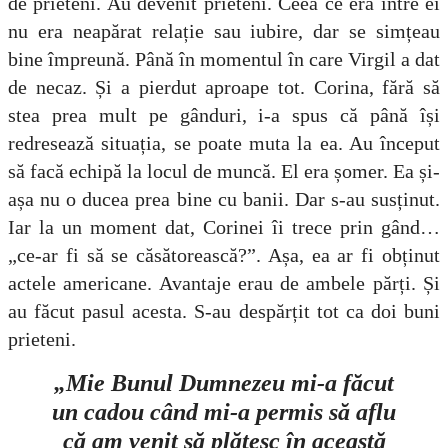
de prieteni. Au devenit prieteni. Ceea ce era între ei
nu era neapărat relație sau iubire, dar se simțeau
bine împreună. Până în momentul în care Virgil a dat
de necaz. Și a pierdut aproape tot. Corina, fără să
stea prea mult pe gânduri, i-a spus că până își
redresează situația, se poate muta la ea. Au început
să facă echipă la locul de muncă. El era șomer. Ea și-
așa nu o ducea prea bine cu banii. Dar s-au susținut.
Iar la un moment dat, Corinei îi trece prin gând…
„ce-ar fi să se căsătorească?”. Așa, ea ar fi obținut
actele americane. Avantaje erau de ambele părți. Și
au făcut pasul acesta. S-au despărțit tot ca doi buni
prieteni.
„Mie Bunul Dumnezeu mi-a făcut
un cadou când mi-a permis să aflu
că am venit să plătesc în această