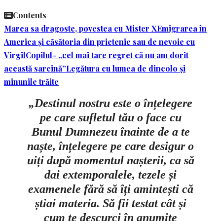
Contents
Marea sa dragoste, povestea cu Mister X
Emigrarea în
America și căsătoria din prietenie sau de nevoie cu
Virgil
Copilul- „cel mai tare regret că nu am dorit
această sarcină”
Legătura cu lumea de dincolo și
minunile trăite
„Destinul nostru este o înțelegere
pe care sufletul tău o face cu
Bunul Dumnezeu înainte de a te
naște, înțelegere pe care desigur o
uiți după momentul nașterii, ca să
dai extemporalele, tezele și
examenele fără să îți amintești că
știai materia. Să fii testat cât și
cum te descurci în anumite