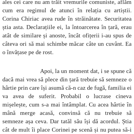
ales cei care nu am trăit vremurile comuniste, aflăm
cum era regimul de atunci în relația cu artiștii.
Corina Chiriac avea rude în străinătate. Securitatea
știa asta. Declarațiile ei, la întoarcerea în țară, erau
atât de similare și anoste, încât ofițerii i-au spus de
câteva ori să mai schimbe măcar câte un cuvânt. Ea
o învățase pe de rost.
Apoi, la un moment dat, i se spune că
dacă mai vrea să plece din țară trebuie să semneze o
hârtie prin care își asumă că-n caz de fugă, familia ei
va avea de suferit. Probabil o lucrase cineva
mișelește, cum s-a mai întâmplat. Cu acea hârtie în
mână merge acasă, convinsă că nu trebuie să
semneze așa ceva. Dar tatăl său își dă acordul. Știa
cât de mult îi place Corinei pe scenă și nu putea să-i