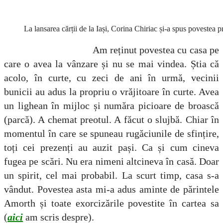
La lansarea cărții de la Iași, Corina Chiriac și-a spus povestea pri
Am reținut povestea cu casa pe
care o avea la vânzare și nu se mai vindea. Știa că
acolo, în curte, cu zeci de ani în urmă, vecinii
bunicii au adus la propriu o vrăjitoare în curte. Avea
un lighean în mijloc și număra picioare de broască
(parcă). A chemat preotul. A făcut o slujbă. Chiar în
momentul în care se spuneau rugăciunile de sfințire,
toți cei prezenți au auzit pași. Ca și cum cineva
fugea pe scări. Nu era nimeni altcineva în casă. Doar
un spirit, cel mai probabil. La scurt timp, casa s-a
vândut. Povestea asta mi-a adus aminte de părintele
Amorth și toate exorcizările povestite în cartea sa
(
aici
am scris despre).