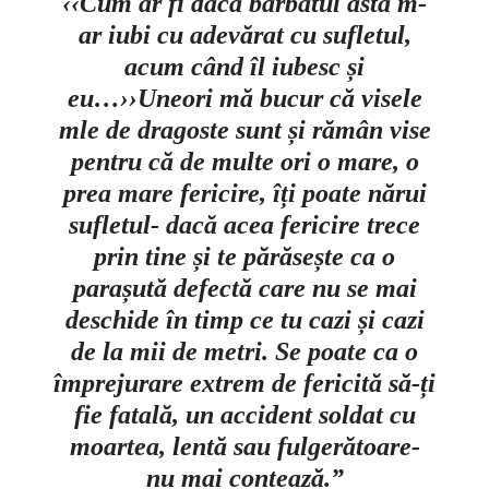
‹‹Cum ar fi dacă bărbatul ăsta m-
ar iubi cu adevărat cu sufletul,
acum când îl iubesc și
eu…››
Uneori mă bucur că visele
mle de dragoste sunt și rămân vise
pentru că de multe ori o mare, o
prea mare fericire, îți poate nărui
sufletul- dacă acea fericire trece
prin tine și te părăsește ca o
parașută defectă care nu se mai
deschide în timp ce tu cazi și cazi
de la mii de metri. Se poate ca o
împrejurare extrem de fericită să-ți
fie fatală, un accident soldat cu
moartea, lentă sau fulgerătoare-
nu mai contează.”