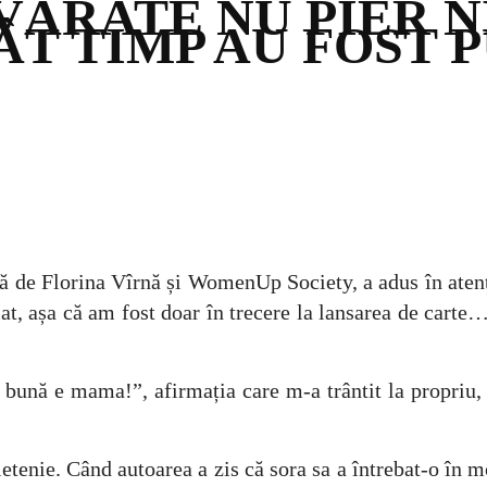
VĂRATE NU PIER N
ÂT TIMP AU FOST 
ă de Florina Vîrnă și WomenUp Society, a adus în atenți
, așa că am fost doar în trecere la lansarea de carte…
bună e mama!”, afirmația care m-a trântit la propriu
etenie. Când autoarea a zis că sora sa a întrebat-o în m