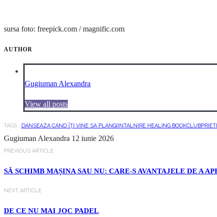
sursa foto: freepick.com / magnific.com
AUTHOR
Gugiuman Alexandra
View all posts
TAGS :
DANSEAZA CAND ÎȚI VINE SA PLANGI
INTALNIRE HEALING BOOKCLUB
PRIET
Gugiuman Alexandra
12 iunie 2026
PREVIOUS ARTICLE
SĂ SCHIMB MAȘINA SAU NU: CARE-S AVANTAJELE DE A AP
NEXT ARTICLE
DE CE NU MAI JOC PADEL