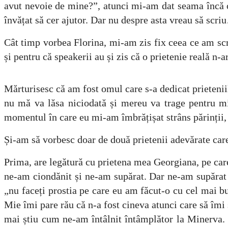
avut nevoie de mine?”, atunci mi-am dat seama încă o
învățat să cer ajutor. Dar nu despre asta vreau să scr
Cât timp vorbea Florina, mi-am zis fix ceea ce am scri
și pentru că speakerii au și zis că o prietenie reală n-
Mărturisesc că am fost omul care s-a dedicat prietenii
nu mă va lăsa niciodată și mereu va trage pentru min
momentul în care eu mi-am îmbrățișat strâns părinții, 
Și-am să vorbesc doar de două prietenii adevărate care
Prima, are legătură cu prietena mea Georgiana, pe care
ne-am ciondănit și ne-am supărat. Dar ne-am supărat 
„nu faceți prostia pe care eu am făcut-o cu cel mai bun
Mie îmi pare rău că n-a fost cineva atunci care să îmi 
mai știu cum ne-am întâlnit întâmplător la Minerva. 