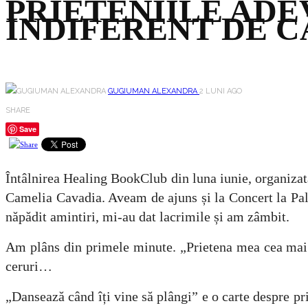
PRIETENIILE ADE
INDIFERENT DE C
GUGIUMAN ALEXANDRA
2 LUNI AGO
SHARE
Save
Întâlnirea Healing BookClub din luna iunie, organizat
Camelia Cavadia. Aveam de ajuns și la Concert la Palat
năpădit amintiri, mi-au dat lacrimile și am zâmbit.
Am plâns din primele minute. „Prietena mea cea mai 
ceruri…
„Dansează când îți vine să plângi” e o carte despre pri