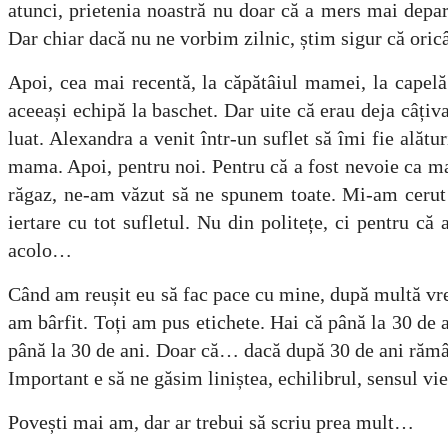
atunci, prietenia noastră nu doar că a mers mai depar
Dar chiar dacă nu ne vorbim zilnic, știm sigur că oric
Apoi, cea mai recentă, la căpătâiul mamei, la capel
aceeași echipă la baschet. Dar uite că erau deja câți
luat. Alexandra a venit într-un suflet să îmi fie al
mama. Apoi, pentru noi. Pentru că a fost nevoie ca ma
răgaz, ne-am văzut să ne spunem toate. Mi-am cerut 
iertare cu tot sufletul. Nu din politețe, ci pentru c
acolo…
Când am reușit eu să fac pace cu mine, după multă vrem
am bârfit. Toți am pus etichete. Hai că până la 30 de an
până la 30 de ani. Doar că… dacă după 30 de ani rămâi 
Important e să ne găsim liniștea, echilibrul, sensul vieț
Povești mai am, dar ar trebui să scriu prea mult…