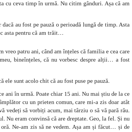
sta cu ceva timp în urmă. Nu citim gânduri. Așa că am
ar dacă au fost pe pauză o perioadă lungă de timp. Asta
Zic asta pentru că am trăit…
m vreo patru ani, când am înțeles că familia e cea care
 meu, bineînțeles, că nu vorbesc despre alții… a fost
că ele sunt acolo chit că au fost puse pe pauză.
e ani în urmă. Poate chiar 15 ani. Nu mai știu de la ce
âmplător cu un prieten comun, care mi-a zis doar atât
 vă vedeți să vorbiți acum, mai târziu o să vă pară rău.
ul. Nu eram convinsă că are dreptate. Geo, la fel. Și nu
 o oră. Ne-am zis să ne vedem. Așa am și făcut… și de