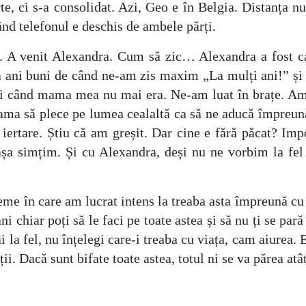
te, ci s-a consolidat. Azi, Geo e în Belgia. Distanța
ând telefonul e deschis de ambele părți.
ă. A venit Alexandra. Cum să zic… Alexandra a fost c
va ani buni de când ne-am zis maxim „La mulți ani!” și
ături când mama mea nu mai era. Ne-am luat în brațe. A
ma să plece pe lumea cealaltă ca să ne aducă împreună. 
iertare. Știu că am greșit. Dar cine e fără păcat? Im
ă așa simțim. Și cu Alexandra, deși nu ne vorbim la f
e în care am lucrat intens la treaba asta împreună cu 
i chiar poți să le faci pe toate astea și să nu ți se par
la fel, nu înțelegi care-i treaba cu viața, cam aiurea. 
ii. Dacă sunt bifate toate astea, totul ni se va părea atât