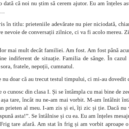
 dată că noi nu știm să cerem ajutor. Eu am înțeles a
iu…
s în titlu: prieteniile adevărate nu pier niciodată, chi
are nevoie de conversații zilnice, ci va fi acolo mereu. 
lor mai mult decât familiei. Am fost. Am fost până acu
e indiferent de situație. Familia de sânge. În cazul
sora, fratele, nepoții, cumnatul.
 nu doar că au trecut testul timpului, ci mi-au dovedit 
 o cunosc din clasa I. Și se întâmpla cu mai bine de zec
așa tare, încât nu ne-am mai vorbit. M-am întâlnit înt
 prieten al meu. I-am zis și ei, îți zic și ție. Dacă nu
spună asta!”. Se întâlnise și cu ea. Eu am înțeles mesaj
Frig tare afară. Am stat în frig și am vorbit aproape