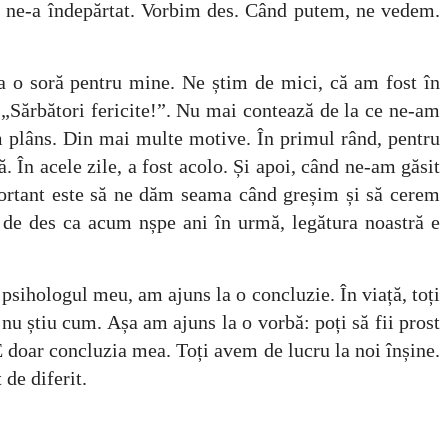
 nu ne-a îndepărtat. Vorbim des. Când putem, ne vedem.
a o soră pentru mine. Ne știm de mici, că am fost în
 „Sărbători fericite!”. Nu mai contează de la ce ne-am
m plâns. Din mai multe motive. În primul rând, pentru
În acele zile, a fost acolo. Și apoi, când ne-am găsit
portant este să ne dăm seama când greșim și să cerem
el de des ca acum nșpe ani în urmă, legătura noastră e
psihologul meu, am ajuns la o concluzie. În viață, toți
ă nu știu cum. Așa am ajuns la o vorbă: poți să fii prost
E doar concluzia mea. Toți avem de lucru la noi înșine.
 de diferit.