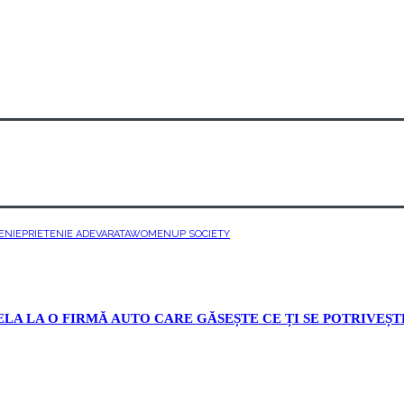
ENIE
PRIETENIE ADEVARATA
WOMENUP SOCIETY
ELA LA O FIRMĂ AUTO CARE GĂSEȘTE CE ȚI SE POTRIVEȘT