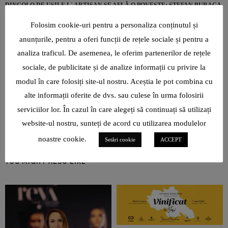
DINCOLO DE UȘILE L` ARTISAN SE AFLĂ O POVESTE: ȘTEFAN BURAGA,
TÂNĂRUL CARE DĂ O ALTĂ DIMENSIUNE CIOCOLATEI
Folosim cookie-uri pentru a personaliza conținutul și
anunțurile, pentru a oferi funcții de rețele sociale și pentru a
analiza traficul. De asemenea, le oferim partenerilor de rețele
sociale, de publicitate și de analize informații cu privire la
modul în care folosiți site-ul nostru. Aceștia le pot combina cu
alte informații oferite de dvs. sau culese în urma folosirii
Gârlea Mihaela Loredana
serviciilor lor. În cazul în care alegeți să continuați să utilizați
website-ul nostru, sunteți de acord cu utilizarea modulelor
noastre cookie.
Setări cookie
ACCEPT
YOU MIGHT ALSO LIKE