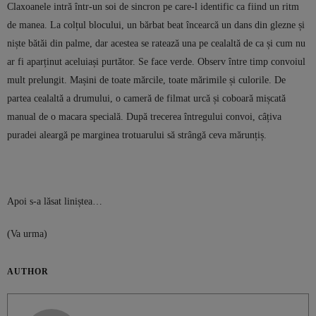
Claxoanele intră într-un soi de sincron pe care-l identific ca fiind un ritm
de manea. La colțul blocului, un bărbat beat încearcă un dans din glezne și
niște bătăi din palme, dar acestea se ratează una pe cealaltă de ca și cum nu
ar fi aparținut aceluiași purtător. Se face verde. Observ între timp convoiul
mult prelungit. Mașini de toate mărcile, toate mărimile și culorile. De
partea cealaltă a drumului, o cameră de filmat urcă și coboară mișcată
manual de o macara specială. După trecerea întregului convoi, câțiva
puradei aleargă pe marginea trotuarului să strângă ceva mărunțiș.
Apoi s-a lăsat liniștea…
(Va urma)
AUTHOR