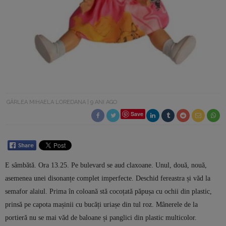
GÂRLEA MIHAELA LOREDANA
9 ANI AGO
Save
E sâmbătă. Ora 13.25. Pe bulevard se aud claxoane. Unul, două, nouă,
asemenea unei disonanțe complet imperfecte. Deschid fereastra și văd la
semafor alaiul. Prima în coloană stă cocoțată păpușa cu ochii din plastic,
prinsă pe capota mașinii cu bucăți uriașe din tul roz. Mânerele de la
portieră nu se mai văd de baloane și panglici din plastic multicolor.