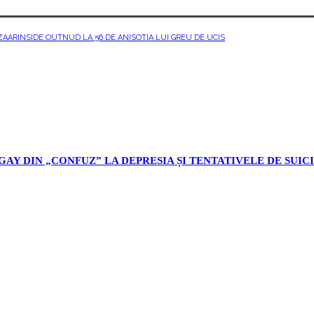
ZAAR
INSIDE OUT
NUD LA 56 DE ANI
SOTIA LUI GREU DE UCIS
AY DIN „CONFUZ” LA DEPRESIA ȘI TENTATIVELE DE SUICI