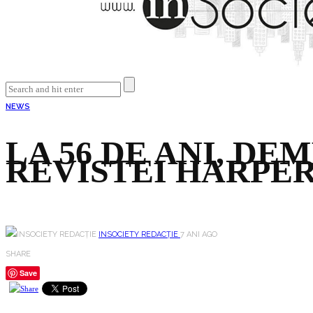
NEWS
LA 56 DE ANI, DE
REVISTEI HARPE
INSOCIETY REDACȚIE
7 ANI AGO
SHARE
Save