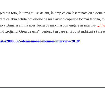
dință foto, în urmă cu 28 de ani, în timp ce era însărcinată cu a doua f
are celebra actriță povestește că nu a avut o copilărie tocmai fericită, 
reo victimă și afirmă acest lucru cu maximă convingere în interviu-
„I ha
d „soția lui Greu de ucis”, perioadă în care ar fi putut îndrăcni să crea
test/a28900565/demi-moore-memoir-interview-2019/