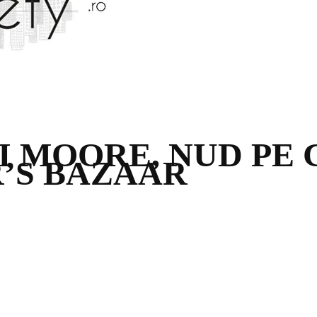
MI MOORE, NUD PE
R’S BAZAAR