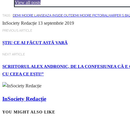
View all posts
TAGS :
DEMI MOORE LANSEAZA INSIDE OUT
DEMI MOORE PICTORIAL
HARPER S BA
InSociety Redacție
13 septembrie 2019
PREVIOUS ARTICLE
ȘTIU CE AI FĂCUT ASTĂ VARĂ
NEXT ARTICLE
SCRIITORUL ALEX ANDRONIC, DE LA CONFESIUNEA CĂ E G
CU CEEA CE EŞTI!”
InSociety Redacție
YOU MIGHT ALSO LIKE