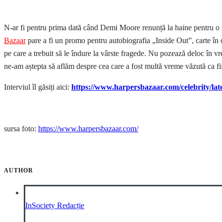
N-ar fi pentru prima dată când Demi Moore renunță la haine pentru o șe
Bazaar
pare a fi un promo pentru autobiografia „Inside Out”, carte în c
pe care a trebuit să le îndure la vârste fragede. Nu pozează deloc în v
ne-am aștepta să aflăm despre cea care a fost multă vreme văzută ca fiin
Interviul îl găsiți aici:
https://www.harpersbazaar.com/celebrity/la
sursa foto:
https://www.harpersbazaar.com/
AUTHOR
InSociety Redacție