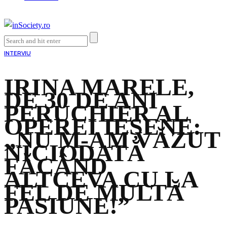
INTERVIU
IRINA MARELE,
DE 30 DE ANI
PERUCHIER AL
OPEREI IEȘENE:
„NU M-AM VĂZUT
NICIODATĂ
FĂCÂND
ALTCEVA CU LA
FEL DE MULTĂ
PASIUNE!”