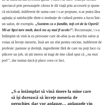
spectacol prin personajele cărora le dă viață prin accesorii și spune
că niciodată, indiferent de suma care i s-ar propune, n-ar putea lăsa
agitația și satisfacțiile dintr-o instituție de cultură pentru a lucra într-
un salon, de exemplu.
„
Suntem ca o familie, toți cei de la Operă!
Mi-ar lipsi tare mult, dacă nu aș mai fi acolo!”
.
Recunoaște, i s-a
întâmplat să vină la ea persoane care de-abia și-au deschis salon și
voiau să învețe meserie, însă are un sfat pentru oricine, indiferent de
profesie: pasiune și dorință, ingrediente fără de care nu poți face cu
plăcere un job, să știi mereu să tragi de tine când spui că
„nu mai
pot!”
, dar numai dacă-ți place ceea ce faci.
„S-a întâmplat să vină tinere la mine care
să își dorească să învețe meseria de
peruchier, dar vor aplauze… aplauzele vin