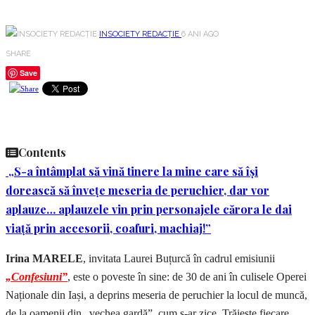
INSOCIETY REDACȚIE
6 ANI AGO
SHARE
Save
Contents
„S-a întâmplat să vină tinere la mine care să își
dorească să învețe meseria de peruchier, dar vor
aplauze… aplauzele vin prin personajele cărora le dai
viață prin accesorii, coafuri, machiaj!”
Irina MARELE
, invitata Laurei Buțurcă în cadrul emisiunii
„Confesiuni”
, este o poveste în sine: de 30 de ani în culisele Operei
Naționale din Iași, a deprins meseria de peruchier la locul de muncă,
de la oamenii din „vechea gardă”, cum s-ar zice. Trăiește fiecare