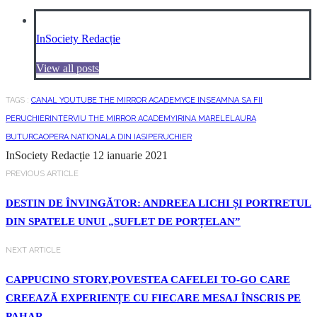
InSociety Redacție
View all posts
TAGS :
CANAL YOUTUBE THE MIRROR ACADEMY
CE INSEAMNA SA FII
PERUCHIER
INTERVIU THE MIRROR ACADEMY
IRINA MARELE
LAURA
BUTURCA
OPERA NATIONALA DIN IASI
PERUCHIER
InSociety Redacție
12 ianuarie 2021
PREVIOUS ARTICLE
DESTIN DE ÎNVINGĂTOR: ANDREEA LICHI ȘI PORTRETUL
DIN SPATELE UNUI „SUFLET DE PORȚELAN”
NEXT ARTICLE
CAPPUCINO STORY,POVESTEA CAFELEI TO-GO CARE
CREEAZĂ EXPERIENȚE CU FIECARE MESAJ ÎNSCRIS PE
PAHAR