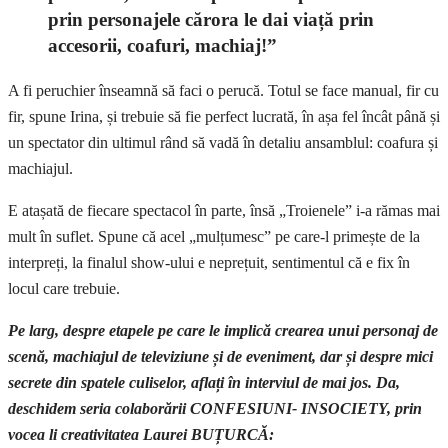
prin personajele cărora le dai viață prin
accesorii, coafuri, machiaj!”
A fi peruchier înseamnă să faci o perucă. Totul se face manual, fir cu
fir, spune Irina, și trebuie să fie perfect lucrată, în așa fel încât până și
un spectator din ultimul rând să vadă în detaliu ansamblul: coafura și
machiajul.
E atașată de fiecare spectacol în parte, însă „Troienele” i-a rămas mai
mult în suflet. Spune că acel „mulțumesc” pe care-l primește de la
interpreți, la finalul show-ului e neprețuit, sentimentul că e fix în
locul care trebuie.
Pe larg, despre etapele pe care le implică crearea unui personaj de
scenă, machiajul de televiziune și de eveniment, dar și despre mici
secrete din spatele culiselor, aflați în interviul de mai jos. Da,
deschidem seria colaborării CONFESIUNI- INSOCIETY, prin
vocea li creativitatea Laurei BUȚURCĂ: