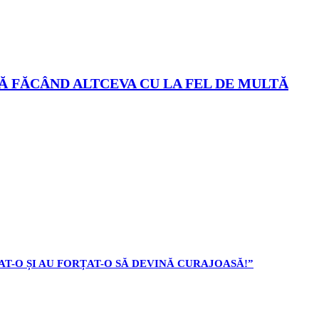
TĂ FĂCÂND ALTCEVA CU LA FEL DE MULTĂ
AT-O ȘI AU FORȚAT-O SĂ DEVINĂ CURAJOASĂ!”