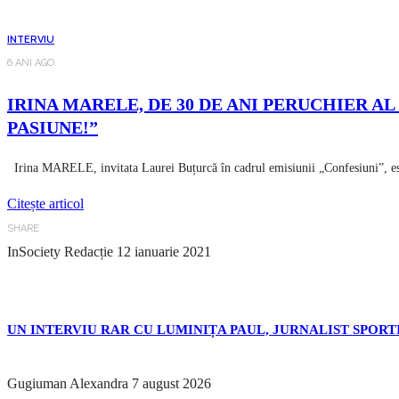
INTERVIU
6 ANI AGO
IRINA MARELE, DE 30 DE ANI PERUCHIER A
PASIUNE!”
Irina MARELE, invitata Laurei Buțurcă în cadrul emisiunii „Confesiuni”, este
Citește articol
SHARE
InSociety Redacție
12 ianuarie 2021
UN INTERVIU RAR CU LUMINIȚA PAUL, JURNALIST SPORTI
Gugiuman Alexandra
7 august 2026