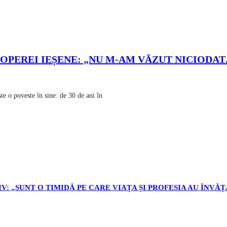
L OPEREI IEȘENE: „NU M-AM VĂZUT NICIODA
 o poveste în sine: de 30 de ani în
V: „SUNT O TIMIDĂ PE CARE VIAȚA ȘI PROFESIA AU ÎNVĂȚ