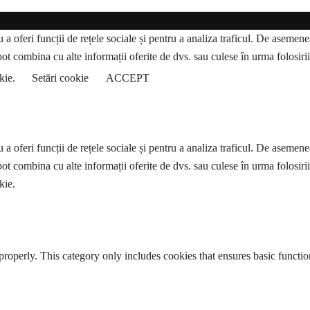
a oferi funcții de rețele sociale și pentru a analiza traficul. De asemenea,
pot combina cu alte informații oferite de dvs. sau culese în urma folosirii s
okie.
Setări cookie
ACCEPT
a oferi funcții de rețele sociale și pentru a analiza traficul. De asemenea,
pot combina cu alte informații oferite de dvs. sau culese în urma folosirii s
kie.
properly. This category only includes cookies that ensures basic functio