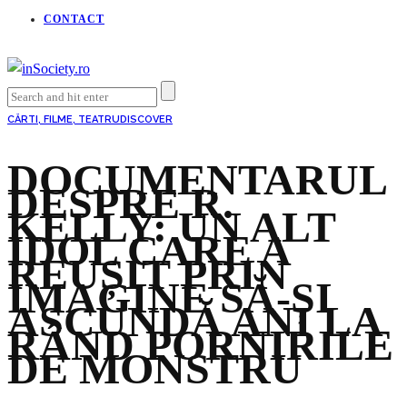
CONTACT
CĂRTI, FILME, TEATRU
DISCOVER
DOCUMENTARUL
DESPRE R.
KELLY: UN ALT
IDOL CARE A
REUȘIT PRIN
IMAGINE SĂ-ȘI
ASCUNDĂ ANI LA
RÂND PORNIRILE
DE MONSTRU