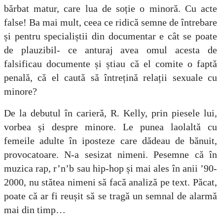
bărbat matur, care lua de soție o minoră. Cu acte
false! Ba mai mult, ceea ce ridică semne de întrebare
și pentru specialiștii din documentar e cât se poate
de plauzibil- ce anturaj avea omul acesta de
falsificau documente și știau că el comite o faptă
penală, că el caută să întrețină relații sexuale cu
minore?
De la debutul în carieră, R. Kelly, prin piesele lui,
vorbea și despre minore. Le punea laolaltă cu
femeile adulte în iposteze care dădeau de bănuit,
provocatoare. N-a sesizat nimeni. Pesemne că în
muzica rap, r’n’b sau hip-hop și mai ales în anii ’90-
2000, nu stătea nimeni să facă analiză pe text. Păcat,
poate că ar fi reușit să se tragă un semnal de alarmă
mai din timp…