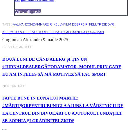
View all posts
TAGS :
AALIYAH
CONDAMNARE R. KELLY
FILM DESPRE R. KELLY
P DIDDY
R.
KELLY
STORYTELLING
STORYTELLING BY ALEXANDRA GUGIUMAN
Gugiuman Alexandra
9 martie 2025
PREVIOUS ARTICLE
DOUĂ LUNI DE CÂND ALERG ȘI ȚIN UN
#JURNALDEALERGĂTORAMATOR, MODUL PRIN CARE
EU AM ÎNȚELES SĂ MĂ MOTIVEZ SĂ FAC SPORT
NEXT ARTICLE
FAPTE BUNE ÎN LUNA LUI MARTIE:
#MĂRȚIȘORPENTRUBUNICI A AJUNS LA VÂRSTNICII DE
LA CENTRUL DIN BIVOLARI CU AJUTORUL FUNDAȚIEI
SF. SOPHIA ȘI GRĂDINIȚEI ZKIDS