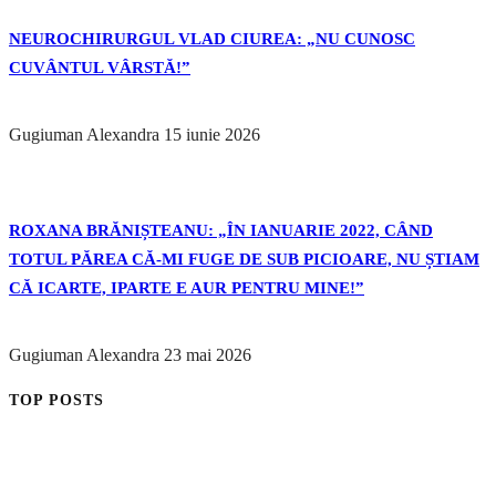
NEUROCHIRURGUL VLAD CIUREA: „NU CUNOSC
CUVÂNTUL VÂRSTĂ!”
Gugiuman Alexandra
15 iunie 2026
ROXANA BRĂNIȘTEANU: „ÎN IANUARIE 2022, CÂND
TOTUL PĂREA CĂ-MI FUGE DE SUB PICIOARE, NU ȘTIAM
CĂ ICARTE, IPARTE E AUR PENTRU MINE!”
Gugiuman Alexandra
23 mai 2026
TOP POSTS