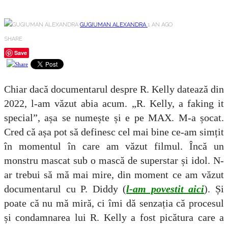
GUGIUMAN ALEXANDRA
1 AN AGO
SHARE
Save
Chiar dacă documentarul despre R. Kelly datează din
2022, l-am văzut abia acum. „R. Kelly, a faking it
special”, așa se numește și e pe MAX. M-a șocat.
Cred că așa pot să definesc cel mai bine ce-am simțit
în momentul în care am văzut filmul. Încă un
monstru mascat sub o mască de superstar și idol. N-
ar trebui să mă mai mire, din moment ce am văzut
documentarul cu P. Diddy (
l-am povestit aici
). Și
poate că nu mă miră, ci îmi dă senzația că procesul
și condamnarea lui R. Kelly a fost picătura care a