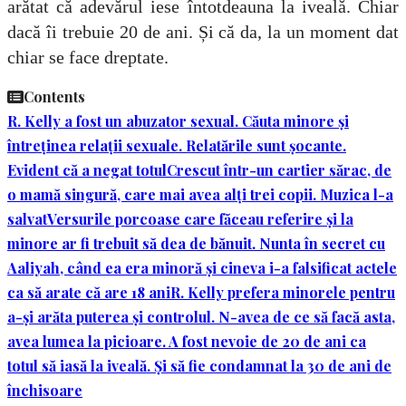
arătat că adevărul iese întotdeauna la iveală. Chiar
dacă îi trebuie 20 de ani. Și că da, la un moment dat
chiar se face dreptate.
Contents
R. Kelly a fost un abuzator sexual. Căuta minore și
întreținea relații sexuale. Relatările sunt șocante.
Evident că a negat totul
Crescut într-un cartier sărac, de
o mamă singură, care mai avea alți trei copii. Muzica l-a
salvat
Versurile porcoase care făceau referire și la
minore ar fi trebuit să dea de bănuit. Nunta în secret cu
Aaliyah, când ea era minoră și cineva i-a falsificat actele
ca să arate că are 18 ani
R. Kelly prefera minorele pentru
a-și arăta puterea și controlul. N-avea de ce să facă asta,
avea lumea la picioare. A fost nevoie de 20 de ani ca
totul să iasă la iveală. Și să fie condamnat la 30 de ani de
închisoare