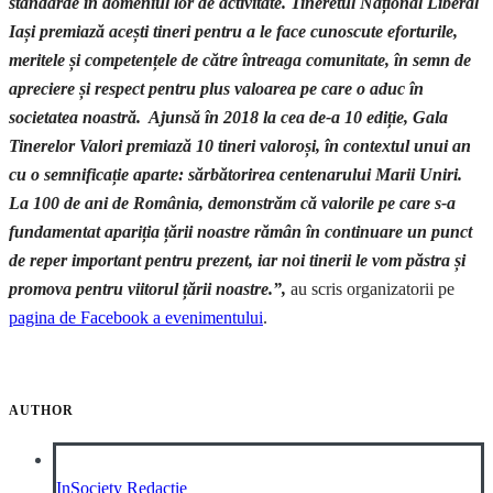
standarde în domeniul lor de activitate. Tineretul Național Liberal
Iași premiază acești tineri pentru a le face cunoscute eforturile,
meritele și competențele de către întreaga comunitate, în semn de
apreciere și respect pentru plus valoarea pe care o aduc în
societatea noastră. Ajunsă în 2018 la cea de-a 10 ediție, Gala
Tinerelor Valori premiază 10 tineri valoroși, în contextul unui an
cu o semnificație aparte: sărbătorirea centenarului Marii Uniri.
La 100 de ani de România, demonstrăm că valorile pe care s-a
fundamentat apariția țării noastre rămân în continuare un punct
de reper important pentru prezent, iar noi tinerii le vom păstra și
promova pentru viitorul țării noastre.”,
au scris organizatorii pe
pagina de Facebook a evenimentului
.
AUTHOR
InSociety Redacție