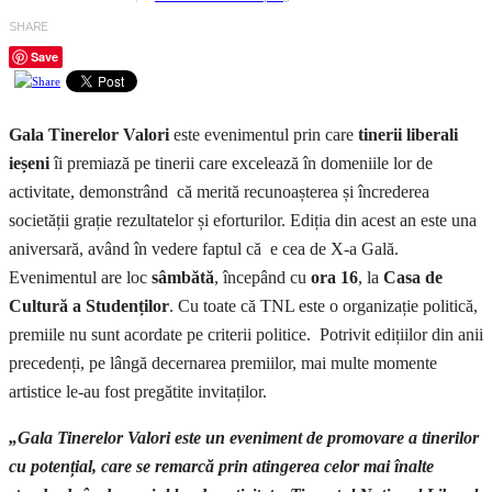
SHARE
Save
Gala Tinerelor Valori
este evenimentul prin care
tinerii liberali
ieșeni
îi premiază pe tinerii care excelează în domeniile lor de
activitate, demonstrând că merită recunoașterea și încrederea
societății grație rezultatelor și eforturilor. Ediția din acest an este una
aniversară, având în vedere faptul că e cea de X-a Gală.
Evenimentul are loc
sâmbătă
, începând cu
ora 16
, la
Casa de
Cultură a Studenților
. Cu toate că TNL este o organizație politică,
premiile nu sunt acordate pe criterii politice. Potrivit edițiilor din anii
precedenți, pe lângă decernarea premiilor, mai multe momente
artistice le-au fost pregătite invitaților.
„Gala Tinerelor Valori este un eveniment de promovare a tinerilor
cu potențial, care se remarcă prin atingerea celor mai înalte