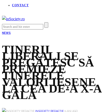
CONTACT
NEWS
TINERII
LIBERALI SE
PREGĂTESC SĂ
PREMIEZE
TINERELE
VALORI IEȘENE
LA CEA DE-A X-A
GALĂ
INSOCIETY REDACȚIE
9 ANI AGO