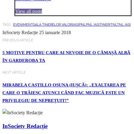
View all posts
TAGS :
EVENIMENT
GALA TINERELOR VALORI
IASI
PNL
PNL IASI
TINERI
TNL
TNL IASI
InSociety Redacție
25 ianuarie 2018
PREVIOUS ARTICLE
5 MOTIVE PENTRU CARE AI NEVOIE DE O CĂMAȘĂ ALBĂ
ÎN GARDEROBA TA
NEXT ARTICLE
MIRABELA CASTILLO OSUNA (IUȘCĂ): „EXALTAREA PE
CARE O TRĂIESC ATUNCI CÂND FAC MUZICĂ ESTE UN
PRIVILEGIU DE NEPREȚUIT!”
InSociety Redacție