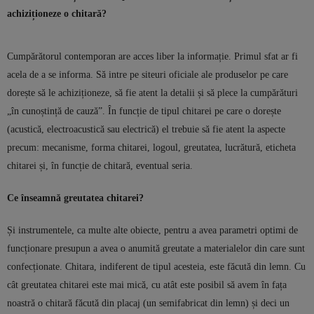
achiziționeze o chitară?
Cumpărătorul contemporan are acces liber la informație. Primul sfat ar fi
acela de a se informa. Să intre pe siteuri oficiale ale produselor pe care
dorește să le achiziționeze, să fie atent la detalii și să plece la cumpărături
„în cunoștință de cauză”. În funcție de tipul chitarei pe care o dorește
(acustică, electroacustică sau electrică) el trebuie să fie atent la aspecte
precum: mecanisme, forma chitarei, logoul, greutatea, lucrătură, eticheta
chitarei și, în funcție de chitară, eventual seria.
Ce înseamnă greutatea chitarei?
Și instrumentele, ca multe alte obiecte, pentru a avea parametri optimi de
funcționare presupun a avea o anumită greutate a materialelor din care sunt
confecționate. Chitara, indiferent de tipul acesteia, este făcută din lemn. Cu
cât greutatea chitarei este mai mică, cu atât este posibil să avem în fața
noastră o chitară făcută din placaj (un semifabricat din lemn) și deci un