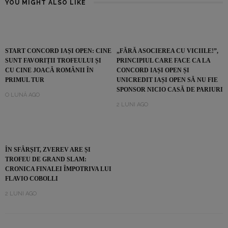
YOU MIGHT ALSO LIKE
START CONCORD IAȘI OPEN: CINE
„FĂRĂ ASOCIEREA CU VICIILE!”,
SUNT FAVORIȚII TROFEULUI ȘI
PRINCIPIUL CARE FACE CA LA
CU CINE JOACĂ ROMÂNII ÎN
CONCORD IAȘI OPEN ȘI
PRIMUL TUR
UNICREDIT IAȘI OPEN SĂ NU FIE
SPONSOR NICIO CASĂ DE PARIURI
O LUNĂ AGO
2 LUNI AGO
ÎN SFÂRȘIT, ZVEREV ARE ȘI
TROFEU DE GRAND SLAM:
CRONICA FINALEI ÎMPOTRIVA LUI
FLAVIO COBOLLI
2 LUNI AGO