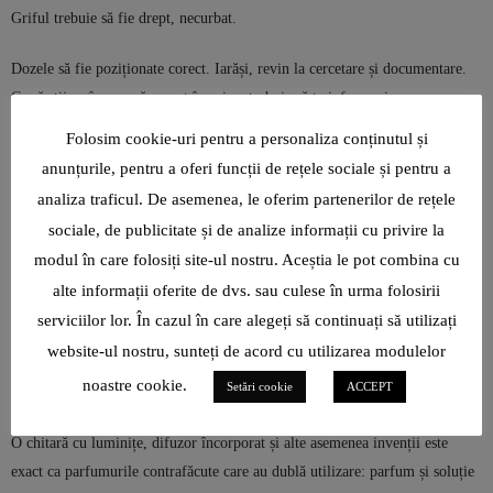
Griful trebuie să fie drept, necurbat.
Dozele să fie poziționate corect. Iarăși, revin la cercetare și documentare.
Ca să știi ce înseamnă corect în orice, trebuie să te informezi.
Folosim cookie-uri pentru a personaliza conținutul și
Mecanismele pot fi din plastic, metal, perlate etc. Desigur că mecanismele
anunțurile, pentru a oferi funcții de rețele sociale și pentru a
contează în valoarea și autenticitatea unui produs.
analiza traficul. De asemenea, le oferim partenerilor de rețele
Chitara este autentică dacă în cutia de rezonanță a acesteia există o etichetă
sociale, de publicitate și de analize informații cu privire la
pe care sunt scrise date de identificare precum modelul, anul și semnătura
modul în care folosiți site-ul nostru. Aceștia le pot combina cu
lutierului.
alte informații oferite de dvs. sau culese în urma folosirii
serviciilor lor. În cazul în care alegeți să continuați să utilizați
Seria unei chitare de marcă autentică există întotdeauna în spatele
website-ul nostru, sunteți de acord cu utilizarea modulelor
mecanismului. Există siteuri care ajută la identificarea seriilor, dacă ele
noastre cookie.
Setări cookie
ACCEPT
sunt adevărate.
O chitară cu luminițe, difuzor încorporat și alte asemenea invenții este
exact ca parfumurile contrafăcute care au dublă utilizare: parfum și soluție