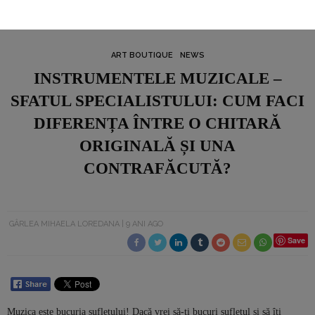
ART BOUTIQUE
NEWS
INSTRUMENTELE MUZICALE –
SFATUL SPECIALISTULUI: CUM FACI
DIFERENȚA ÎNTRE O CHITARĂ
ORIGINALĂ ȘI UNA
CONTRAFĂCUTĂ?
GÂRLEA MIHAELA LOREDANA
9 ANI AGO
Save
Muzica este bucuria sufletului! Dacă vrei să-ți bucuri sufletul și să îți