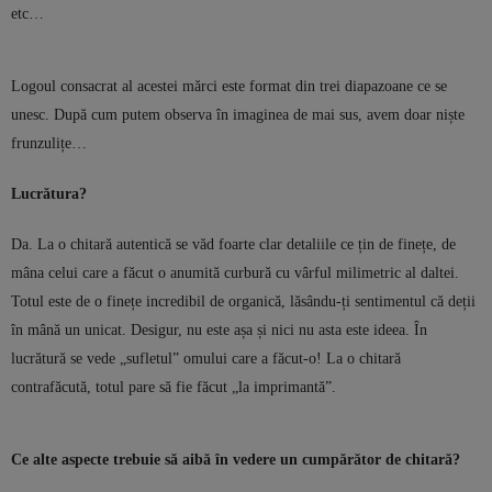
etc…
Logoul consacrat al acestei mărci este format din trei diapazoane ce se
unesc. După cum putem observa în imaginea de mai sus, avem doar niște
frunzulițe…
Lucrătura?
Da. La o chitară autentică se văd foarte clar detaliile ce țin de finețe, de
mâna celui care a făcut o anumită curbură cu vârful milimetric al daltei.
Totul este de o finețe incredibil de organică, lăsându-ți sentimentul că deții
în mână un unicat. Desigur, nu este așa și nici nu asta este ideea. În
lucrătură se vede „sufletul” omului care a făcut-o! La o chitară
contrafăcută, totul pare să fie făcut „la imprimantă”.
Ce alte aspecte trebuie să aibă în vedere un cumpărător de chitară?