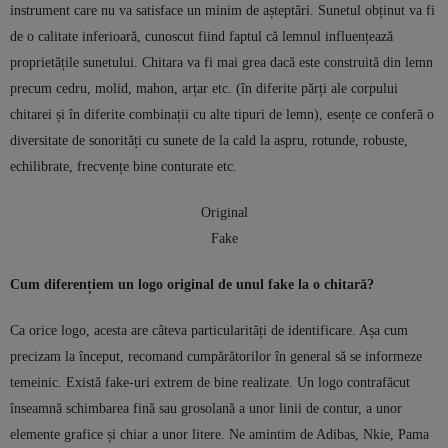
instrument care nu va satisface un minim de așteptări. Sunetul obținut va fi
de o calitate inferioară, cunoscut fiind faptul că lemnul influențează
proprietățile sunetului. Chitara va fi mai grea dacă este construită din lemn
precum cedru, molid, mahon, arțar etc. (în diferite părți ale corpului
chitarei și în diferite combinații cu alte tipuri de lemn), esențe ce conferă o
diversitate de sonorități cu sunete de la cald la aspru, rotunde, robuste,
echilibrate, frecvențe bine conturate etc.
Original
Fake
Cum diferențiem un logo original de unul fake la o chitară?
Ca orice logo, acesta are câteva particularități de identificare. Așa cum
precizam la început, recomand cumpărătorilor în general să se informeze
temeinic. Există fake-uri extrem de bine realizate. Un logo contrafăcut
înseamnă schimbarea fină sau grosolană a unor linii de contur, a unor
elemente grafice și chiar a unor litere. Ne amintim de Adibas, Nkie, Pama