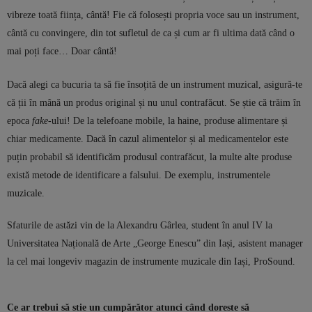
vibreze toată ființa, cântă! Fie că folosești propria voce sau un instrument,
cântă cu convingere, din tot sufletul de ca și cum ar fi ultima dată când o
mai poți face… Doar cântă!
Dacă alegi ca bucuria ta să fie însoțită de un instrument muzical, asigură-te
că ții în mână un produs original și nu unul contrafăcut. Se știe că trăim în
epoca
fake
-ului! De la telefoane mobile, la haine, produse alimentare și
chiar medicamente. Dacă în cazul alimentelor și al medicamentelor este
puțin probabil să identificăm produsul contrafăcut, la multe alte produse
există metode de identificare a falsului. De exemplu, instrumentele
muzicale.
Sfaturile de astăzi vin de la Alexandru Gârlea, student în anul IV la
Universitatea Națională de Arte „George Enescu” din Iași, asistent manager
la cel mai longeviv magazin de instrumente muzicale din Iași, ProSound.
Ce ar trebui să știe un cumpărător atunci când dorește să