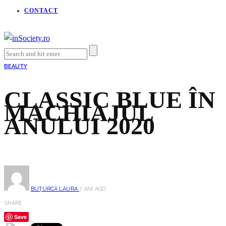
CONTACT
BEAUTY
CLASSIC BLUE ÎN
MACHIAJUL
ANULUI 2020
BUȚURCĂ LAURA
7 ANI AGO
SHARE
Save