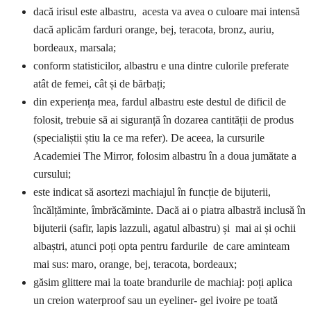
dacă irisul este albastru, acesta va avea o culoare mai intensă
dacă aplicăm farduri orange, bej, teracota, bronz, auriu,
bordeaux, marsala;
conform statisticilor, albastru e una dintre culorile preferate
atât de femei, cât și de bărbați;
din experiența mea, fardul albastru este destul de dificil de
folosit, trebuie să ai siguranță în dozarea cantității de produs
(specialiștii știu la ce ma refer). De aceea, la cursurile
Academiei The Mirror, folosim albastru în a doua jumătate a
cursului;
este indicat să asortezi machiajul în funcție de bijuterii,
încălțăminte, îmbrăcăminte. Dacă ai o piatra albastră inclusă în
bijuterii (safir, lapis lazzuli, agatul albastru) și mai ai și ochii
albaștri, atunci poți opta pentru fardurile de care aminteam
mai sus: maro, orange, bej, teracota, bordeaux;
găsim glittere mai la toate brandurile de machiaj: poți aplica
un creion waterproof sau un eyeliner- gel ivoire pe toată