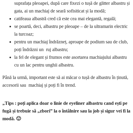
suprafața pleoapei, după care fixezi o tușă de glitter albastru și
gata, ai un machiaj de seară sofisiticat și la modă;
catifeaua albastră cred că este cea mai elegantă, regală;
se poartă, deci, albastru pe pleoape – de la ultramarin electric
la turcoaz;
pentru un machiaj îndrăzneț, aproape de podium sau de club,
poți îndrăzni un ruj albastru;
la fel de elegant și frumos este asortarea machiajului albastru
cu un lac pentru unghii albastru.
Până la urmă, important este să ai măcar o tușă de albastru în ținută,
accesorii sau machiaj și poți fi în trend.
„Tips : poți aplica doar o linie de eyeliner albastru cand ești pe
fugă și trebuie să „zbori” la o întâlnire sau la job și sigur vei fi la
modă. 🙂