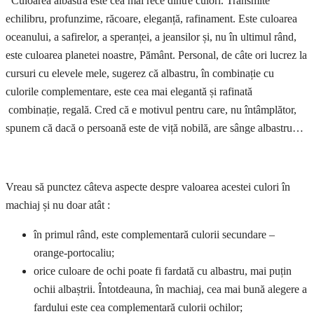
Culoarea albastră este cea mai rece dintre culori. Transmite
echilibru, profunzime, răcoare, eleganță, rafinament. Este culoarea
oceanului, a safirelor, a speranței, a jeansilor și, nu în ultimul rând,
este culoarea planetei noastre, Pământ. Personal, de câte ori lucrez la
cursuri cu elevele mele, sugerez că albastru, în combinație cu
culorile complementare, este cea mai elegantă și rafinată
combinație, regală. Cred că e motivul pentru care, nu întâmplător,
spunem că dacă o persoană este de viță nobilă, are sânge albastru…
Vreau să punctez câteva aspecte despre valoarea acestei culori în
machiaj și nu doar atât :
în primul rând, este complementară culorii secundare –
orange-portocaliu;
orice culoare de ochi poate fi fardată cu albastru, mai puțin
ochii albaștrii. Întotdeauna, în machiaj, cea mai bună alegere a
fardului este cea complementară culorii ochilor;