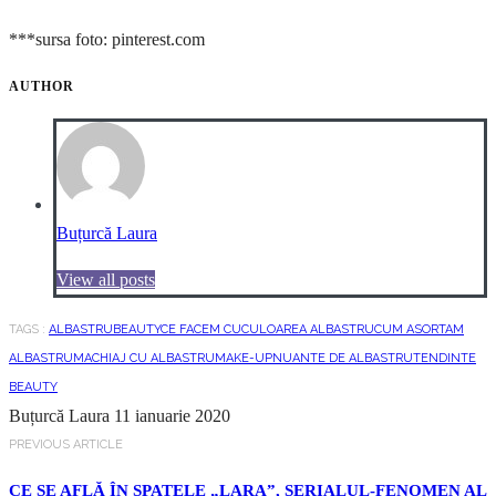
***sursa foto: pinterest.com
AUTHOR
Buțurcă Laura
View all posts
TAGS :
ALBASTRU
BEAUTY
CE FACEM CUCULOAREA ALBASTRU
CUM ASORTAM
ALBASTRU
MACHIAJ CU ALBASTRU
MAKE-UP
NUANTE DE ALBASTRU
TENDINTE
BEAUTY
Buțurcă Laura
11 ianuarie 2020
PREVIOUS ARTICLE
CE SE AFLĂ ÎN SPATELE „LARA”, SERIALUL-FENOMEN AL