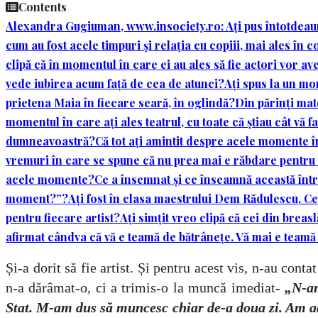
Contents
Alexandra Gugiuman, www.insociety.ro: Ați pus întotdeauna 
cum au fost acele timpuri și relația cu copiii, mai ales în c
clipă că în momentul în care ei au ales să fie actori vor 
vede iubirea acum față de cea de atunci?
Ați spus la un mom
prietena Maia în fiecare seară, în oglindă?
Din părinți mat
momentul în care ați ales teatrul, cu toate că știau cât vă f
dumneavoastră?
Că tot ați amintit despre acele momente în c
vremuri în care se spune că nu prea mai e răbdare pentru 
acele momente?
Ce a însemnat și ce înseamnă această între
moment?”?
Ați fost în clasa maestrului Dem Rădulescu. Ce
pentru fiecare artist?
Ați simțit vreo clipă că cei din brea
afirmat cândva că vă e teamă de bătrânețe. Vă mai e teamă
Și-a dorit să fie artist. Și pentru acest vis, n-au con
n-a dărâmat-o, ci a trimis-o la muncă imediat-
„N-am
Stat. M-am dus să muncesc chiar de-a doua zi. Am a