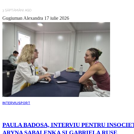
3 SĂPTĂMÂNI AGO
Gugiuman Alexandra
17 iulie 2026
INTERVIU
SPORT
PAULA BADOSA, INTERVIU PENTRU INSOCIET
ARYNA SABALENKA ȘI GABRIELA RUSE