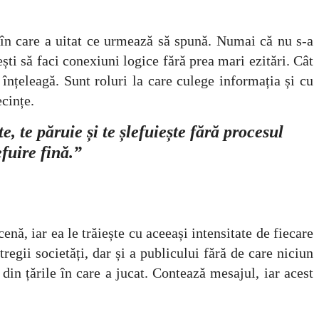
ia în care a uitat ce urmează să spună. Numai că nu s-a
ști să faci conexiuni logice fără prea mari ezitări. Cât
nțeleagă. Sunt roluri la care culege informația și cu
ecințe.
, te păruie și te șlefuiește fără procesul
efuire fină.”
ă, iar ea le trăiește cu aceeași intensitate de fiecare
regii societăți, dar și a publicului fără de care niciun
din țările în care a jucat. Contează mesajul, iar acest