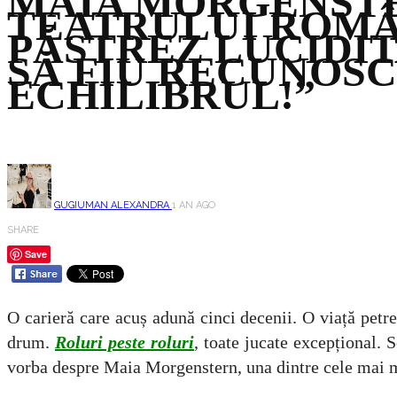
MAIA MORGENSTE
TEATRULUI ROMÂ
PĂSTREZ LUCIDIT
SĂ FIU RECUNOSC
ECHILIBRUL!”
GUGIUMAN ALEXANDRA
1 AN AGO
SHARE
Save
O carieră care acuș adună cinci decenii. O viață petrec
drum.
Roluri peste roluri
, toate jucate excepțional. 
vorba despre Maia Morgenstern, una dintre cele mai ma