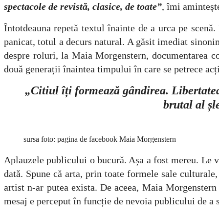
spectacole de revistă, clasice, de toate”
, îmi aminteșt
Întotdeauna repetă textul înainte de a urca pe scenă. 
panicat, totul a decurs natural. A găsit imediat sinoni
despre roluri, la Maia Morgenstern, documentarea con
două generații înaintea timpului în care se petrece acți
„Citiul îți formează gândirea. Libertatea
brutal al șl
sursa foto: pagina de facebook Maia Morgenstern
Aplauzele publicului o bucură. Așa a fost mereu. Le ved
dată. Spune că arta, prin toate formele sale culturale,
artist n-ar putea exista. De aceea, Maia Morgenstern n
mesaj e perceput în funcție de nevoia publicului de a se