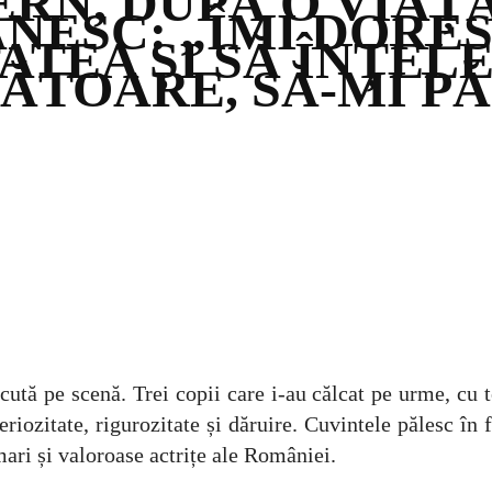
RN, DUPĂ O VIAȚĂ
NESC: „ÎMI DORES
ATEA ȘI SĂ ÎNȚEL
ĂTOARE, SĂ-MI P
ută pe scenă. Trei copii care i-au călcat pe urme, cu to
Seriozitate, rigurozitate și dăruire. Cuvintele pălesc în
ri și valoroase actrițe ale României.