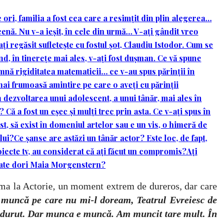
ori, familia a fost cea care a resimțit din plin alegerea…
scenă. Nu v-a ieșit, în cele din urmă… V-ați gândit vreo
i regăsit sufletește cu fostul șot, Claudiu Istodor. Cum se
ând, în tinerețe mai ales, v-ați fost dușman. Ce vă spune
amnă rigiditatea matematicii… ce v-au spus părinții în
ai frumoasă amintire pe care o aveți cu părinții
 în dezvoltarea unui adolescent, a unui tânăr, mai ales în
 Că a fost un eșec și mulți trec prin asta. Ce v-ați spus în
st, să exist în domeniul artelor sau e un vis, o himeră de
lui?
Ce șanse are astăzi un tânăr actor? Este loc, de fapt,
roiecte tv, au considerat că ați făcut un compromis?
Ați
poate dori Maia Morgenstern?
 prima la Actorie, un moment extrem de dureros, dar care
 muncă pe care nu mi-l doream, Teatrul Evreiesc de
 a durut. Dar munca e muncă.
Am muncit tare mult. În