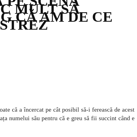
 PE SCENA
C MULT SĂ
EG CĂ AM DE CE
ĂSTREZ
ate că a încercat pe cât posibil să-i ferească de acest
 fața numelui său pentru că e greu să fii succint când e