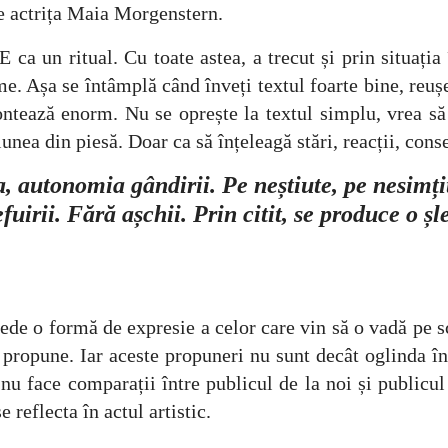
e actrița Maia Morgenstern.
E ca un ritual. Cu toate astea, a trecut și prin situaț
me. Așa se întâmplă când înveți textul foarte bine, reușe
tează enorm. Nu se oprește la textul simplu, vrea să î
unea din piesă. Doar ca să înțeleagă stări, reacții, cons
, autonomia gândirii. Pe neștiute, pe nesimțite
efuirii. Fără așchii. Prin citit, se produce o șl
e o formă de expresie a celor care vin să o vadă pe scen
 propune. Iar aceste propuneri nu sunt decât oglinda înt
u face comparații între publicul de la noi și publicul 
 reflecta în actul artistic.