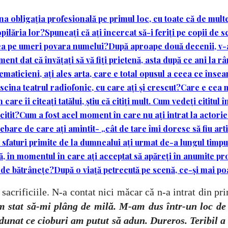
obligația profesională pe primul loc, cu toate că de multe 
opilăria lor?
Spuneați că ați încercat să-i feriți pe copii de 
avea pe umeri povara numelui?
După aproape două decenii, v-aț
ent dat că învățați să vă fiți prietenă, asta după ce ani la r
ematicieni, ați ales arta, care e total opusul a ceea ce înse
ascina teatrul radiofonic, cu care ați și crescut?
Care e cea m
are îi citeați tatălui, știu că citiți mult. Cum vedeți cititul
citit?
Cum a fost acel moment în care nu ați intrat la actorie?
bare de care ați amintit- „cât de tare îmi doresc să fiu arti
 sfaturi primite de la dumnealui ați urmat de-a lungul timpu
slă, în momentul în care ați acceptat să apăreți în anumite p
 de bătrânețe?
După o viață petrecută pe scenă, ce-și mai 
tat sacrificiile. N-a contat nici măcar că n-a intrat din
 stat să-mi plâng de milă. M-am dus într-un loc de
dunat ce cioburi am putut să adun. Dureros. Teribil