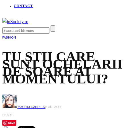
CONTACT
FASHION
TU ȘTII CARE
SUNT OCHELARII
DE SOARE AI
MOMENTULUI?
MACSIM DANIELA
8 ANI AGO
SHARE
Save