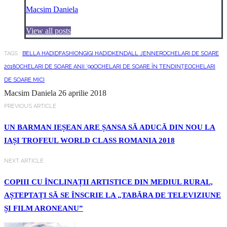
Macsim Daniela
View all posts
TAGS :
BELLA HADID
FASHION
GIGI HADID
KENDALL JENNER
OCHELARI DE SOARE
2018
OCHELARI DE SOARE ANII ’90
OCHELARI DE SOARE ÎN TENDINȚE
OCHELARI
DE SOARE MICI
Macsim Daniela
26 aprilie 2018
PREVIOUS ARTICLE
UN BARMAN IEȘEAN ARE ȘANSA SĂ ADUCĂ DIN NOU LA
IAȘI TROFEUL WORLD CLASS ROMANIA 2018
NEXT ARTICLE
COPIII CU ÎNCLINAȚII ARTISTICE DIN MEDIUL RURAL,
AȘTEPTAȚI SĂ SE ÎNSCRIE LA „TABĂRA DE TELEVIZIUNE
ȘI FILM ARONEANU”