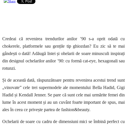
Credeai că revenirea trendurilor anilor ’90 s-a oprit odată cu
chokerele, platformele sau gențile tip ghiozdan? Eu zic să te mai
gândești o dată! Adăugă listei și ohelarii de soare minusculi inspirați
din designul ochelarilor anilor ’90: cu formă cat-eye, hexagonali sau
rotunzi.
Și de această dată, răspunzătoare pentru revenirea acestui trend sunt
„vinovate” cele trei supermodele ale momentului Bella Hadid, Gigi
Hadid și Kendall Jenner. Se pare că sunt cele mai urmărite femei din
lume în acest moment și au un cuvânt foarte important de spus, mai
ales în ceea ce privește partea de fashion&beauty.
Ochelarii de soare cu cadru de dimensiuni mici se îmbină perfect cu