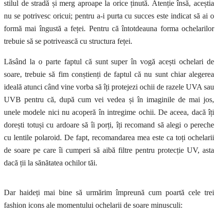
stilul de stradă și merg aproape la orice ținută. Atenție însă, aceștia
nu se potrivesc oricui; pentru a-i purta cu succes este indicat să ai o
formă mai îngustă a feței. Pentru că întotdeauna forma ochelarilor
trebuie să se potrivească cu structura feței.
Lăsând la o parte faptul că sunt super în vogă acești ochelari de
soare, trebuie să fim conștienți de faptul că nu sunt chiar alegerea
ideală atunci când vine vorba să îți protejezi ochii de razele UVA sau
UVB pentru că, după cum vei vedea și în imaginile de mai jos,
unele modele nici nu acoperă în intregime ochii. De aceea, dacă îți
dorești totuși cu ardoare să îi porți, îți recomand să alegi o pereche
cu lentile polaroid. De fapt, recomandarea mea este ca toți ochelarii
de soare pe care îi cumperi să aibă filtre pentru protecție UV, asta
dacă ții la sănătatea ochilor tăi.
Dar haideți mai bine să urmărim împreună cum poartă cele trei
fashion icons ale momentului ochelarii de soare minusculi: