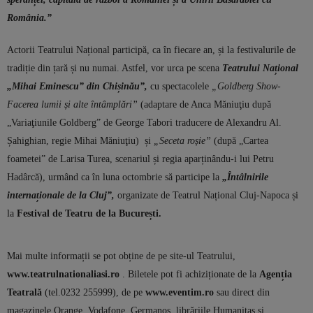
România.”
Actorii Teatrului Național participă, ca în fiecare an, și la festivalurile de
tradiție din țară și nu numai. Astfel, vor urca pe scena
Teatrului Național
„Mihai Eminescu” din Chișinău”,
cu spectacolele
„Goldberg Show-
Facerea lumii și alte întâmplări”
(
adaptare de Anca Măniuţiu după
„Variaţiunile Goldberg” de George Tabori traducere de Alexandru Al.
Șahighian, regie Mihai Măniuţiu) și
„Seceta roșie”
(
după „Cartea
foametei” de Larisa Turea,
scenariul și regia aparținându-i lui Petru
Hadârcă), urmând ca în luna octombrie să participe la
„Întâlnirile
internaționale de la Cluj”,
organizate de Teatrul Național Cluj-Napoca și
la
Festival de Teatru de la București.
Mai multe informații se pot obține de pe site-ul Teatrului,
www.teatrulnationaliasi.ro
. Biletele pot fi achiziționate de la
Agenția
Teatrală
(tel.0232 255999), de pe
www.eventim.ro
sau direct din
magazinele Orange, Vodafone, Germanos, librăriile Humanitas și