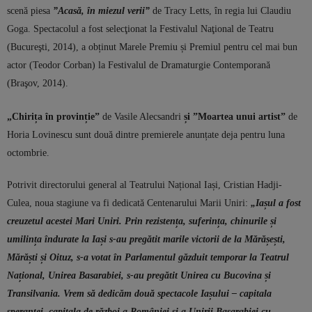
scenă piesa
”Acasă, în miezul verii”
de Tracy Letts, în regia lui Claudiu
Goga. Spectacolul a fost
selecţionat la Festivalul Naţional de Teatru
(Bucureşti, 2014), a obținut Marele Premiu și Premiul pentru cel mai bun
actor (Teodor Corban) la Festivalul de Dramaturgie Contemporană
(Braşov, 2014).
„Chirița în provinție”
de Vasile Alecsandri
și ”
Moartea unui artist”
de
Horia Lovinescu
sunt două dintre premierele anunțate deja pentru luna
octombrie.
Potrivit directorului general al Teatrului Național Iași, Cristian Hadji-
Culea, noua stagiune va fi dedicată Centenarului Marii Uniri:
„Iașul a fost
creuzetul acestei Mari Uniri. Prin rezistența, suferința, chinurile și
umilința îndurate la Iași s-au pregătit marile victorii de la Mărășești,
Mărăști și Oituz, s-a votat în Parlamentul găzduit temporar la Teatrul
Național, Unirea Basarabiei, s-au pregătit Unirea cu Bucovina și
Transilvania. Vrem să dedicăm două spectacole Iașului – capitala
speranței, capitala de război a României și a Unirii Basarabiei cu