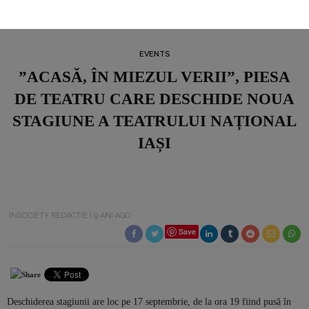
EVENTS
”ACASĂ, ÎN MIEZUL VERII”, PIESA
DE TEATRU CARE DESCHIDE NOUA
STAGIUNE A TEATRULUI NAȚIONAL
IAȘI
INSOCIETY REDACȚIE
9 ANI AGO
Save
Deschiderea stagiunii are loc pe 17 septembrie, de la ora 19 fiind pusă în