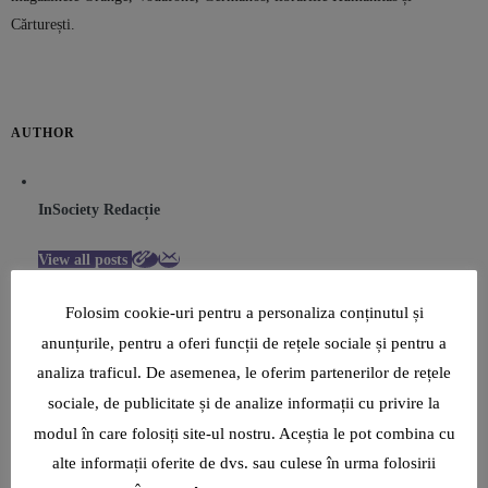
Cărturești.
AUTHOR
InSociety Redacție
View all posts
Folosim cookie-uri pentru a personaliza conținutul și
anunțurile, pentru a oferi funcții de rețele sociale și pentru a
ARTA
CITY LIFE
CULTURA
IASI
PREMIERA
STAGIUNE
TAGS :
TEATRU
TEATRUL NATIONAL IASI
analiza traficul. De asemenea, le oferim partenerilor de rețele
sociale, de publicitate și de analize informații cu privire la
modul în care folosiți site-ul nostru. Aceștia le pot combina cu
alte informații oferite de dvs. sau culese în urma folosirii
PREVIOUS ARTICLE