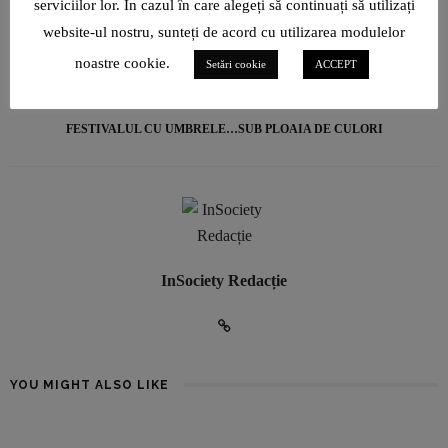
serviciilor lor. În cazul în care alegeți să continuați să utilizați
TUDOR BOGDAN BOLNAVU – „PRINCIPALUL ATU AL TINEREȚII E
website-ul nostru, sunteți de acord cu utilizarea modulelor
ACELA CĂ ÎNCĂ AM TIMP SĂ ÎNVĂȚ!”
noastre cookie.
Setări cookie
ACCEPT
NEXT ARTICLE
FESTIVALUL CU UMBRELE…SUB PLOAIA DE CULORI
InSociety Redacție
YOU MIGHT ALSO LIKE