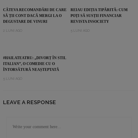
CÂTEVA RECOMANDĂRI DE CARE
REIAU EDIȚIA TIPĂRITĂ: CUM
SĂ ȚII CONT DACĂ MERGI LA O
POȚI SĂ SUSȚII FINANCIAR
DEGUSTARE DE VINURI
REVISTA INSOCIETY
2 LUNI AGO
5 LUNI AGO
#HAILATEATRU: „DIVORȚ ÎN STIL
ITALIAN”, O COMEDIE CU O
ÎNTORSĂTURĂ NEAȘTEPTATĂ
5 LUNI AGO
LEAVE A RESPONSE