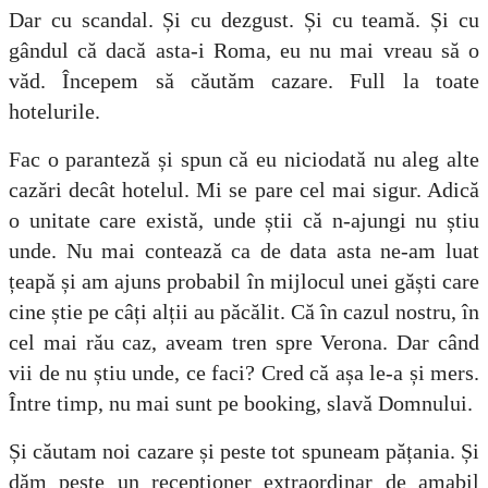
Dar cu scandal. Și cu dezgust. Și cu teamă. Și cu
gândul că dacă asta-i Roma, eu nu mai vreau să o
văd. Începem să căutăm cazare. Full la toate
hotelurile.
Fac o paranteză și spun că eu niciodată nu aleg alte
cazări decât hotelul. Mi se pare cel mai sigur. Adică
o unitate care există, unde știi că n-ajungi nu știu
unde. Nu mai contează ca de data asta ne-am luat
țeapă și am ajuns probabil în mijlocul unei găști care
cine știe pe câți alții au păcălit. Că în cazul nostru, în
cel mai rău caz, aveam tren spre Verona. Dar când
vii de nu știu unde, ce faci? Cred că așa le-a și mers.
Între timp, nu mai sunt pe booking, slavă Domnului.
Și căutam noi cazare și peste tot spuneam pățania. Și
dăm peste un recepționer extraordinar de amabil