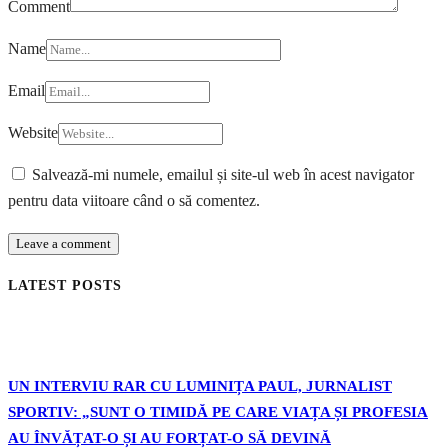
Comment
Name
Email
Website
Salvează-mi numele, emailul și site-ul web în acest navigator
pentru data viitoare când o să comentez.
LATEST POSTS
UN INTERVIU RAR CU LUMINIȚA PAUL, JURNALIST
SPORTIV: „SUNT O TIMIDĂ PE CARE VIAȚA ȘI PROFESIA
AU ÎNVĂȚAT-O ȘI AU FORȚAT-O SĂ DEVINĂ