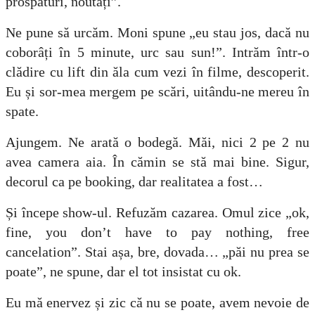
prospături, noutăți”.
Ne pune să urcăm. Moni spune „eu stau jos, dacă nu
coborâți în 5 minute, urc sau sun!”. Intrăm într-o
clădire cu lift din ăla cum vezi în filme, descoperit.
Eu și sor-mea mergem pe scări, uitându-ne mereu în
spate.
Ajungem. Ne arată o bodegă. Măi, nici 2 pe 2 nu
avea camera aia. În cămin se stă mai bine. Sigur,
decorul ca pe booking, dar realitatea a fost…
Și începe show-ul. Refuzăm cazarea. Omul zice „ok,
fine, you don’t have to pay nothing, free
cancelation”. Stai așa, bre, dovada… „păi nu prea se
poate”, ne spune, dar el tot insistat cu ok.
Eu mă enervez și zic că nu se poate, avem nevoie de