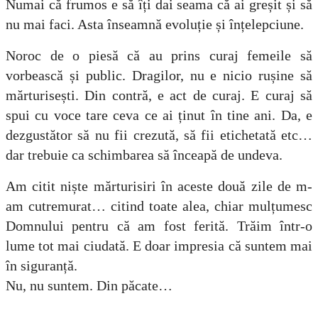
Numai că frumos e să îți dai seama că ai greșit și să
nu mai faci. Asta înseamnă evoluție și înțelepciune.
Noroc de o piesă că au prins curaj femeile să
vorbească și public. Dragilor, nu e nicio rușine să
mărturisești. Din contră, e act de curaj. E curaj să
spui cu voce tare ceva ce ai ținut în tine ani. Da, e
dezgustător să nu fii crezută, să fii etichetată etc…
dar trebuie ca schimbarea să înceapă de undeva.
Am citit niște mărturisiri în aceste două zile de m-
am cutremurat… citind toate alea, chiar mulțumesc
Domnului pentru că am fost ferită. Trăim într-o
lume tot mai ciudată. E doar impresia că suntem mai
în siguranță.
Nu, nu suntem. Din păcate…