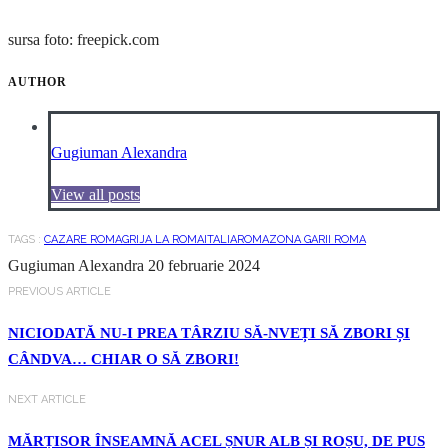
sursa foto: freepick.com
AUTHOR
Gugiuman Alexandra
View all posts
TAGS :
CAZARE ROMA
GRIJA LA ROMA
ITALIA
ROMA
ZONA GARII ROMA
Gugiuman Alexandra
20 februarie 2024
PREVIOUS ARTICLE
NICIODATĂ NU-I PREA TÂRZIU SĂ-NVEȚI SĂ ZBORI ȘI
CÂNDVA… CHIAR O SĂ ZBORI!
NEXT ARTICLE
MĂRȚISOR ÎNSEAMNĂ ACEL ȘNUR ALB ȘI ROȘU, DE PUS