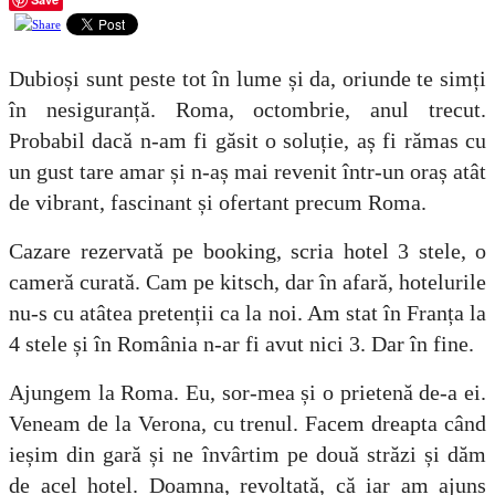
Dubioși sunt peste tot în lume și da, oriunde te simți
în nesiguranță. Roma, octombrie, anul trecut.
Probabil dacă n-am fi găsit o soluție, aș fi rămas cu
un gust tare amar și n-aș mai revenit într-un oraș atât
de vibrant, fascinant și ofertant precum Roma.
Cazare rezervată pe booking, scria hotel 3 stele, o
cameră curată. Cam pe kitsch, dar în afară, hotelurile
nu-s cu atâtea pretenții ca la noi. Am stat în Franța la
4 stele și în România n-ar fi avut nici 3. Dar în fine.
Ajungem la Roma. Eu, sor-mea și o prietenă de-a ei.
Veneam de la Verona, cu trenul. Facem dreapta când
ieșim din gară și ne învârtim pe două străzi și dăm
de acel hotel. Doamna, revoltată, că iar am ajuns