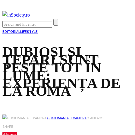
EDITORIAL
LIFESTYLE
DUBIOȘI ȘI
ȚEPARI SUNT
PESTE TOT ÎN
LUME:
EXPERIENȚA DE
LA ROMA
GUGIUMAN ALEXANDRA
2 ANI AGO
SHARE
Save