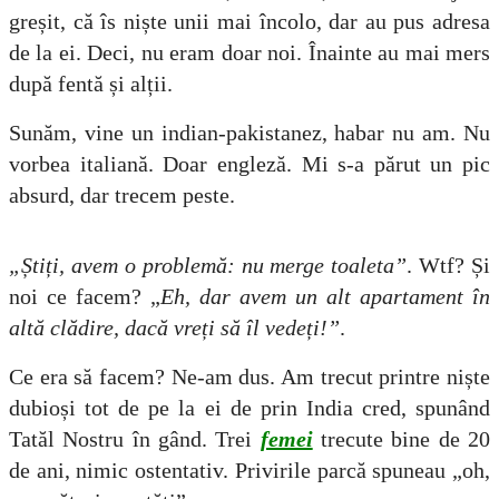
greșit, că îs niște unii mai încolo, dar au pus adresa
de la ei. Deci, nu eram doar noi. Înainte au mai mers
după fentă și alții.
Sunăm, vine un indian-pakistanez, habar nu am. Nu
vorbea italiană. Doar engleză. Mi s-a părut un pic
absurd, dar trecem peste.
„Știți, avem o problemă: nu merge toaleta”
. Wtf? Și
noi ce facem? „
Eh, dar avem un alt apartament în
altă clădire, dacă vreți să îl vedeți!”
.
Ce era să facem? Ne-am dus. Am trecut printre niște
dubioși tot de pe la ei de prin India cred, spunând
Tatăl Nostru în gând. Trei
femei
trecute bine de 20
de ani, nimic ostentativ. Privirile parcă spuneau „oh,