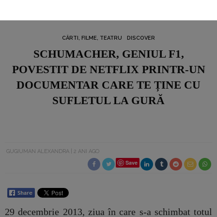
CĂRTI, FILME, TEATRU
DISCOVER
SCHUMACHER, GENIUL F1,
POVESTIT DE NETFLIX PRINTR-UN
DOCUMENTAR CARE TE ȚINE CU
SUFLETUL LA GURĂ
GUGIUMAN ALEXANDRA
2 ANI AGO
Save
29 decembrie 2013, ziua în care s-a schimbat totul