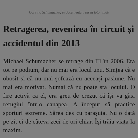
Corinna Schumacher, în documentar. sursa foto: imdb
Retragerea, revenirea în circuit și
accidentul din 2013
Michael Schumacher se retrage din F1 în 2006. Era
tot pe podium, dar nu mai era locul unu. Simțea că e
obosit și că nu mai șofează cu aceeași pasiune. Nu
mai era motivat. Numai că nu poate sta locului. O
fire activă ca el, era greu de crezut că își va găsi
refugiul într-o canapea. A început să practice
sporturi extreme. Sărea des cu parașuta. Nu o dată
pe zi, ci de câteva zeci de ori chiar. Își trăia viața la
maxim.