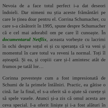
Nevoia de a face totul perfect i-a dat deseori
îndoieli. Dar nimeni nu știa aceste frământări pe
care le ținea doar pentru el. Corrina Schumacher, cu
care s-a căsătorit în 1995, spune despre Schumacher
că e cel mai adorabil om pe care îl cunoaște. În
documentarul Netflix
, aceasta vorbește cu lacrimi
în ochi despre soțul ei și cu speranța că va veni și
momentul în care totul va reveni la normal. Toți îl
așteaptă. Și ea, și copiii care și-l amintesc atât de
frumos pe tatăl lor…
Corinna povestește cum a fost impresionată de
Schumi de la primele întâlniri. Practic, ea gătise o
cină. Iar la final, el s-a oferit să o ajute să curețe și
să spele vasele. Atunci și-a zis că omul acesta are
ceva special. I-a oferit liniște și i-a fost alături în