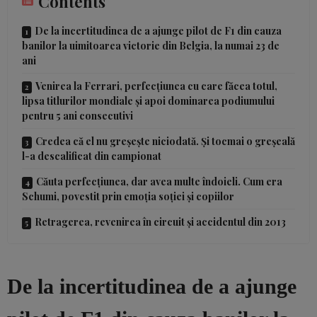
Contents
De la incertitudinea de a ajunge pilot de F1 din cauza
banilor la uimitoarea victorie din Belgia, la numai 23 de
ani
Venirea la Ferrari, perfecțiunea cu care făcea totul,
lipsa titlurilor mondiale și apoi dominarea podiumului
pentru 5 ani consecutivi
Credea că el nu greșește niciodată. Și tocmai o greșeală
l-a descalificat din campionat
Căuta perfecțiunea, dar avea multe îndoieli. Cum era
Schumi, povestit prin emoția soției și copiilor
Retragerea, revenirea în circuit și accidentul din 2013
De la incertitudinea de a ajunge