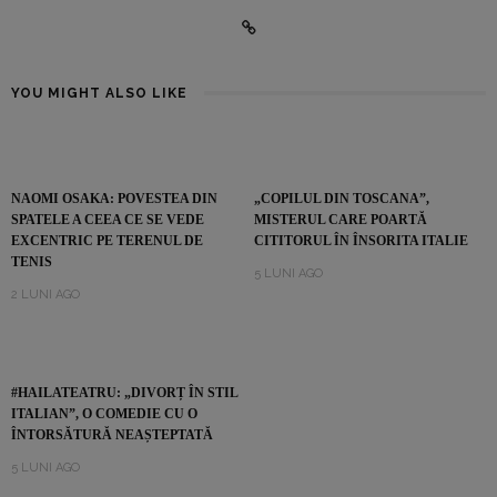
YOU MIGHT ALSO LIKE
NAOMI OSAKA: POVESTEA DIN
„COPILUL DIN TOSCANA”,
SPATELE A CEEA CE SE VEDE
MISTERUL CARE POARTĂ
EXCENTRIC PE TERENUL DE
CITITORUL ÎN ÎNSORITA ITALIE
TENIS
5 LUNI AGO
2 LUNI AGO
#HAILATEATRU: „DIVORȚ ÎN STIL
ITALIAN”, O COMEDIE CU O
ÎNTORSĂTURĂ NEAȘTEPTATĂ
5 LUNI AGO