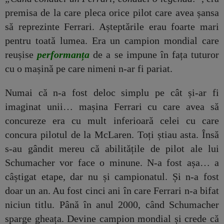
premisa de la care pleca orice pilot care avea șansa
să reprezinte Ferrari. Așteptările erau foarte mari
pentru toată lumea. Era un campion mondial care
reușise
performanța
de a se impune în fața tuturor
cu o mașină pe care nimeni n-ar fi pariat.
Numai că n-a fost deloc simplu pe cât și-ar fi
imaginat unii… mașina Ferrari cu care avea să
concureze era cu mult inferioară celei cu care
concura pilotul de la McLaren. Toți știau asta. Însă
s-au gândit mereu că abilitățile de pilot ale lui
Schumacher vor face o minune. N-a fost așa… a
câștigat etape, dar nu și campionatul. Și n-a fost
doar un an. Au fost cinci ani în care Ferrari n-a bifat
niciun titlu. Până în anul 2000, când Schumacher
sparge gheața. Devine campion mondial și crede că