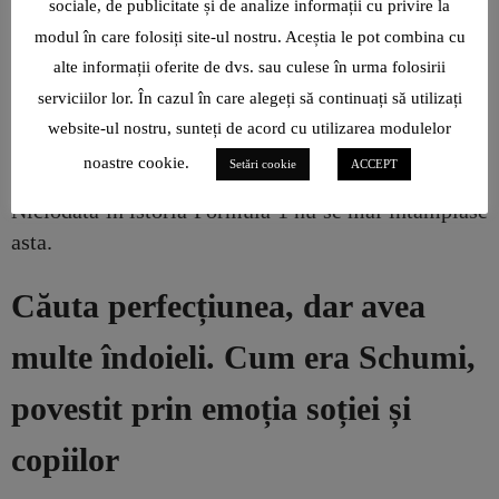
sociale, de publicitate și de analize informații cu privire la
Villeneuve de la Williams. L-a scos din cursă.
modul în care folosiți site-ul nostru. Aceștia le pot combina cu
Numai că Schumacher era convins că fusese taman
alte informații oferite de dvs. sau culese în urma folosirii
invers. Chiar și în momentul în care a văzut
serviciilor lor. În cazul în care alegeți să continuați să utilizați
filmarea i-a fost greu să admită că a greșit. Cazul a
website-ul nostru, sunteți de acord cu utilizarea modulelor
ajuns la comisia de disciplină și Michael
noastre cookie.
Setări cookie
ACCEPT
Schumacher a fost descalificat din campionat.
Niciodată în istoria Formula 1 nu se mai întâmplase
asta.
Căuta perfecțiunea, dar avea
multe îndoieli. Cum era Schumi,
povestit prin emoția soției și
copiilor