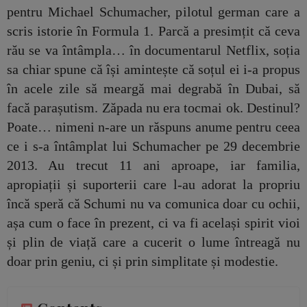
pentru Michael Schumacher, pilotul german care a
scris istorie în Formula 1. Parcă a presimțit că ceva
rău se va întâmpla… în documentarul Netflix, soția
sa chiar spune că își amintește că soțul ei i-a propus
în acele zile să meargă mai degrabă în Dubai, să
facă parașutism. Zăpada nu era tocmai ok. Destinul?
Poate… nimeni n-are un răspuns anume pentru ceea
ce i s-a întâmplat lui Schumacher pe 29 decembrie
2013. Au trecut 11 ani aproape, iar familia,
apropiații și suporterii care l-au adorat la propriu
încă speră că Schumi nu va comunica doar cu ochii,
așa cum o face în prezent, ci va fi același spirit vioi
și plin de viață care a cucerit o lume întreagă nu
doar prin geniu, ci și prin simplitate și modestie.