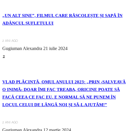
„UN ALT SINE”, FILMUL CARE RĂSCOLEȘTE ȘI SAPĂ ÎN
ADÂNCUL SUFLETULUI
2 ANI AGO
Gugiuman Alexandra
21 iulie 2024
2
VLAD PLĂCINTĂ, OMUL ANULUI 2023: „PRIN ‹SALVEAVĂ
O INIMĂ› DOAR ÎMI FAC TREABA, ORICINE POATE SĂ
FACĂ CEEA CE FAC EU. E NORMAL SĂ NE PUNEM ÎN
LOCUL CELUI DE LÂNGĂ NOI ȘI SĂ-L AJUTĂM!”
2 ANI AGO
Gugiuman Alexandra
12 martie 2024