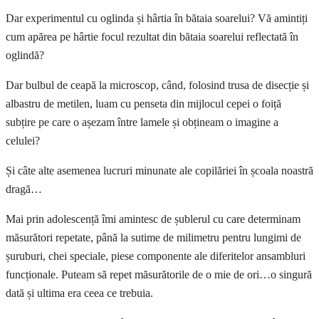
Dar experimentul cu oglinda și hârtia în bătaia soarelui? Vă amintiți
cum apărea pe hârtie focul rezultat din bătaia soarelui reflectată în
oglindă?
Dar bulbul de ceapă la microscop, când, folosind trusa de disecție și
albastru de metilen, luam cu penseta din mijlocul cepei o foiță
subțire pe care o așezam între lamele și obțineam o imagine a
celulei?
Și câte alte asemenea lucruri minunate ale copilăriei în școala noastră
dragă…
Mai prin adolescență îmi amintesc de șublerul cu care determinam
măsurători repetate, până la sutime de milimetru pentru lungimi de
șuruburi, chei speciale, piese componente ale diferitelor ansambluri
funcționale. Puteam să repet măsurătorile de o mie de ori…o singură
dată și ultima era ceea ce trebuia.