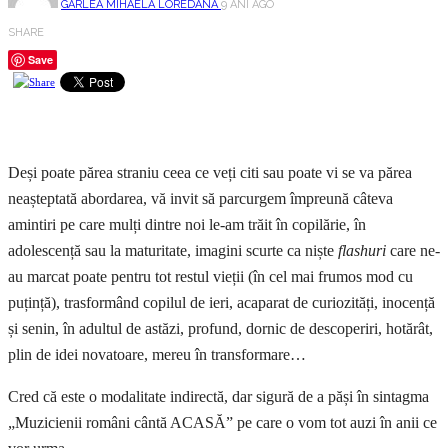
GÂRLEA MIHAELA LOREDANA
9 ANI AGO
SHARE
Save
Deși poate părea straniu ceea ce veți citi sau poate vi se va părea
neașteptată abordarea, vă invit să parcurgem împreună câteva
amintiri pe care mulți dintre noi le-am trăit în copilărie, în
adolescență sau la maturitate, imagini scurte ca niște
flashuri
care ne-
au marcat poate pentru tot restul vieții (în cel mai frumos mod cu
puțință), trasformând copilul de ieri, acaparat de curiozități, inocență
și senin, în adultul de astăzi, profund, dornic de descoperiri, hotărât,
plin de idei novatoare, mereu în transformare…
Cred că este o modalitate indirectă, dar sigură de a păși în sintagma
„Muzicienii români cântă ACASĂ” pe care o vom tot auzi în anii ce