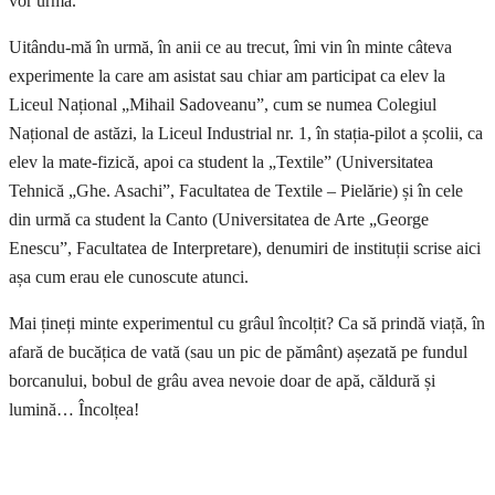
vor urma.
Uitându-mă în urmă, în anii ce au trecut, îmi vin în minte câteva
experimente la care am asistat sau chiar am participat ca elev la
Liceul Național „Mihail Sadoveanu”, cum se numea Colegiul
Național de astăzi, la Liceul Industrial nr. 1, în stația-pilot a școlii, ca
elev la mate-fizică, apoi ca student la „Textile” (Universitatea
Tehnică „Ghe. Asachi”, Facultatea de Textile – Pielărie) și în cele
din urmă ca student la Canto (Universitatea de Arte „George
Enescu”, Facultatea de Interpretare), denumiri de instituții scrise aici
așa cum erau ele cunoscute atunci.
Mai țineți minte experimentul cu grâul încolțit? Ca să prindă viață, în
afară de bucățica de vată (sau un pic de pământ) așezată pe fundul
borcanului, bobul de grâu avea nevoie doar de apă, căldură și
lumină… Încolțea!