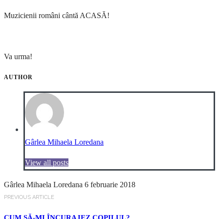
Muzicienii români cântă ACASĂ!
Va urma!
AUTHOR
Gârlea Mihaela Loredana
View all posts
Gârlea Mihaela Loredana
6 februarie 2018
PREVIOUS ARTICLE
CUM SĂ-MI ÎNCURAJEZ COPILUL?