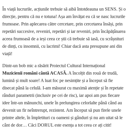
În viață lucrurile, acțiunile trebuie să aibă întotdeauna un SENS. Și o
direcție, pentru că nu e totuna! Așa am învățat eu că se nasc lucrurile
frumoase. Prin aplecarea către cercetare, prin cercetarea însăși, prin
repetări succesive, reveniri, repetări și iar reveniri, prin încăpățânarea
aceea frumoasă de a ieși ceea ce știi că trebuie să iasă, cu scrâșnituri
de dinți, cu insomnii, cu lacrimi! Chiar dacă asta presupune ani din
viață!
Dintr-un bob mic a răsărit Proiectul Cultural Internațional
Muzicienii români cântă ACASĂ.
A încolțit din rouă de trudă,
lumină și mult soare! A luat foc pe nesimțite și a început să fie
disecat până la celulă. I-am măsurat cu maximă atenție și în repetate
rânduri parametrii (inclusiv pe cei de risc), iar apoi am pus fiecare
idee într-un mănunchi, unele în prelungirea celorlalte până când au
devenit un fir neîntrerupt, rezistent. Am început să pun firele unele
printre altele, în împletituri cu oameni și gânduri și nu am uitat să le
cânt de dor… Căci DORUL este esența a tot ceea ce ați citit!