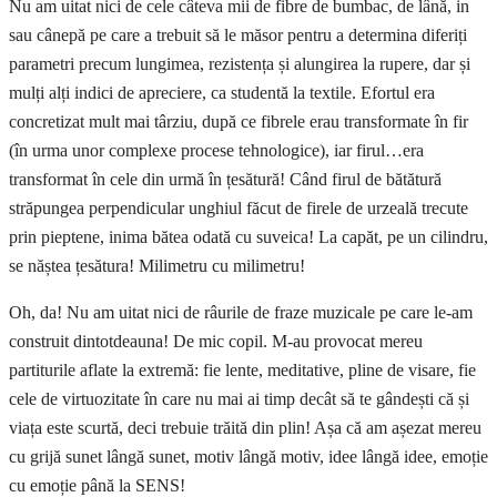
Nu am uitat nici de cele câteva mii de fibre de bumbac, de lână, in
sau cânepă pe care a trebuit să le măsor pentru a determina diferiți
parametri precum lungimea, rezistența și alungirea la rupere, dar și
mulți alți indici de apreciere, ca studentă la textile. Efortul era
concretizat mult mai târziu, după ce fibrele erau transformate în fir
(în urma unor complexe procese tehnologice), iar firul…era
transformat în cele din urmă în țesătură! Când firul de bătătură
străpungea perpendicular unghiul făcut de firele de urzeală trecute
prin pieptene, inima bătea odată cu suveica! La capăt, pe un cilindru,
se năștea țesătura! Milimetru cu milimetru!
Oh, da! Nu am uitat nici de râurile de fraze muzicale pe care le-am
construit dintotdeauna! De mic copil. M-au provocat mereu
partiturile aflate la extremă: fie lente, meditative, pline de visare, fie
cele de virtuozitate în care nu mai ai timp decât să te gândești că și
viața este scurtă, deci trebuie trăită din plin! Așa că am așezat mereu
cu grijă sunet lângă sunet, motiv lângă motiv, idee lângă idee, emoție
cu emoție până la SENS!