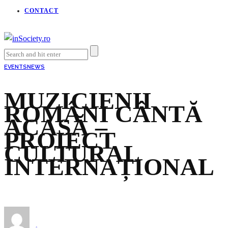
CONTACT
EVENTS
NEWS
MUZICIENII
ROMÂNI CÂNTĂ
ACASĂ –
PROIECT
CULTURAL
INTERNAȚIONAL