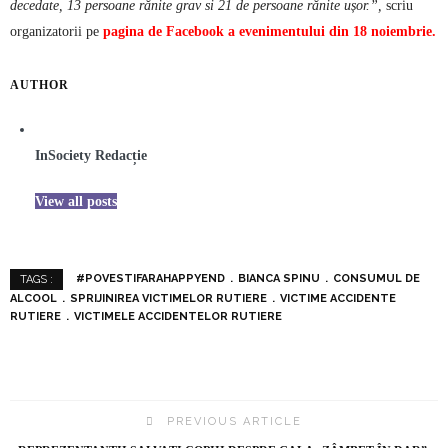
decedate, 13 persoane rănite grav si 21 de persoane rănite ușor.”,
scriu
organizatorii pe
pagina de Facebook a evenimentului din 18 noiembrie.
AUTHOR
InSociety Redacție
View all posts
#POVESTIFARAHAPPYEND
BIANCA SPINU
CONSUMUL DE
TAGS :
ALCOOL
SPRIJINIREA VICTIMELOR RUTIERE
VICTIME ACCIDENTE
RUTIERE
VICTIMELE ACCIDENTELOR RUTIERE
PREVIOUS ARTICLE