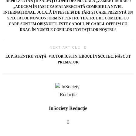
REPREZENTANȚII SALVAȚI COPIII DESPRE GALA „ZÂMBET ÎN DAR”:
„ADUCEM ÎN IAȘI CEA MAI APRECIATĂ COMEDIE LA NIVEL
INTERNAȚIONAL, JUCATĂ ÎN PESTE 20 DE ȚĂRI ȘI CARE PREZINTĂ UN
SPECTACOL NONCONFORMIST PENTRU TEATRUL DE COMEDIE CU
CARE SUNTEM OBIȘNUIȚI. ESTE CADOUL PE CARE-L OFERIM CU
DRAG ÎN NUMELE COPIILOR INVITAȚILOR NOȘTRI.”
NEXT ARTICLE
LUPTA PENTRU VIAȚĂ: VICTOR IUSTIN, EROUL ÎN SCUTEC, NĂSCUT
PREMATUR
InSociety Redacție