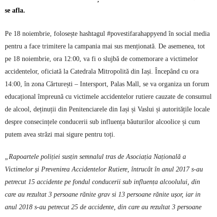
se afla.
Pe 18 noiembrie, folosește hashtagul #povestifarahappyend în social media
pentru a face trimitere la campania mai sus menționată. De asemenea, tot
pe 18 noiembrie, ora 12:00, va fi o slujbă de comemorare a victimelor
accidentelor, oficiată la Catedrala Mitropolită din Iași. Începând cu ora
14:00, în zona Cărturești – Intersport, Palas Mall, se va organiza un forum
educațional împreună cu victimele accidentelor rutiere cauzate de consumul
de alcool, deținuții din Penitenciarele din Iași și Vaslui și autoritățile locale
despre consecințele conducerii sub influența băuturilor alcoolice și cum
putem avea străzi mai sigure pentru toți.
„Rapoartele poliției susțin semnalul tras de Asociația Națională a
Victimelor și Prevenirea Accidentelor Rutiere, întrucât în anul 2017 s-au
petrecut 15 accidente pe fondul conducerii sub influența alcoolului, din
care au rezultat 3 persoane rănite grav si 13 persoane rănite ușor, iar in
anul 2018 s-au petrecut 25 de accidente, din care au rezultat 3 persoane