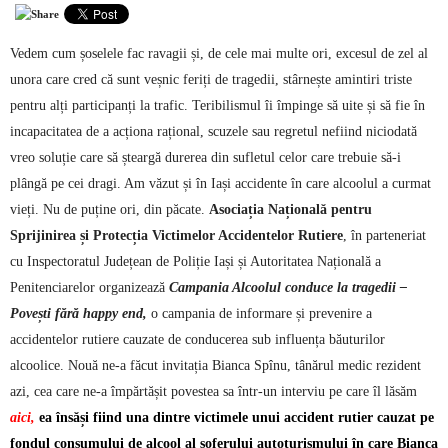
Vedem cum șoselele fac ravagii și, de cele mai multe ori, excesul de zel al
unora care cred că sunt veșnic feriți de tragedii, stârnește amintiri triste
pentru alți participanți la trafic. Teribilismul îi împinge să uite și să fie în
incapacitatea de a acționa rațional, scuzele sau regretul nefiind niciodată
vreo soluție care să șteargă durerea din sufletul celor care trebuie să-i
plângă pe cei dragi. Am văzut și în Iași accidente în care alcoolul a curmat
vieți. Nu de puține ori, din păcate.
Asociația Națională pentru
Sprijinirea și Protecția Victimelor Accidentelor Rutiere
, în parteneriat
cu Inspectoratul Județean de Poliție Iași și Autoritatea Națională a
Penitenciarelor organizează
Campania Alcoolul conduce la tragedii –
Povești fără happy end,
o campania de informare și prevenire a
accidentelor rutiere cauzate de conducerea sub influența băuturilor
alcoolice. Nouă ne-a făcut invitația Bianca Spînu, tânărul medic rezident
azi, cea care ne-a împărtășit povestea sa într-un interviu pe care îl lăsăm
aici
,
ea însăși fiind una dintre victimele unui accident rutier cauzat pe
fondul consumului de alcool al șoferului autoturismului în care Bianca