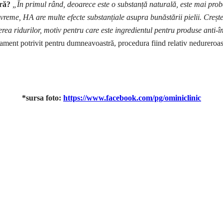
tră?
„
În primul rând, deoarece este o substanță naturală, este mai pro
me, HA are multe efecte substanțiale asupra bunăstării pielii. Crește h
erea ridurilor, motiv pentru care este ingredientul pentru produse anti-
tament potrivit pentru dumneavoastră, procedura fiind relativ nedureroasă 
*sursa foto:
https://www.facebook.com/pg/ominiclinic