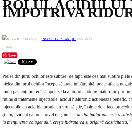
ROLUL ACIDULUI
ÎMPOTRIVA RIDU
INSOCIETY REDACȚIE
8 ANI AGO
SHARE
Save
Pielea din jurul ochilor este subțire- de fapt, este cea mai subțire piele
pielea din jurul ochilor începe să arate îmbătrânită, poate afecta negativ
mulți pacienți preferă să apeleze la ajutorul acidului hialuronic prin i
rutine și tratamente injectabile, acidul hialuronic acționează benefic, ch
injectabile cu acid hialuronic au vrut să știe, înainte de a face proced
știam, evident că nu la nivel de știință-
„acidul hialuronic este o subst
la menținerea colagenului, crește hidratarea și asigură elasticitatea.”