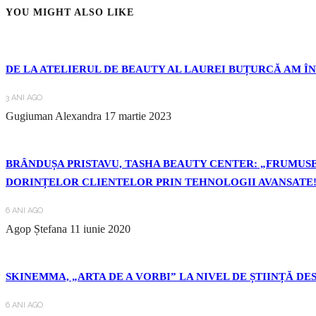
YOU MIGHT ALSO LIKE
DE LA ATELIERUL DE BEAUTY AL LAUREI BUȚURCĂ AM Î
3 ANI AGO
Gugiuman Alexandra
17 martie 2023
BRÂNDUȘA PRISTAVU, TASHA BEAUTY CENTER: „FRUMUSE
DORINȚELOR CLIENTELOR PRIN TEHNOLOGII AVANSATE!
6 ANI AGO
Agop Ștefana
11 iunie 2020
SKINEMMA, „ARTA DE A VORBI” LA NIVEL DE ȘTIINȚĂ 
6 ANI AGO