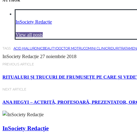
AUTHOR
InSociety Redacție
View all posts
TAGS :
ACID HIALURONIC
BEAUTY
DOCTOR MOTRUC
OMINI CLINIC
RIDURI
TRATAMENT
InSociety Redacție
27 noiembrie 2018
PREVIOUS ARTICLE
RITUALURI ȘI TRUCURI DE FRUMUSEȚE PE CARE ȘI VED
NEXT ARTICLE
ANA HEGYI – ACTRIŢĂ, PROFESOARĂ, PREZENTATOR, ORG
InSociety Redacție