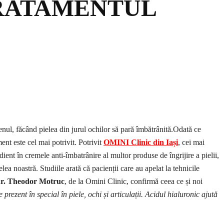
TRATAMENTUL
 tenul, făcând pielea din jurul ochilor să pară îmbătrânită.Odată ce
ent este cel mai potrivit. Potrivit
OMINI Clinic din Iași
, cei mai
ient în cremele anti-îmbatrânire al multor produse de îngrijire a pielii,
lea noastră. Studiile arată că pacienții care au apelat la tehnicile
r. Theodor Motruc
, de la Omini Clinic, confirmă ceea ce și noi
ezent în special în piele, ochi și articulații. Acidul hialuronic ajută