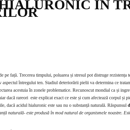
 HIALURONIC ÎN 
RILOR
 de pe față. Trecerea timpului, poluarea și stresul pot distruge rezistența
 aspectul întregului ten. Stadiul deteriorării pielii va determina ce tratam
njectarea acestuia în zonele problematice. Recunoscut mondial ca și ingred
iar dacă rareori este explicat exact ce este și cum afectează corpul și pie
urile, dacă acidul hialuronic este sau nu o substanță naturală. Răspunsul
d
anță naturală- este produsă în mod natural de organismele noastre. Este pr