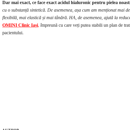
Dar mai exact, ce face exact acidul hialuronic pentru pielea noas
cu o substanță sintetică. De asemenea, așa cum am menționat mai devre
flexibilă, mai elastică și mai tânără. HA, de asemenea, ajută la reduc
OMINI Clinic Iași
,
î
mpreună cu care veți putea stabili un plan de tra
pacientului.