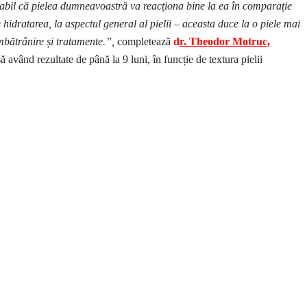
babil că pielea dumneavoastră va reacționa bine la ea în comparație
idratarea, la aspectul general al pielii – aceasta duce la o piele mai
îmbătrânire și tratamente.”,
completează
d
r. Theodor Motruc,
având rezultate de până la 9 luni, în funcție de textura pielii