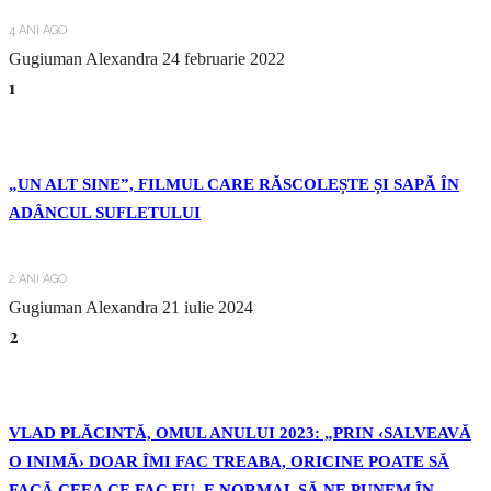
4 ANI AGO
Gugiuman Alexandra
24 februarie 2022
1
„UN ALT SINE”, FILMUL CARE RĂSCOLEȘTE ȘI SAPĂ ÎN
ADÂNCUL SUFLETULUI
2 ANI AGO
Gugiuman Alexandra
21 iulie 2024
2
VLAD PLĂCINTĂ, OMUL ANULUI 2023: „PRIN ‹SALVEAVĂ
O INIMĂ› DOAR ÎMI FAC TREABA, ORICINE POATE SĂ
FACĂ CEEA CE FAC EU. E NORMAL SĂ NE PUNEM ÎN