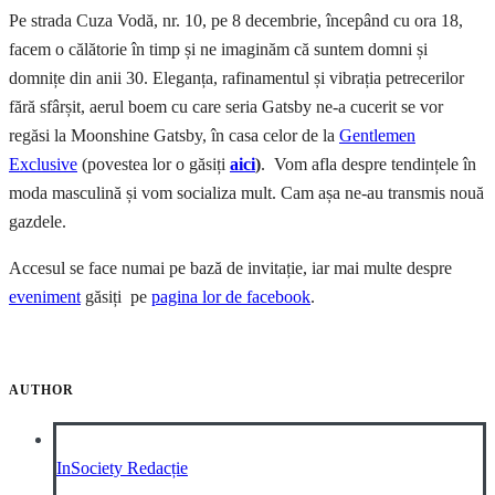
Pe strada Cuza Vodă, nr. 10, pe 8 decembrie, începând cu ora 18,
facem o călătorie în timp și ne imaginăm că suntem domni și
domnițe din anii 30. Eleganța, rafinamentul și vibrația petrecerilor
fără sfârșit, aerul boem cu care seria Gatsby ne-a cucerit se vor
regăsi la Moonshine Gatsby, în casa celor de la
Gentlemen
Exclusive
(povestea lor o găsiți
aici
)
. Vom afla despre tendințele în
moda masculină și vom socializa mult. Cam așa ne-au transmis nouă
gazdele.
Accesul se face numai pe bază de invitație, iar mai multe despre
eveniment
găsiți pe
pagina lor de facebook
.
AUTHOR
InSociety Redacție