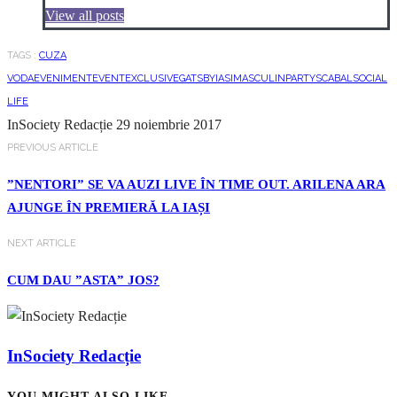
View all posts
TAGS :
CUZA
VODA
EVENIMENT
EVENT
EXCLUSIVE
GATSBY
IASI
MASCULIN
PARTY
SCABAL
SOCIAL
LIFE
InSociety Redacție
29 noiembrie 2017
PREVIOUS ARTICLE
”NENTORI” SE VA AUZI LIVE ÎN TIME OUT. ARILENA ARA
AJUNGE ÎN PREMIERĂ LA IAȘI
NEXT ARTICLE
CUM DAU ”ASTA” JOS?
InSociety Redacție
YOU MIGHT ALSO LIKE