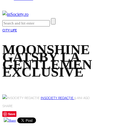
CITY LIFE
MOONSHINE
GATSBY LA
GENTLEMEN
EXCLUSIVE
INSOCIETY REDACȚIE
9 ANI AGO
SHARE
Save