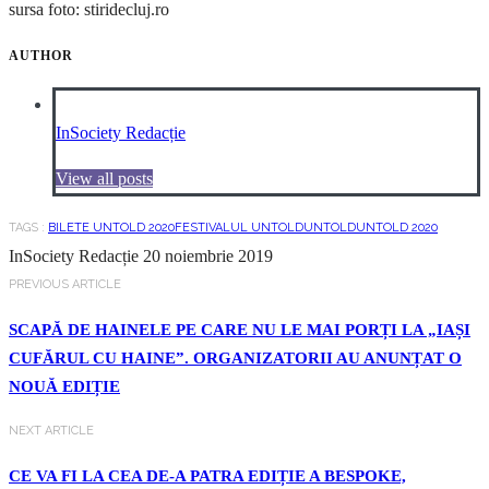
sursa foto: stiridecluj.ro
AUTHOR
InSociety Redacție
View all posts
TAGS :
BILETE UNTOLD 2020
FESTIVALUL UNTOLD
UNTOLD
UNTOLD 2020
InSociety Redacție
20 noiembrie 2019
PREVIOUS ARTICLE
SCAPĂ DE HAINELE PE CARE NU LE MAI PORȚI LA „IAȘI
CUFĂRUL CU HAINE”. ORGANIZATORII AU ANUNȚAT O
NOUĂ EDIȚIE
NEXT ARTICLE
CE VA FI LA CEA DE-A PATRA EDIȚIE A BESPOKE,