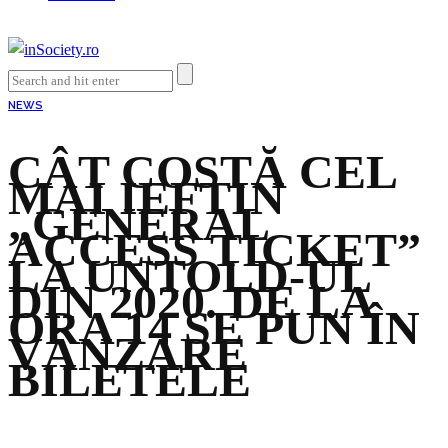
NEWS
CÂT COSTĂ CEL
MAI IEFTIN
„GENERAL
ACCESS TICKET”
LA UNTOLD-UL
DIN 2020. DE LA
ORA 14 SE PUN ÎN
VÂNZARE
BILETELE