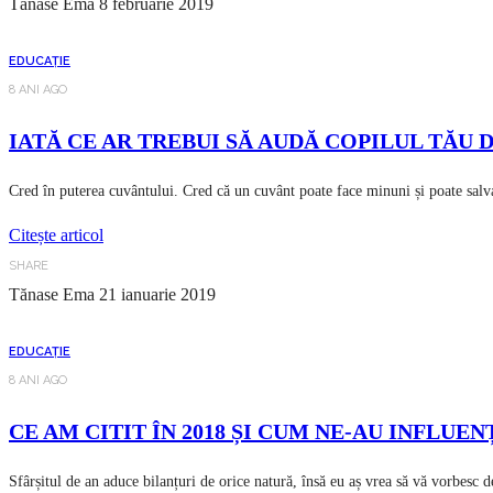
Tănase Ema
8 februarie 2019
EDUCAȚIE
8 ANI AGO
IATĂ CE AR TREBUI SĂ AUDĂ COPILUL TĂU 
Cred în puterea cuvântului. Cred că un cuvânt poate face minuni și poate salv
Citește articol
SHARE
Tănase Ema
21 ianuarie 2019
EDUCAȚIE
8 ANI AGO
CE AM CITIT ÎN 2018 ȘI CUM NE-AU INFL
Sfârșitul de an aduce bilanțuri de orice natură, însă eu aș vrea să vă vorbesc 