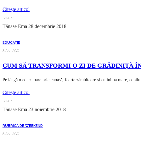
Citește articol
SHARE
Tănase Ema
28 decembrie 2018
EDUCAȚIE
8 ANI AGO
CUM SĂ TRANSFORMI O ZI DE GRĂDINIȚĂ Î
Pe lângă o educatoare prietenoasă, foarte zâmbitoare și cu inima mare, copilul
Citește articol
SHARE
Tănase Ema
23 noiembrie 2018
RUBRICĂ DE WEEKEND
8 ANI AGO