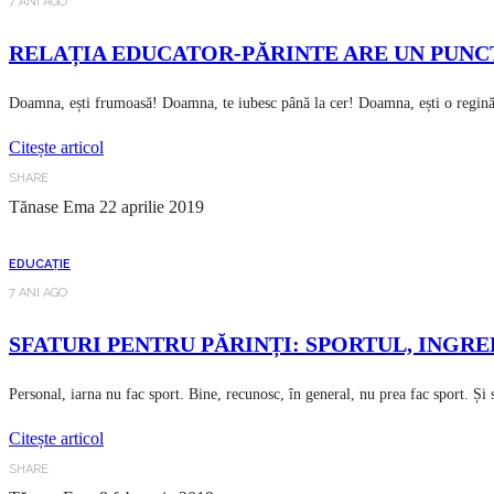
7 ANI AGO
RELAȚIA EDUCATOR-PĂRINTE ARE UN PUNC
Doamna, ești frumoasă! Doamna, te iubesc până la cer! Doamna, ești o regină
Citește articol
SHARE
Tănase Ema
22 aprilie 2019
EDUCAȚIE
7 ANI AGO
SFATURI PENTRU PĂRINȚI: SPORTUL, ING
Personal, iarna nu fac sport. Bine, recunosc, în general, nu prea fac sport. Și
Citește articol
SHARE