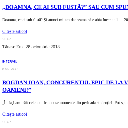
„DOAMNA, CE AI SUB FUSTĂ?” SAU CUM SPU
Doamna, ce ai sub fustă? Și atunci mi-am dat seama că e abia începutul…. 20
Citește articol
SHARE
Tănase Ema
28 octombrie 2018
INTERVIU
8 ANI AGO
BOGDAN IOAN, CONCURENTUL EPIC DE LA V
OAMENI!”
„În Iași am trăit cele mai frumoase momente din perioada studenției. Pot spu
Citește articol
SHARE