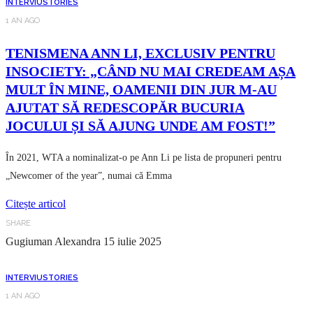
INTERVIU
STORIES
1 AN AGO
TENISMENA ANN LI, EXCLUSIV PENTRU
INSOCIETY: „CÂND NU MAI CREDEAM AȘA
MULT ÎN MINE, OAMENII DIN JUR M-AU
AJUTAT SĂ REDESCOPĂR BUCURIA
JOCULUI ȘI SĂ AJUNG UNDE AM FOST!”
În 2021, WTA a nominalizat-o pe Ann Li pe lista de propuneri pentru
„Newcomer of the year”, numai că Emma
Citește articol
SHARE
Gugiuman Alexandra
15 iulie 2025
INTERVIU
STORIES
1 AN AGO