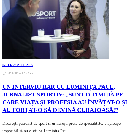
INTERVIU
STORIES
57 DE MINUTE AGO
UN INTERVIU RAR CU LUMINIȚA PAUL,
JURNALIST SPORTIV: „SUNT O TIMIDĂ PE
CARE VIAȚA ȘI PROFESIA AU ÎNVĂȚAT-O ȘI
AU FORȚAT-O SĂ DEVINĂ CURAJOASĂ!”
Dacă ești pasionat de sport și urmărești presa de specialitate, e aproape
imposibil să nu o știi pe Luminița Paul.