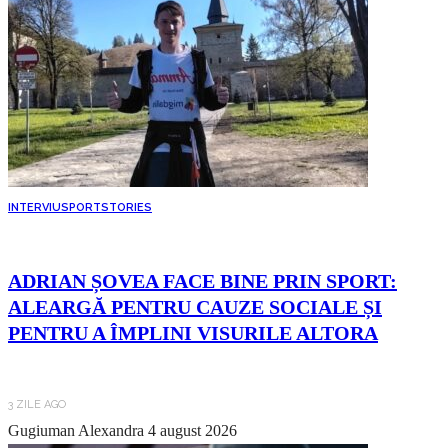
INTERVIU
SPORT
STORIES
ADRIAN ȘOVEA FACE BINE PRIN SPORT:
ALEARGĂ PENTRU CAUZE SOCIALE ȘI
PENTRU A ÎMPLINI VISURILE ALTORA
3 ZILE AGO
Gugiuman Alexandra
4 august 2026