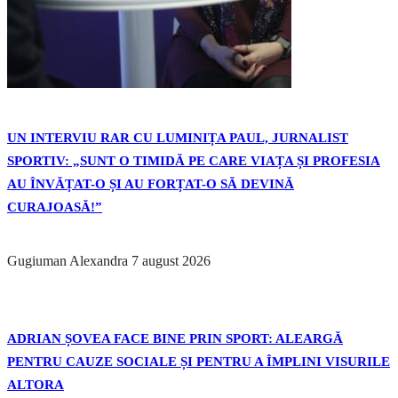
UN INTERVIU RAR CU LUMINIȚA PAUL, JURNALIST
SPORTIV: „SUNT O TIMIDĂ PE CARE VIAȚA ȘI PROFESIA
AU ÎNVĂȚAT-O ȘI AU FORȚAT-O SĂ DEVINĂ
CURAJOASĂ!”
Gugiuman Alexandra
7 august 2026
ADRIAN ȘOVEA FACE BINE PRIN SPORT: ALEARGĂ
PENTRU CAUZE SOCIALE ȘI PENTRU A ÎMPLINI VISURILE
ALTORA