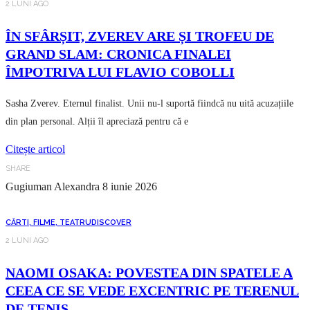
2 LUNI AGO
ÎN SFÂRȘIT, ZVEREV ARE ȘI TROFEU DE
GRAND SLAM: CRONICA FINALEI
ÎMPOTRIVA LUI FLAVIO COBOLLI
Sasha Zverev. Eternul finalist. Unii nu-l suportă fiindcă nu uită acuzațiile
din plan personal. Alții îl apreciază pentru că e
Citește articol
SHARE
Gugiuman Alexandra
8 iunie 2026
CĂRTI, FILME, TEATRU
DISCOVER
2 LUNI AGO
NAOMI OSAKA: POVESTEA DIN SPATELE A
CEEA CE SE VEDE EXCENTRIC PE TERENUL
DE TENIS