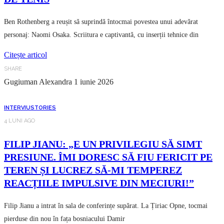
Ben Rothenberg a reușit să suprindă întocmai povestea unui adevărat
personaj: Naomi Osaka. Scriitura e captivantă, cu inserții tehnice din
Citește articol
SHARE
Gugiuman Alexandra
1 iunie 2026
INTERVIU
STORIES
4 LUNI AGO
FILIP JIANU: „E UN PRIVILEGIU SĂ SIMT
PRESIUNE. ÎMI DORESC SĂ FIU FERICIT PE
TEREN ȘI LUCREZ SĂ-MI TEMPEREZ
REACȚIILE IMPULSIVE DIN MECIURI!”
Filip Jianu a intrat în sala de conferințe supărat. La Țiriac Opne, tocmai
pierduse din nou în fața bosniacului Damir