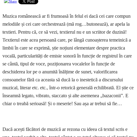
Muzica românească ar fi frumoasă în felul ei dacă cei care compun
melodiile și cei care orchestrează (mă rog…butonează), ar apela la
textieri. Pentru că, ce să vezi, textierul nu e un scriitor de duzină!
Textierul este acea persoană care, pe lângă cunoașterea temeinică a
limbii în care se exprimă, știe noțiuni elementare despre practica
vocală, particularități de emisie sonoră în funcție de registrul în care
se cântă, tipul de voce, poziționarea vocalelor în funcție de
deschiderea lor pe o anumită înălțime de sunet, valorificarea
consoanelor fără ca aceasta să ducă la o inestetică a discursului
muzical, literar etc. etc., într-o retorică generală echilibrată. El știe ce
înseamnă legato, vibrato, staccato și alte asemenea „bazaconii”. E
chiar o treabă serioasă! Și o meserie! Sau așa ar trebui să fie…
Dacă acești făcători de muzică ar rezona cu ideea că textul scris e