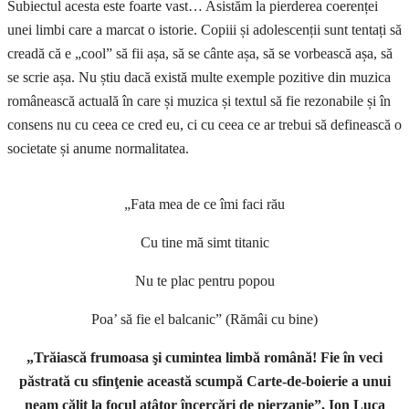
Subiectul acesta este foarte vast… Asistăm la pierderea coerenței
unei limbi care a marcat o istorie. Copiii și adolescenții sunt tentați să
creadă că e „cool” să fii așa, să se cânte așa, să se vorbească așa, să
se scrie așa. Nu știu dacă există multe exemple pozitive din muzica
românească actuală în care și muzica și textul să fie rezonabile și în
consens nu cu ceea ce cred eu, ci cu ceea ce ar trebui să definească o
societate și anume normalitatea.
„Fata mea de ce îmi faci rău
Cu tine mă simt titanic
Nu te plac pentru popou
Poa’ să fie el balcanic” (Rămâi cu bine)
„Trăiască frumoasa şi cumintea limbă română! Fie în veci
păstrată cu sfinţenie această scumpă Carte-de-boierie a unui
neam călit la focul atâtor încercări de pierzanie”, Ion Luca