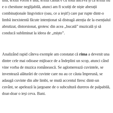
una, textul vorbit e alta, textul cântat e cu totul altceva și că textul nu
e o chestiune neglijabilă, atunci am fi scutiți de niște aberații
combinaționale lingvistice (oau, ce a ieșit!) care par rupte dintr-o
limbă inexistentă făcute intenționat să distragă atenția de la esențialul
abrutizat, distorsionat, grotesc din acea „bucată” muzicală și să
conducă subliminat la ideea de „mișto”.
Analizând rapid câteva exemple am constatat că
rima
a devenit una
dintre cele mai odioase mijloace de a îndeplini un scop, atunci când
vine vorba de muzica românească. Se aglomerează cuvintele, se
inventează alăturări de cuvinte care nu au ce căuta împreună, se
adaugă cuvinte din alte limbi, se mută accentul firesc dintr-un
cuvânt, se apelează la jargoane de o subcultură dureros de palpabilă,
doar-doar o ieși ceva. Bani.