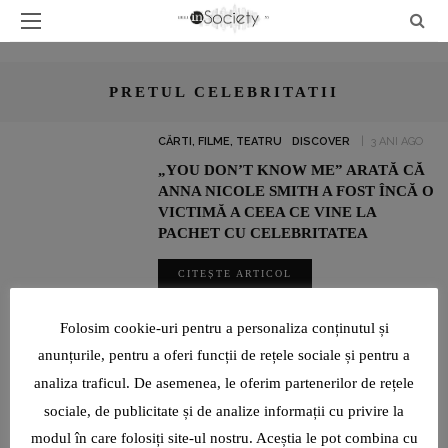
PRETUL CELEBRITATII
CĂRTI, FILME, TEATRU
DISCOVER
3 ANI AGO
„YOU DON’T KNOW ME” ARATĂ CĂ
ANNA NICOLE SMITH A FOST ÎNCĂ O
VICTIMĂ A CEEA CE VINE LA
PACHET CU CELEBRITATEA
CITEȘTE ARTICOL
SHARE
Folosim cookie-uri pentru a personaliza conținutul și
anunțurile, pentru a oferi funcții de rețele sociale și pentru a
analiza traficul. De asemenea, le oferim partenerilor de rețele
ADRIAN ȘOVEA FACE BINE PRIN SPORT: ALEARGĂ PENTRU
sociale, de publicitate și de analize informații cu privire la
CAUZE SOCIALE ȘI PENTRU A ÎMPLINI VISURILE ALTORA
modul în care folosiți site-ul nostru. Aceștia le pot combina cu