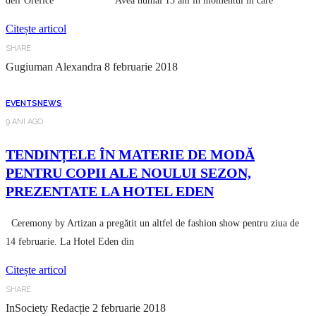
dell’Orefice Avea numai 13 ani în momentul în care
Citește articol
SHARE
Gugiuman Alexandra
8 februarie 2018
EVENTS
NEWS
9 ANI AGO
TENDINȚELE ÎN MATERIE DE MODĂ
PENTRU COPII ALE NOULUI SEZON,
PREZENTATE LA HOTEL EDEN
Ceremony by Artizan a pregătit un altfel de fashion show pentru ziua de
14 februarie. La Hotel Eden din
Citește articol
SHARE
InSociety Redacție
2 februarie 2018