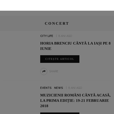
CONCERT
CITY LIFE
8 ANI AGO
HORIA BRENCIU CÂNTĂ LA IAȘI PE 8
IUNIE
CITEȘTE ARTICOL
SHARE
EVENTS
NEWS
8 ANI AGO
MUZICIENII ROMÂNI CÂNTĂ ACASĂ,
LA PRIMA EDIȚIE: 19-21 FEBRUARIE
2018