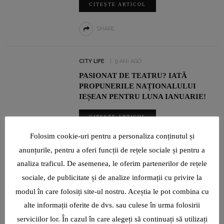
CITEȘTE ARTICOL
SHARE
CITY LIFE
9 ANI AGO
PASIONAT DE TEATRU? IATĂ
PROPUNERILE NAȚIONALULUI
IEȘEAN PENTRU LUNA IANUARIE!
CITEȘTE ARTICOL
Folosim cookie-uri pentru a personaliza conținutul și
SHARE
anunțurile, pentru a oferi funcții de rețele sociale și pentru a
analiza traficul. De asemenea, le oferim partenerilor de rețele
EVENTS
9 ANI AGO
sociale, de publicitate și de analize informații cu privire la
”VIAȚA PRIN SUNET” ÎN ACORDURI
modul în care folosiți site-ul nostru. Aceștia le pot combina cu
DE PIAN
alte informații oferite de dvs. sau culese în urma folosirii
serviciilor lor. În cazul în care alegeți să continuați să utilizați
CITEȘTE ARTICOL