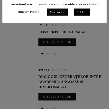
website-ul nostru, sunteți de acord cu utilizarea modulelor
SHARE
noastre cookie.
Setări cookie
ACCEPT
EVENTS
9 ANI AGO
CONCERTUL DE LA PALAT…
CITEȘTE ARTICOL
SHARE
EVENTS
9 ANI AGO
DIALOGUL GENERAȚIILOR ÎNTRE
ACADEMIC, ANGOASE ȘI
DIVERTISMENT
CITEȘTE ARTICOL
SHARE