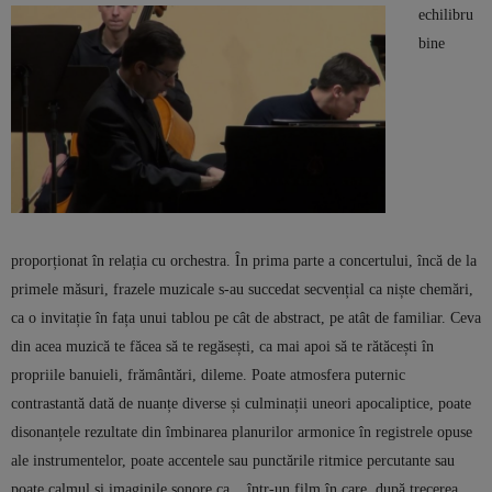
echilibru
bine
proporționat în relația cu orchestra. În prima parte a concertului, încă de la
primele măsuri, frazele muzicale s-au succedat secvențial ca niște chemări,
ca o invitație în fața unui tablou pe cât de abstract, pe atât de familiar. Ceva
din acea muzică te făcea să te regăsești, ca mai apoi să te rătăcești în
propriile banuieli, frământări, dileme. Poate atmosfera puternic
contrastantă dată de nuanțe diverse și culminații uneori apocaliptice, poate
disonanțele rezultate din îmbinarea planurilor armonice în registrele opuse
ale instrumentelor, poate accentele sau punctările ritmice percutante sau
poate calmul și imaginile sonore ca într-un film în care, după trecerea