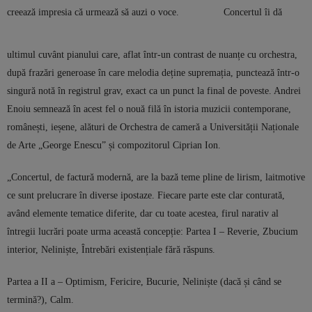
creează impresia că urmează să auzi o voce.
Concertul îi dă
ultimul cuvânt pianului care, aflat într-un contrast de nuanțe cu orchestra,
după frazări generoase în care melodia deține supremația, punctează într-o
singură notă în registrul grav, exact ca un punct la final de poveste. Andrei
Enoiu semnează în acest fel o nouă filă în istoria muzicii contemporane,
românești, ieșene, alături de Orchestra de cameră a Universității Naționale
de Arte „George Enescu” și compozitorul Ciprian Ion.
„Concertul, de factură modernă, are la bază teme pline de lirism, laitmotive
ce sunt prelucrare în diverse ipostaze. Fiecare parte este clar conturată,
având elemente tematice diferite, dar cu toate acestea, firul narativ al
întregii lucrări poate urma această concepție: Partea I – Reverie, Zbucium
interior, Neliniște, Întrebări existențiale fără răspuns.
Partea a II a – Optimism, Fericire, Bucurie, Neliniște (dacă și când se
termină?), Calm.