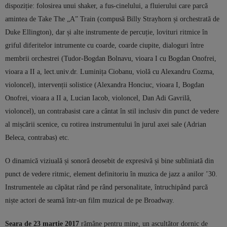
dispoziție: folosirea unui shaker, a fus-cinelului, a fluierului care parcă
amintea de Take The „A” Train (compusă Billy Strayhorn și orchestrată de
Duke Ellington), dar și alte instrumente de percuție, lovituri ritmice în
griful diferitelor intrumente cu coarde, coarde ciupite, dialoguri între
membrii orchestrei (Tudor-Bogdan Bolnavu, vioara I cu Bogdan Onofrei,
vioara a II a, lect.univ.dr. Luminița Ciobanu, violă cu Alexandru Cozma,
violoncel), intervenții solistice (Alexandra Honciuc, vioara I, Bogdan
Onofrei, vioara a II a, Lucian Iacob, violoncel, Dan Adi Gavrilă,
violoncel), un contrabasist care a cântat în stil inclusiv din punct de vedere
al mișcării scenice, cu rotirea instrumentului în jurul axei sale (Adrian
Beleca, contrabas) etc.
O dinamică viziuală și sonoră deosebit de expresivă și bine subliniată din
punct de vedere ritmic, element definitoriu în muzica de jazz a anilor ’30.
Instrumentele au căpătat rând pe rând personalitate, întruchipând parcă
niște actori de seamă într-un film muzical de pe Broadway.
Seara de 23 martie 2017
rămâne pentru mine, un ascultător dornic de