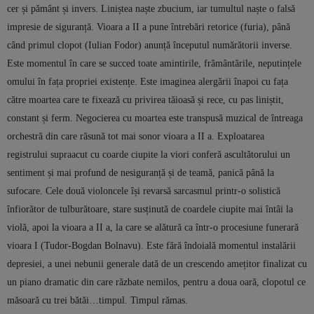
cer și pământ și invers. Liniștea naște zbucium, iar tumultul naște o falsă
impresie de siguranță. Vioara a II a pune întrebări retorice (furia), până
când primul clopot (Iulian Fodor) anunță începutul numărătorii inverse.
Este momentul în care se succed toate amintirile, frământările, neputințele
omului în fața propriei existențe. Este imaginea alergării înapoi cu fața
către moartea care te fixează cu privirea tăioasă și rece, cu pas liniștit,
constant și ferm. Negocierea cu moartea este transpusă muzical de întreaga
orchestră din care răsună tot mai sonor vioara a II a. Exploatarea
registrului supraacut cu coarde ciupite la viori conferă ascultătorului un
sentiment și mai profund de nesiguranță și de teamă, panică până la
sufocare. Cele două violoncele își revarsă sarcasmul printr-o solistică
înfiorător de tulburătoare, stare susținută de coardele ciupite mai întâi la
violă, apoi la vioara a II a, la care se alătură ca într-o procesiune funerară
vioara I (Tudor-Bogdan Bolnavu). Este fără îndoială momentul instalării
depresiei, a unei nebunii generale dată de un crescendo amețitor finalizat cu
un piano dramatic din care răzbate nemilos, pentru a doua oară, clopotul ce
măsoară cu trei bătăi…timpul. Timpul rămas.