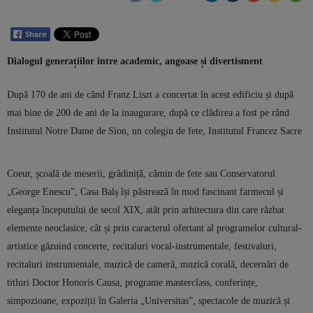
Dialogul generațiilor între academic, angoase și divertisment
După 170 de ani de când Franz Liszt a concertat în acest edificiu și după
mai bine de 200 de ani de la inaugurare, după ce clădirea a fost pe rând
Institutul Notre Dame de Sion, un colegiu de fete, Institutul Francez
Sacre
Coeur, școală de meserii, grădiniță, cămin de fete sau Conservatorul
„George Enescu”, Casa Balș își păstrează în mod fascinant farmecul și
eleganța începutului de secol XIX, atât prin arhitectura din care răzbat
elemente neoclasice, cât și prin caracterul ofertant al programelor cultural-
artistice găzuind concerte, recitaluri vocal-instrumentale, festivaluri,
recitaluri instrumentale, muzică de cameră, muzică corală, decernări de
titluri Doctor Honoris Causa, programe masterclass, conferințe,
simpozioane, expoziții în Galeria „Universitas”, spectacole de muzică și