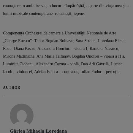
cunoaștere, o amintire vie, o bucurie împărtășită, o parte din viața mea și a
lumii muzicale contemporane, românești, ieșene.
Componența Orchestrei de cameră a Universității Naționale de Arte
„George Enescu”: Tudor Bogdan Bolnavu, Sara Stroici, Loredana Elena
Radu, Diana Pastru, Alexandra Honciuc – vioara I, Ramona Nazarcu,
Mirona Matlinsche, Ana Maria Trifanov, Bogdan Onofrei – vioara a II a,
Luminița Ciobanu, Alexandru Cozma – violă, Dan Adi Gavrilă, Lucian
Iacob – violoncel, Adrian Beleca – contrabas, Iulian Fodor – percuție.
AUTHOR
Gârlea Mihaela Loredana