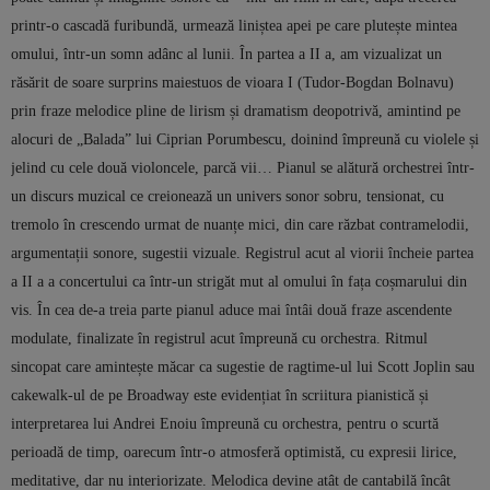
printr-o cascadă furibundă, urmează liniștea apei pe care plutește mintea
omului, într-un somn adânc al lunii. În partea a II a, am vizualizat un
răsărit de soare surprins maiestuos de vioara I (Tudor-Bogdan Bolnavu)
prin fraze melodice pline de lirism și dramatism deopotrivă, amintind pe
alocuri de „Balada” lui Ciprian Porumbescu, doinind împreună cu violele și
jelind cu cele două violoncele, parcă vii… Pianul se alătură orchestrei într-
un discurs muzical ce creionează un univers sonor sobru, tensionat, cu
tremolo în crescendo urmat de nuanțe mici, din care răzbat contramelodii,
argumentații sonore, sugestii vizuale. Registrul acut al viorii încheie partea
a II a a concertului ca într-un strigăt mut al omului în fața coșmarului din
vis. În cea de-a treia parte pianul aduce mai întâi două fraze ascendente
modulate, finalizate în registrul acut împreună cu orchestra. Ritmul
sincopat care amintește măcar ca sugestie de ragtime-ul lui Scott Joplin sau
cakewalk-ul de pe Broadway este evidențiat în scriitura pianistică și
interpretarea lui Andrei Enoiu împreună cu orchestra, pentru o scurtă
perioadă de timp, oarecum într-o atmosferă optimistă, cu expresii lirice,
meditative, dar nu interiorizate. Melodica devine atât de cantabilă încât