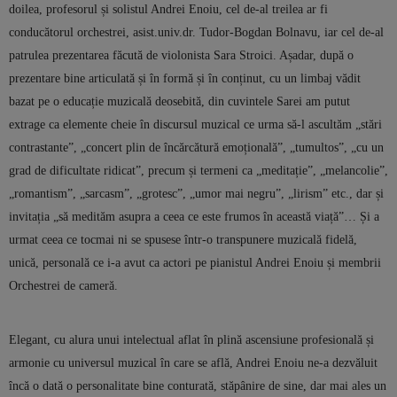
doilea, profesorul și solistul Andrei Enoiu, cel de-al treilea ar fi
conducătorul orchestrei, asist.univ.dr. Tudor-Bogdan Bolnavu, iar cel de-al
patrulea prezentarea făcută de violonista Sara Stroici. Așadar, după o
prezentare bine articulată și în formă și în conținut, cu un limbaj vădit
bazat pe o educație muzicală deosebită, din cuvintele Sarei am putut
extrage ca elemente cheie în discursul muzical ce urma să-l ascultăm „stări
contrastante”, „concert plin de încărcătură emoțională”, „tumultos”, „cu un
grad de dificultate ridicat”, precum și termeni ca „meditație”, „melancolie”,
„romantism”, „sarcasm”, „grotesc”, „umor mai negru”, „lirism” etc., dar și
invitația „să medităm asupra a ceea ce este frumos în această viață”… Și a
urmat ceea ce tocmai ni se spusese într-o transpunere muzicală fidelă,
unică, personală ce i-a avut ca actori pe pianistul Andrei Enoiu și membrii
Orchestrei de cameră.
Elegant, cu alura unui intelectual aflat în plină ascensiune profesională și
armonie cu universul muzical în care se află, Andrei Enoiu ne-a dezvăluit
încă o dată o personalitate bine conturată, stăpânire de sine, dar mai ales un