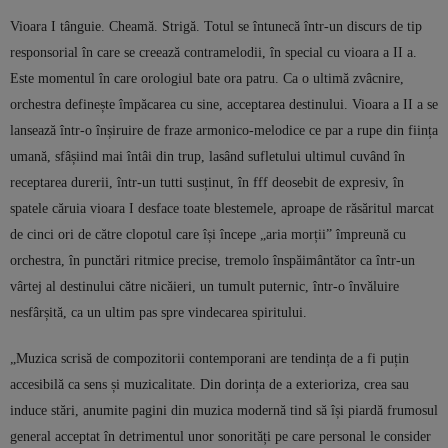
Vioara I tânguie. Cheamă. Strigă. Totul se întunecă într-un discurs de tip
responsorial în care se creează contramelodii, în special cu vioara a II a.
Este momentul în care orologiul bate ora patru. Ca o ultimă zvâcnire,
orchestra definește împăcarea cu sine, acceptarea destinului. Vioara a II a se
lansează într-o înșiruire de fraze armonico-melodice ce par a rupe din ființa
umană, sfâșiind mai întâi din trup, lasând sufletului ultimul cuvând în
receptarea durerii, într-un tutti susținut, în fff deosebit de expresiv, în
spatele căruia vioara I desface toate blestemele, aproape de răsăritul marcat
de cinci ori de către clopotul care își începe „aria morții” împreună cu
orchestra, în punctări ritmice precise, tremolo înspăimântător ca într-un
vârtej al destinului către nicăieri, un tumult puternic, într-o învăluire
nesfârșită, ca un ultim pas spre vindecarea spiritului.
„Muzica scrisă de compozitorii contemporani are tendința de a fi puțin
accesibilă ca sens și muzicalitate. Din dorința de a exterioriza, crea sau
induce stări, anumite pagini din muzica modernă tind să își piardă frumosul
general acceptat în detrimentul unor sonorități pe care personal le consider