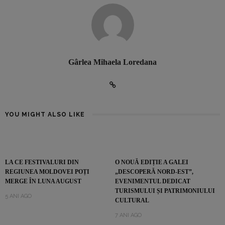
Gârlea Mihaela Loredana
YOU MIGHT ALSO LIKE
LA CE FESTIVALURI DIN
O NOUĂ EDIȚIE A GALEI
REGIUNEA MOLDOVEI POȚI
„DESCOPERĂ NORD-EST”,
MERGE ÎN LUNA AUGUST
EVENIMENTUL DEDICAT
TURISMULUI ȘI PATRIMONIULUI
5 ANI AGO
CULTURAL
7 ANI AGO