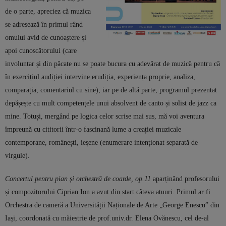
de o parte, apreciez că muzica
se adresează în primul rând
omului avid de cunoaștere și
apoi cunoscătorului (care
involuntar și din păcate nu se poate bucura cu adevărat de muzică pentru că
în exercițiul audiției intervine erudiția, experiența proprie, analiza,
comparația, comentariul cu sine), iar pe de altă parte, programul prezentat
depășește cu mult competențele unui absolvent de canto și solist de jazz ca
mine. Totuși, mergând pe logica celor scrise mai sus, mă voi aventura
împreună cu cititorii într-o fascinană lume a creației muzicale
contemporane, românești, ieșene (enumerare intenționat separată de
virgule).
Concertul pentru pian și orchestră de coarde, op.11
aparținând profesorului
și compozitorului Ciprian Ion a avut din start câteva atuuri. Primul ar fi
Orchestra de cameră a Universității Naționale de Arte „George Enescu” din
Iași, coordonată cu măiestrie de prof.univ.dr. Elena Ovănescu, cel de-al