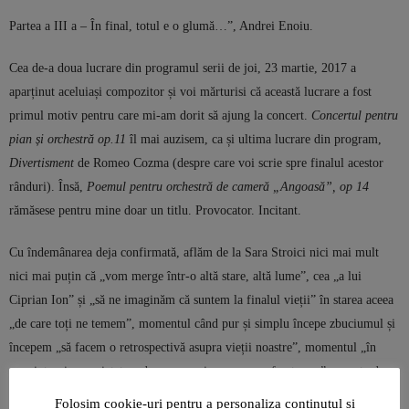
Partea a III a – În final, totul e o glumă…”, Andrei Enoiu.
Cea de-a doua lucrare din programul serii de joi, 23 martie, 2017 a
aparținut aceluiași compozitor și voi mărturisi că această lucrare a fost
primul motiv pentru care mi-am dorit să ajung la concert.
Concertul pentru
pian și orchestră op.11
îl mai auzisem, ca și ultima lucrare din program,
Divertisment
de Romeo Cozma (despre care voi scrie spre finalul acestor
rânduri). Însă,
Poemul pentru orchestră de cameră „Angoasă”, op 14
rămăsese pentru mine doar un titlu. Provocator. Incitant.
Cu îndemânarea deja confirmată, aflăm de la Sara Stroici nici mai mult
nici mai puțin că „vom merge într-o altă stare, altă lume”, cea „a lui
Ciprian Ion” și „să ne imaginăm că suntem la finalul vieții” în starea aceea
„de care toți ne temem”, momentul când pur și simplu începe zbuciumul și
începem „să facem o retrospectivă asupra vieții noastre”, momentul „în
care intervine anxietatea, durerea, spaima, groaza, frustrarea”, urmate de
„liniște și împăcarea cu gândul”.
Folosim cookie-uri pentru a personaliza conținutul și