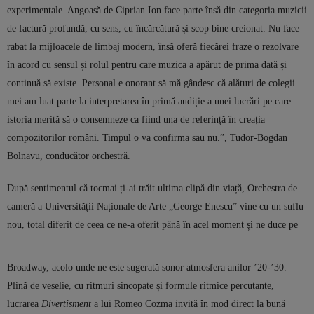
experimentale. Angoasă de Ciprian Ion face parte însă din categoria muzicii
de factură profundă, cu sens, cu încărcătură și scop bine creionat. Nu face
rabat la mijloacele de limbaj modern, însă oferă fiecărei fraze o rezolvare
în acord cu sensul și rolul pentru care muzica a apărut de prima dată și
continuă să existe. Personal e onorant să mă gândesc că alături de colegii
mei am luat parte la interpretarea în primă audiție a unei lucrări pe care
istoria merită să o consemneze ca fiind una de referință în creația
compozitorilor români. Timpul o va confirma sau nu.”, Tudor-Bogdan
Bolnavu, conducător orchestră.
După sentimentul că tocmai ți-ai trăit ultima clipă din viață, Orchestra de
cameră a Universității Naționale de Arte „George Enescu” vine cu un suflu
nou, total diferit de ceea ce ne-a oferit până în acel moment și ne duce pe
Broadway, acolo unde ne este sugerată sonor atmosfera anilor ’20-’30.
Plină de veselie, cu ritmuri sincopate și formule ritmice percutante,
lucrarea
Divertisment
a lui Romeo Cozma invită în mod direct la bună