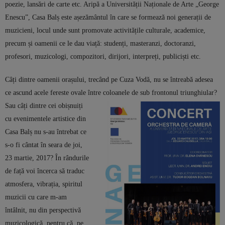
poezie, lansări de carte etc. Aripă a Universității Naționale de Arte „George
Enescu”, Casa Balș este așezământul în care se formează noi generații de
muzicieni, locul unde sunt promovate activitățile culturale, academice,
precum și oamenii ce le dau viață: studenți, masteranzi, doctoranzi,
profesori, muzicologi, compozitori, dirijori, interpreți, publiciști etc.
Câți dintre oamenii orașului, trecând pe Cuza Vodă, nu se întreabă adesea
ce ascund acele fereste ovale între
coloanele de sub frontonul triunghiular?
Sau câți dintre cei obișnuiți
cu evenimentele artistice din
Casa Balș nu s-au întrebat ce
s-o fi cântat în seara de joi,
23 martie, 2017? În rândurile
de față voi încerca să traduc
atmosfera, vibrația, spiritul
muzicii cu care m-am
întâlnit, nu din perspectivă
muzicologică, pentru că, pe