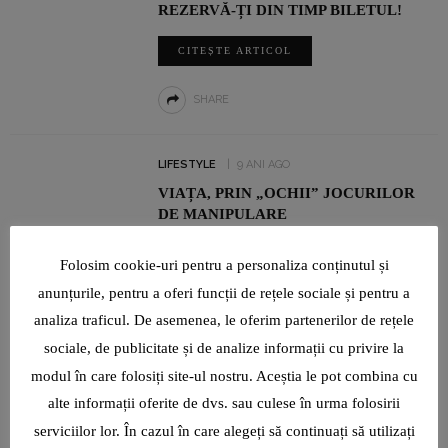
REZERVĂ-ȚI DIN TIMP BILETUL!
CITEȘTE ARTICOL
SHARE
LIFESTYLE
9 ANI AGO
VIAȚA, PRIN „OCHII” JOCURILOR
DE MANIPULARE
CITEȘTE ARTICOL
Folosim cookie-uri pentru a personaliza conținutul și
anunțurile, pentru a oferi funcții de rețele sociale și pentru a
SHARE
analiza traficul. De asemenea, le oferim partenerilor de rețele
sociale, de publicitate și de analize informații cu privire la
modul în care folosiți site-ul nostru. Aceștia le pot combina cu
alte informații oferite de dvs. sau culese în urma folosirii
serviciilor lor. În cazul în care alegeți să continuați să utilizați