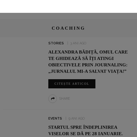
COACHING
STORIES
3 ANI AGO
ALEXANDRA BĂDIȚĂ, OMUL CARE
TE GHIDEAZĂ SĂ ÎȚI ATINGI
OBIECTIVELE PRIN JOURNALING:
„JURNALUL MI-A SALVAT VIAȚA!”
CITEȘTE ARTICOL
SHARE
EVENTS
9 ANI AGO
STARTUL SPRE ÎNDEPLINIREA
VISELOR SE DĂ PE 28 IANUARIE.