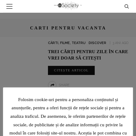
CARTI PENTRU VACANTA
CĂRTI, FILME, TEATRU
DISCOVER
3 ANI AGO
TREI CĂRȚI PENTRU ZILE ÎN CARE
VREI DOAR SĂ CITEȘTI
CITEȘTE ARTICOL
SHARE
Folosim cookie-uri pentru a personaliza conținutul și
UN INTERVIU RAR CU LUMINIȚA PAUL, JURNALIST SPORTIV:
anunțurile, pentru a oferi funcții de rețele sociale și pentru a
„SUNT O TIMIDĂ PE CARE VIAȚA ȘI PROFESIA AU ÎNVĂȚAT-O ȘI
analiza traficul. De asemenea, le oferim partenerilor de rețele
AU FORȚAT-O SĂ DEVINĂ CURAJOASĂ!”
sociale, de publicitate și de analize informații cu privire la
modul în care folosiți site-ul nostru. Aceștia le pot combina cu