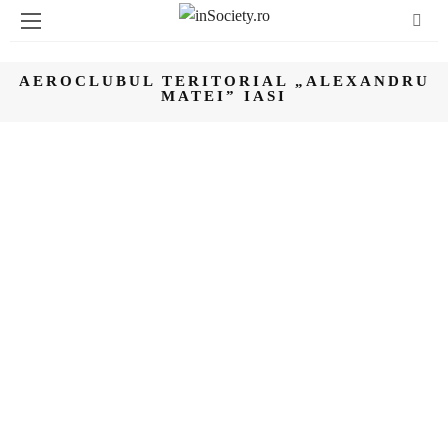
AEROCLUBUL TERITORIAL „ALEXANDRU
MATEI” IASI
DISCOVER
LIFESTYLE
3 ANI AGO
IAȘI, VĂZUT DINTR-UN CRUISER, DIN
ÎNALTUL CERULUI
CITEȘTE ARTICOL
SHARE
DISCOVER
LIFESTYLE
3 ANI AGO
LIBER CA O PASĂRE, ASTA-I
SENZAȚIA PE CARE ȚI-O OFERĂ UN
ZBOR CU PLANORUL