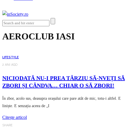
AEROCLUB IASI
LIFESTYLE
2 ANI AGO
NICIODATĂ NU-I PREA TÂRZIU SĂ-NVEȚI SĂ
ZBORI ȘI CÂNDVA… CHIAR O SĂ ZBORI!
În zbor, acolo sus, deasupra orașului care pare atât de mic, totu-i altfel. E
liniște. E senzația aceea de „I
Citește articol
SHARE