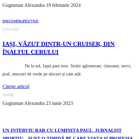
Gugiuman Alexandra
19 februarie 2024
DISCOVER
LIFESTYLE
3 ANI AGO
IAȘI, VĂZUT DINTR-UN CRUISER, DIN
ÎNALTUL CERULUI
De la sol, Iașul pare tern. Străzi aglomerate, claxoane, nervi,
praf, smocuri de verde pe alocuri și cam atât.
Citește articol
SHARE
Gugiuman Alexandra
23 iunie 2023
UN INTERVIU RAR CU LUMINIȚA PAUL, JURNALIST
SPORTIV: „SUNT O TIMIDĂ PE CARE VIAȚA ȘI PROFESIA