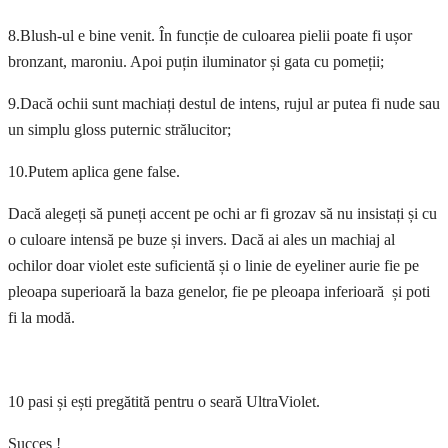
8.Blush-ul e bine venit. În funcție de culoarea pielii poate fi ușor
bronzant, maroniu. Apoi puțin iluminator și gata cu pomeții;
9.Dacă ochii sunt machiați destul de intens, rujul ar putea fi nude sau
un simplu gloss puternic strălucitor;
10.Putem aplica gene false.
Dacă alegeți să puneți accent pe ochi ar fi grozav să nu insistați și cu
o culoare intensă pe buze și invers. Dacă ai ales un machiaj al
ochilor doar violet este suficientă și o linie de eyeliner aurie fie pe
pleoapa superioară la baza genelor, fie pe pleoapa inferioară și poti
fi la modă.
10 pasi și ești pregătită pentru o seară UltraViolet.
Succes !