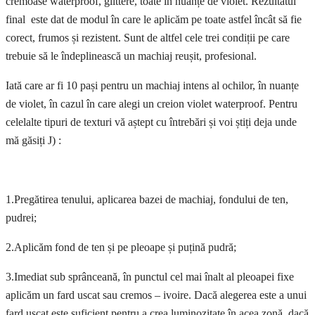
cremoase waterproof, glittere, toate în nuanțe de violet. Rezultatul
final este dat de modul în care le aplicăm pe toate astfel încât să fie
corect, frumos și rezistent. Sunt de altfel cele trei condiții pe care
trebuie să le îndeplinească un machiaj reușit, profesional.
Iată care ar fi 10 pași pentru un machiaj intens al ochilor, în nuanțe
de violet, în cazul în care alegi un creion violet waterproof. Pentru
celelalte tipuri de texturi vă aștept cu întrebări și voi știți deja unde
mă găsiți J) :
1.Pregătirea tenului, aplicarea bazei de machiaj, fondului de ten,
pudrei;
2.Aplicăm fond de ten și pe pleoape și puțină pudră;
3.Imediat sub sprânceană, în punctul cel mai înalt al pleoapei fixe
aplicăm un fard uscat sau cremos – ivoire. Dacă alegerea este a unui
fard uscat este suficient pentru a crea luminozitate în acea zonă, dacă