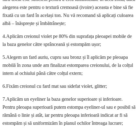
alegerea este pentru o textură cremoasă (ivoire) aceasta e bine să fie
fixată cu un fard în același ton. Nu vă recomand să aplicați culoarea
albă – înăsprește și îmbătrânește;
4.Aplicăm creionul violet pe 80% din suprafața pleoapei mobile de
la baza genelor către sprânceană și estompăm ușor;
5.Alegem un fard auriu, cupru sau bronz și îl aplicăm pe pleoapa
mobilă în zona unde am finalizat estomparea creionului, de la colțul
intern al ochiului până către colțul extern;
6.Fixăm creionul cu fard mat sau sidefat violet, glitter;
7.Aplicăm un eyeliner la baza genelor superioare și inferioare.
Pentru pleoapa superioară putem estompa eyeliner-ul sau e posibil să
rămână o linie și atât, iar pentru pleoapa inferioară indicat ar fi să
estompăm și să uniformizăm în planul ochilor întreaga lucrare;