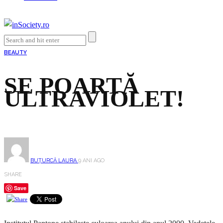
BEAUTY
SE POARTĂ
ULTRAVIOLET!
BUȚURCĂ LAURA
9 ANI AGO
SHARE
Save