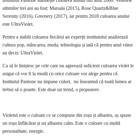
Institutul Pantone stabilește culoarea anului din anul 2000. Vedetele
ultimilor trei ani au fost: Marsala (2015), Rose Quartz&Blue
Serenity (2016), Greenery (2017), iar pentru 2018 culoarea anului
este UltraViolet.
Pentru a stabili culoarea fiecărui an experții institutului analizează
cultura pop, mâncarea, moda, tehnologia și iată că pentru anul viitor
au decis: UltraViolet.
Ca să le liniștesc pe cele care nu agreează suficient culoarea violet le
asigur că vor fi la modă cu orice culoare vor alege pentru că
Institutul Pantone nu impune culori, nu înseamnă că toată lumea ar
trebui să o poarte. Este doar un trend, o propunere.
Violetul este o culoare ce se compune din roșu și albastru, aș spune
un roșu înflăcărat și un albastru calm. Este o culoare cu multă
personalitate, energie.