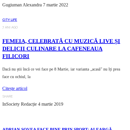
Gugiuman Alexandra
7 martie 2022
CITY LIFE
7 ANI AGO
FEMEIA, CELEBRATĂ CU MUZICĂ LIVE ȘI
DELICII CULINARE LA CAFENEAUA
FILICORI
Dacă nu știi încă ce vei face pe 8 Martie, iar varianta „acasă” nu îți prea
face cu ochiul, la
Citește articol
SHARE
InSociety Redacție
4 martie 2019
ADRIAN ȘOVEA FACE BINE PRIN SPORT: ALEARGĂ