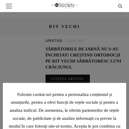
RIT VECHI
LIFESTYLE
8 ANI AGO
SĂRBĂTORILE DE IARNĂ NU S-AU
ÎNCHEIAT! CREȘTINII ORTODOCȘI
PE RIT VECHI SĂRBĂTORESC LUNI
CRĂCIUNUL
CITEȘTE ARTICOL
SHARE
Folosim cookie-uri pentru a personaliza conținutul și
anunțurile, pentru a oferi funcții de rețele sociale și pentru a
analiza traficul. De asemenea, le oferim partenerilor de rețele
UN INTERVIU RAR CU LUMINIȚA PAUL, JURNALIST SPORTIV:
„SUNT O TIMIDĂ PE CARE VIAȚA ȘI PROFESIA AU ÎNVĂȚAT-O ȘI
sociale, de publicitate și de analize informații cu privire la
AU FORȚAT-O SĂ DEVINĂ CURAJOASĂ!”
modul în care folosiți site-ul nostru. Aceștia le pot combina cu