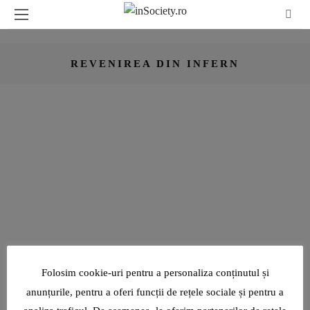
REVENIREA DIN INFERN
CĂRTI, FILME, TEATRU
DISCOVER
4 ANI AGO
„ÎNTOARCEREA DIN INFERN” A
FOTBALISTULUI ADRIAN MUTU
CITEȘTE ARTICOL
SHARE
ADRIAN ȘOVEA FACE BINE PRIN SPORT: ALEARGĂ PENTRU
Folosim cookie-uri pentru a personaliza conținutul și
CAUZE SOCIALE ȘI PENTRU A ÎMPLINI VISURILE ALTORA
anunțurile, pentru a oferi funcții de rețele sociale și pentru a