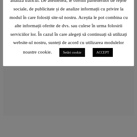
analiza traficul. De asemenea, le oferim partenerilor de rețele
NEUROCHIRURGUL VLAD CIUREA: „NU CUNOSC CUVÂNTUL
VÂRSTĂ!”
sociale, de publicitate și de analize informații cu privire la
ROXANA BRĂNIȘTEANU: „ÎN IANUARIE 2022, CÂND TOTUL
modul în care folosiți site-ul nostru. Aceștia le pot combina cu
PĂREA CĂ-MI FUGE DE SUB PICIOARE, NU ȘTIAM CĂ ICARTE,
ALUATUL DE PIZZA L-A REINVENTAT PE VLAD HOLICOV DE LA
IPARTE E AUR PENTRU MINE!”
alte informații oferite de dvs. sau culese în urma folosirii
DI NAPO, LA 40 DE ANI: „AM INVESTIT ÎN ACEST PRODUS
TOATE ELEMENTELE PE CARE COPILUL DIN MINE ȘI LE PUNEA
serviciilor lor. În cazul în care alegeți să continuați să utilizați
ÎN ACTIVIȚĂȚILE SALE- BUCURIE, PASIUNE, DORINȚĂ,
website-ul nostru, sunteți de acord cu utilizarea modulelor
DRAGOSTE!”
noastre cookie.
Setări cookie
ACCEPT