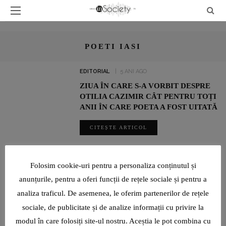
POETI IASI
EDITORIAL
5 ANI AGO
ZIUA ÎN CARE S-A VORBIT DESPRE
OTILIA CAZIMIR CÂT PENTRU TOȚI
ANII ÎN CARE POETA A FOST UITATĂ
CITEȘTE ARTICOL
SHARE
Folosim cookie-uri pentru a personaliza conținutul și
anunțurile, pentru a oferi funcții de rețele sociale și pentru a
analiza traficul. De asemenea, le oferim partenerilor de rețele
ADRIAN ȘOVEA FACE BINE PRIN SPORT: ALEARGĂ PENTRU
CAUZE SOCIALE ȘI PENTRU A ÎMPLINI VISURILE ALTORA
sociale, de publicitate și de analize informații cu privire la
modul în care folosiți site-ul nostru. Aceștia le pot combina cu