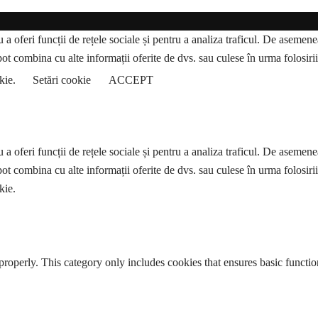
a oferi funcții de rețele sociale și pentru a analiza traficul. De asemenea,
pot combina cu alte informații oferite de dvs. sau culese în urma folosirii s
okie.
Setări cookie
ACCEPT
a oferi funcții de rețele sociale și pentru a analiza traficul. De asemenea,
pot combina cu alte informații oferite de dvs. sau culese în urma folosirii s
kie.
properly. This category only includes cookies that ensures basic functio