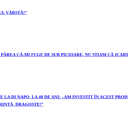
L VÂRSTĂ!”
PĂREA CĂ-MI FUGE DE SUB PICIOARE, NU ȘTIAM CĂ ICART
 LA DI NAPO, LA 40 DE ANI: „AM INVESTIT ÎN ACEST PR
ORINȚĂ, DRAGOSTE!”