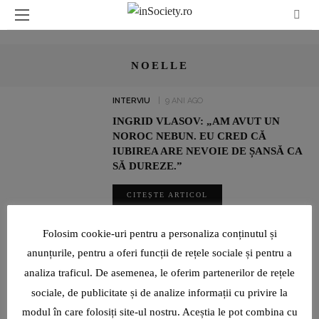
NOELLE
INTERVIU
9 ANI AGO
INGRID VLASOV: „AM AVUT UN
NOROC NEBUN. EU CRED CĂ
IUBIREA ARE NEVOIE DE ȘANSĂ CA
SĂ DUREZE.”
CITEȘTE ARTICOL
SHARE
Folosim cookie-uri pentru a personaliza conținutul și
anunțurile, pentru a oferi funcții de rețele sociale și pentru a
analiza traficul. De asemenea, le oferim partenerilor de rețele
ADRIAN ȘOVEA FACE BINE PRIN SPORT: ALEARGĂ PENTRU
sociale, de publicitate și de analize informații cu privire la
CAUZE SOCIALE ȘI PENTRU A ÎMPLINI VISURILE ALTORA
modul în care folosiți site-ul nostru. Aceștia le pot combina cu