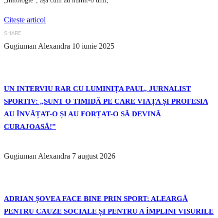
„mitologie”, așa cum au numit-o unii,
Citește articol
SHARE
Gugiuman Alexandra
10 iunie 2025
UN INTERVIU RAR CU LUMINIȚA PAUL, JURNALIST
SPORTIV: „SUNT O TIMIDĂ PE CARE VIAȚA ȘI PROFESIA
AU ÎNVĂȚAT-O ȘI AU FORȚAT-O SĂ DEVINĂ
CURAJOASĂ!”
Gugiuman Alexandra
7 august 2026
ADRIAN ȘOVEA FACE BINE PRIN SPORT: ALEARGĂ
PENTRU CAUZE SOCIALE ȘI PENTRU A ÎMPLINI VISURILE